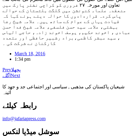
تعاون اور مورخہ ۲۷ فروری کو کراچی نشتر پارک میں
منعقدہ علماء کنونشن میں گلگت بلتستان کے حوالے
پاس کردہ قراردادوں کا حوالہ دیتے ہوئے کہا کہ
قیادت یہاں کے عوام کے ساتھ ہیں۔ علامہ شیخ رضا
بہشتی، علامہ سید حسن فلسفی، علامہ شیخ فدا حسن
عبادی ، اخوند حکیم، یوسف اخوند زادہ، حاجی الیاس
، سید مبشر کاظمی،براد رشبیر حافظی اور متعدد
کارکنان نے شرکت کی ۔
March 18, 2016
1:34 pm
پچھلا
Prev
Next
اگلے
شیعیان پاکستان کی مذهبی , سیاسی اور اجتماعی جد و جهد کا
آئینہ
info@jafariapress.com​
سوشل میڈیا لنکس