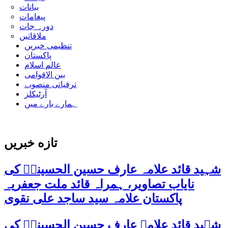
بیانات
پیغامات
دورہ جات
ملاقاتیں
تنظیمی خبریں
پاکستان
عالم اسلام
بین الاقوامی
ترقیاتی منصوبے
آرٹیکلز
ہمارے بارے میں
تازه خبریں
شہید قائد علامہ عارف حسین الحسینیؒ کی
نایاب تصاویر، ہمراہ قائد ملت جعفریہ
پاکستان علامہ سید ساجد علی نقوی
شہید قائد علامہ عارف حسین الحسینیؒ کی