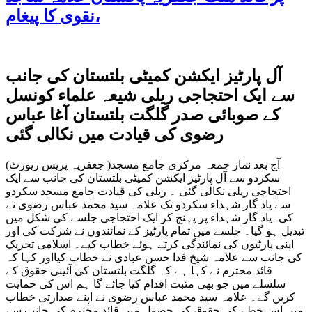
نقوی کا پیغام،
آل پارٹیز ایکشن کمیٹی بلتستان کی جانب
سے ایک احتجاجی ریلی شیعہ علماء کونسل
کے صوبائی صدر گلگت بلتستان آغا عباس
رضوی کی قیادت میں نکالی گئی
(جعفریہ پریس رپورٹ )آج بعد نماز جمعہ مرکزی جامع مسجد
سکردو سے آل پارٹیز ایکشن کمیٹی بلتستان کی جانب سے ایک
احتجاجی ریلی نکالی گئی ۔ ریلی کی قیادت جامع مسجد سکردو
سے یاد گار شہداء سکردو تک علامہ سید محمد عباس رضوی نے
کی۔یاد گار شہداء پر پہنچ کر ایک احتجاجی جلسے کی شکل میں
تبدیل ہو گیا۔ جلسے میں تمام پارٹیز کے نمائندوں نے شرکت کی اور
اپنی پارٹیوں کی نمائندگی کرتے ہوئے خطاب کیے۔ اسلامی تحریک
کی جانب سے علامہ شیخ فدا حسن عبادی نے خطاب کیااور کہا کہ
قائد محترم نے کہا ہے کہ گلگت بلتستان کی آئینی حقوق کے
سلسلے میں جو بھی مثبت اقدام کیا جائے گا ہم اس کی حمایت
کریں گے۔ علامہ سید محمد عباس رضوی نے اپنے صدارتی خطاب
میں اس خطے کی حقوق کی حصول میں قائد محترم کی جانب سے