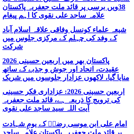
38ویں برسی پر قائد ملت جعفریہ پاکستان
علامہ ساجد علی نقوی کا اہم پیغام
شیعہ علماء کونسل وفاقی علاقہ اسلام آباد
کے وفد کی چہلم کے مرکزی جلوس میں
شرکت
پاکستان بھر میں اربعین حسینی 2026
عقیدت، اتحاد اور جوش و جذبے کے ساتھ
منایا گیا، لاکھوں عزادار جلوسوں میں شریک
اربعین حسینی 2026: عزاداری فکر حسینی
کی ترویج کا ذریعہ ہے، قائد ملت جعفریہ
آیت اللہ سید ساجد علی نقوی
امام علی ابن موسی رضاؑ کے یومِ شہادت
پر قائد ملت جعفریہ پاکستان علامہ ساجد