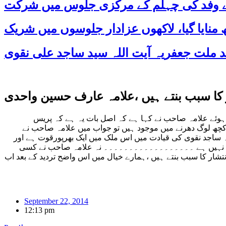
 کے وفد کی چہلم کے مرکزی جلوس میں شرکت
 کا سبب بنتے ہیں ،علامہ عارف حسین واحدی
ہوئے علامہ صاحب نے کہا ہے کہ اصل بات یہ ہے کہ پریس
کے کچھ لوگ دھرنے میں موجود ہیں تو جواب میں علامہ صاحب نے
ہ ساجد نقوی کی قیادت میں اس ملک میں ایک بھرپورقوت ہے اور
ت میں نہیں ہے ۔۔۔۔۔۔۔۔۔۔۔۔۔۔۔۔۔۔ نہ علامہ صاحب نے کسی
شار کا سبب بنتے ہیں ،ہمارے خیال میں اس واضح تردید کے بعد اب
September 22, 2014
12:13 pm