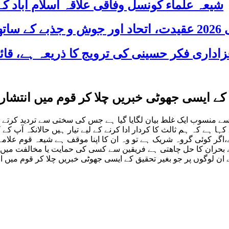
شیعہ علماء کونسل وفاقی علاقہ اسلام آباد
 شریک
ے ایسی جھوٹی خبریں چلا کر قوم میں انتشار
سے منسوب ایک غلط بیان لگایا گیا ہے جس کی سختی سے تردید کرتے 
ہا ہے کہ ہم ثالث کا کردار ادا کرنے کے لیے تیار ہیں حالانکہ آپ 
اگر کوئی گروہ شریک ہے تو وہ ان کا اپنا موقف ہے شیعہ قوم علام
ذریعے بحران کا حل چاھتی ہے فریقین سے کسی کی حمایت یا مخالف
لوگوں پر جو بغیر تحقیق کے ایسی جھوٹی خبریں چلا کر قوم میں انت