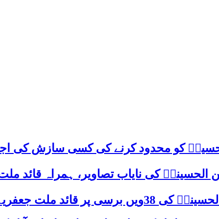
م حسینؑ کو محدود کرنے کی کسی سازش کی اج
 الحسینیؒ کی نایاب تصاویر، ہمراہ قائد ملت
علامہ ساجد علی نقوی کا اہم پیغام