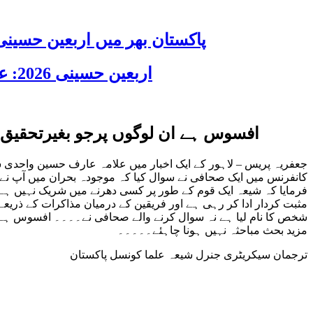
پاکستان بھر میں اربعین حسینی 2026 عقیدت، اتحاد اور جوش و جذبے کے ساتھ منایا گیا، لاکھوں عزادار جلوسوں میں
اربعین حسینی 2026: عزاداری فکر حسینی کی ترویج کا ذریعہ ہے، قائد ملت جعفریہ آیت اللہ سید ساجد علی نقوی
افسوس ہے ان لوگوں پرجو بغیرتحقیق ک
جعفریہ پریس – لاہور کے ایک اخبار میں علامہ عارف حسین واحدی 
کانفرنس میں ایک صحافی نے سوال کیا کہ موجودہ بحران میں آپ نے ک
فرمایا کہ شیعہ ایک قوم کے طور پر کسی دھرنے میں شریک نہیں ہے،
مثبت کردار ادا کر رہی ہے اور فریقین کے درمیان مذاکرات کے 
شخص کا نام لیا ہے نہ سوال کرنے والے صحافی نے۔۔۔۔ افسوس ہے ان 
مزید بحث مباحثہ نہیں ہونا چاہئے۔۔۔۔۔
ترجمان سیکریٹری جنرل شیعہ علما کونسل پاکستان