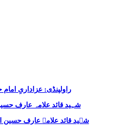
راولپنڈی: عزاداریِ اما
شہید قائد علامہ عارف حسین
شہید قائد علامہ عارف حسین الحسینیؒ کی 38ویں برسی پر قائد ملت جعفریہ پاکستان 