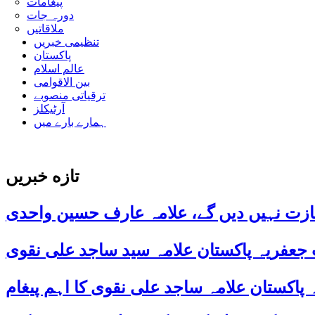
پیغامات
دورہ جات
ملاقاتیں
تنظیمی خبریں
پاکستان
عالم اسلام
بین الاقوامی
ترقیاتی منصوبے
آرٹیکلز
ہمارے بارے میں
تازه خبریں
ازت نہیں دیں گے، علامہ عارف حسین واحدی
 جعفریہ پاکستان علامہ سید ساجد علی نقوی