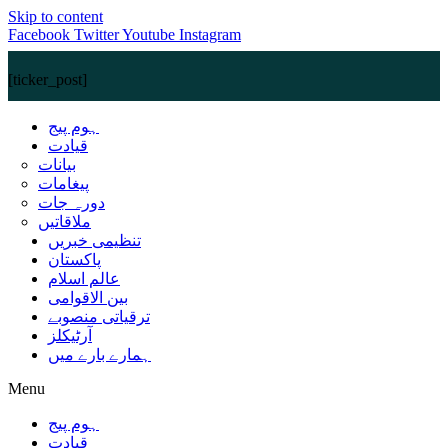
Skip to content
Facebook
Twitter
Youtube
Instagram
[ticker_post]
ہوم پیج
قیادت
بیانات
پیغامات
دورہ جات
ملاقاتیں
تنظیمی خبریں
پاکستان
عالم اسلام
بین الاقوامی
ترقیاتی منصوبے
آرٹیکلز
ہمارے بارے میں
Menu
ہوم پیج
قیادت