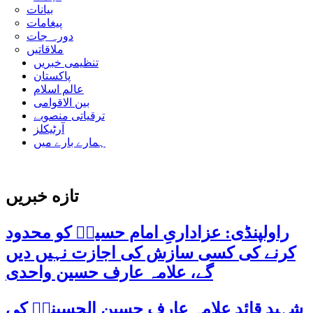
بیانات
پیغامات
دورہ جات
ملاقاتیں
تنظیمی خبریں
پاکستان
عالم اسلام
بین الاقوامی
ترقیاتی منصوبے
آرٹیکلز
ہمارے بارے میں
تازه خبریں
راولپنڈی: عزاداریِ امام حسینؑ کو محدود
کرنے کی کسی سازش کی اجازت نہیں دیں
گے، علامہ عارف حسین واحدی
شہید قائد علامہ عارف حسین الحسینیؒ کی