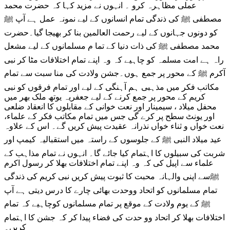
عملی مظاہرہ کرو ۔ انہوں نے مزید کہا کہ حضرت محمد
مصطفی ﷺ کی ذندگی تمام انسانوں کے لیے نمونہ عمل ہے آپ ﷺ
کو دونوں جہانوں کے لیے رحمت العالمین بنا کر بھیجا گیا۔حضرت
محمد مصطفی ﷺ کی ذات دنیا کے تما م مسلمانوں کے لیے مشعل
راہ ہے امت مسلمہ کو چاہیے کہ وہ اپنے تمام اختلافات مٹا کر نبی
آکرم ﷺ کے محور پر جمع ہوں۔جشن ولادت کی منا سبت سے تمام
مکاتب فکر میں مذہبی ہم آہنگی کے لیے اور تمام فرقوں کو نبی
کریم کے محور پر جمع کرنے کے لیے جعفریہ یوتھ ملک بھر میں
محفل میلاد ، سیمینار اور نعت خوانی کے مقابلوں کا انعقاد ضلعی
اور یونٹ سطح پر کرے گی جس میں تمام مکاتب فکر کے علماء،
نعت خواں و ثناء خواں نذرانہ عقیدت پیش کریں گے۔ اس کے علاوہ
عید میلاد النبی ﷺ کے جلوسوں کے راستہ میں استقبالیہ کیمپ اور
شربت کی سبیلوں کا اہتمام کیا جائے گا۔ انہوں نے تمام مذاہب کے
علماء سے اپیل کی کہ وہ اپنے تمام اختلافات بھلا کر رسول اکرم
ﷺسے اپنی والہانہ محبت کا ثبوت پیش کریں نبی کریم کی ذندگی
تمام مسلمانوں کو اتحاد ووحدت بھائی چارے کا درس دیتی ہے آپ
ﷺ کے یوم ولادت کے موقع پر تمام مسلمانوں کوچاہیے کہ تمام
اختلافات بھلا کر اتحاد وو حدت کی فضاء پیدا کر کہ جشن کا اہتمام
کریں۔