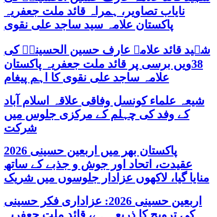
نایاب تصاویر، ہمراہ قائد ملت جعفریہ
پاکستان علامہ سید ساجد علی نقوی
شہید قائد علامہ عارف حسین الحسینیؒ کی
38ویں برسی پر قائد ملت جعفریہ پاکستان
علامہ ساجد علی نقوی کا اہم پیغام
شیعہ علماء کونسل وفاقی علاقہ اسلام آباد
کے وفد کی چہلم کے مرکزی جلوس میں
شرکت
پاکستان بھر میں اربعین حسینی 2026
عقیدت، اتحاد اور جوش و جذبے کے ساتھ
منایا گیا، لاکھوں عزادار جلوسوں میں شریک
اربعین حسینی 2026: عزاداری فکر حسینی
کی ترویج کا ذریعہ ہے، قائد ملت جعفریہ