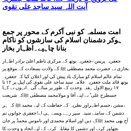
آیت اللہ سید ساجد علی نقوی
امت مسلمہ کو نبی آکرم کے محور پر جمع
ہوکر دشمنان اسلام کی سازشوں کو ناکام
بنانا چاہیے۔اظہار بخار
جعفریہ پریس -جعفریہ یوتھ کے مرکزی ناظم اعلیٰ برادر اظہار
بخاری نے حضرت محمد مصطفٰی ﷺ کے ولادت بسعادت کے موقع پر
تمام عالم اسلام کو مبارک باد پیش کی اور اعلان کیا کہ جعفریہ
یوتھ قائد ملت جعفریہ علامہ سید ساجد علی نقوی کی اپیل پر ۱۲ تا
۱۷ ربیع الاول ہفتہ وحدت کے طور پر منائے گی ۔انہوں نے کہا
جسطرح علی ؑ نے اپنے آقا و مولامحمد مصطفٰی ﷺکہ شریعت
،مشن ،جسم اطہراور نظریہ کے حفاظت کے لیے محمد ﷺ کہ ہر
دشمن کے سامنے سینہ سپر رہے ویسے ہی اے!جعفری جوانوں تم
آج بھی محمد ﷺکے دین اور اسلام محمدی اور ناموس محمدؐ پر جان
نچھاور کرنے اور دشمن کا مقابلہ کرنے کے لیے اتحاد و وحدت کا