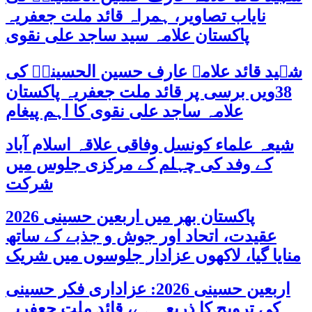
نایاب تصاویر، ہمراہ قائد ملت جعفریہ
پاکستان علامہ سید ساجد علی نقوی
شہید قائد علامہ عارف حسین الحسینیؒ کی
38ویں برسی پر قائد ملت جعفریہ پاکستان
علامہ ساجد علی نقوی کا اہم پیغام
شیعہ علماء کونسل وفاقی علاقہ اسلام آباد
کے وفد کی چہلم کے مرکزی جلوس میں
شرکت
پاکستان بھر میں اربعین حسینی 2026
عقیدت، اتحاد اور جوش و جذبے کے ساتھ
منایا گیا، لاکھوں عزادار جلوسوں میں شریک
اربعین حسینی 2026: عزاداری فکر حسینی
کی ترویج کا ذریعہ ہے، قائد ملت جعفریہ