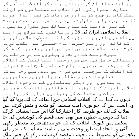
اور اپنے خاندان کی قربانیاں دے کر انقلاب اسلامی کی
عمارت استوار کی۔ اس انقلاب نے مسلمانوں کو ان کے
مشترکات پر جمع کرنے اور فروعات کو نظر انداز کرنے
کا جو درس دیا وہ قابل تقلید ہے۔اسی درس اخوت ووحدت
کے ثمرات دنیا کے تمام ممالک میں نظرآرہے ہیں ۔
انقلاب اسلامی ایران کی 35 ویں سالگرہ کے موقع پر اپنے
پیغام میں انہوں نے مزید کہا کہ انقلاب اسلامی ایران
کے قائد اور رہبر حضرت امام خمینی ؒ نے انقلاب برپا
کرتے وقت اسلام کے زریں اصولوں اور پیغمبر اکرم ؐ کی
سیرت و سنت کے درخشاں پہلوؤں سے ہر مرحلے پر
رہنمائی حاصل کی۔ جس طرح رحمت اللعالمین ؐ کے انقلاب
کا سرچشمہ صرف غریب عوام تھے اسی طرح امام خمینی ؒ
کے انقلاب کا سرچشمہ بھی عوام ہی تھے۔یہی وجہ ہے کہ
تمام سازشوں ، مظالم، زیادتیوں، محاصروں،
پابندیوں اور دیگر ہتھکنڈوں کے باوجود انقلاب
اسلامی ایران کرۂ ارض پر ایک طاقتور انقلاب کے طور پر
جرات واستقامت کی بنیادیں فراہم کررہا ہے۔
انہوں نے کہا ہے کہ انقلاب اسلامی جن اہداف کے لئے برپا کیا گیا
وہ ایسے ہیں کہ جو پوری امت مسلمہ کو متحد و متفق کرتے ہیں
انقلاب کے لئے جو طریقہ کار اختیارکیا گیا اس سے استفادہ کرکے
دنیا کے دوسرے خطوں میں بھی اسی قسم کی کوششیں کی جا
سکتی ہیں کیونکہ انقلاب کے لئے جو بنیادی شرط مدنظر رکھی
گئی وہ اتحاد امت اور وحدت ملی ہے امت مسلمہ کے اندر ملی
یکجہتی کو مضبوط بنانے جیسے مقصد کو سامنے رکھ کر جس ملک