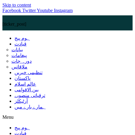
Skip to content
Facebook
Twitter
Youtube
Instagram
[ticker_post]
ہوم پیج
قیادت
بیانات
پیغامات
دورہ جات
ملاقاتیں
تنظیمی خبریں
پاکستان
عالم اسلام
بین الاقوامی
ترقیاتی منصوبے
آرٹیکلز
ہمارے بارے میں
Menu
ہوم پیج
قیادت