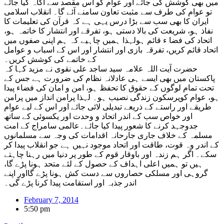
میں بھی کوشش کی جائے اور عوام کو اس مقصد سے آگاہ کیا جائے
تو عوام کی طرف سے مثبت تعاون سامنے آئے گا۔ انقلاب اسلامی
ایران کا بھی سب سے بڑا درس یہی ہے کہ قرآن کی تعلیمات کا
نفاذ ہو، شریعت کی بالا دستی ہو، تفرقے اور انتشار کا خاتمہ ہو،
اتحاد کی فضا ء قائم ہولہذا ہمیں چاہیے کہ ہم اپنی صفوں میں
اتحاد قائم کریں، تفرقہ بازی اور انتشار اور اس کے اسباب و عوامل
کے خاتمے کی کوشش کریں۔
حضرت آیت اللہ علامہ سید ساجد علی نقوی نے مزید کہا کہ
پاکستان میں بھی ایسے ہی عادلانہ نظام کی ضرورت ہے جس کے
تحت تمام لوگوں کے حقوق کا تحفظ ہو، امن و امان کی فضاء پیدا
ہو، عوام کوپرسکون زندگی نصیب ہو۔ لہذا پرامن انداز میں پرامن
طریقے اور راستے کے ذریعے تبدیلی لائی جائے اور اس کے لیے عوام
اور خواص سب کے اندر اتحاد و وحدت اور یکسوئی کے ساتھ
جدوجہد کرنے کا شعور پیدا کیا جائے۔عالمی سامراج کے امت
مسلمہ کے خلاف جاری جارحانہ اقدامات کی وجہ سے مسلمانوں
کے اندر وہ قوت، طاقت اور اتحاد موجود نہیں ہے جو انقلاب پیدا کر
سکے۔ اگر ہم زندہ اور باوقار قوم کے طور پر دنیا میں رہنا چاہتے
ہیں تو ہمیں اعلی اہداف کے حصول کے لئے متحد ہونا پڑے گا،
گروہی اور مسلکی حصاروں سے دست کش ہونا پڑے گااور اپنے
اندر جذبہ اور استقامت پیدا کرنا پڑے گی۔
February 7, 2014
5:50 pm