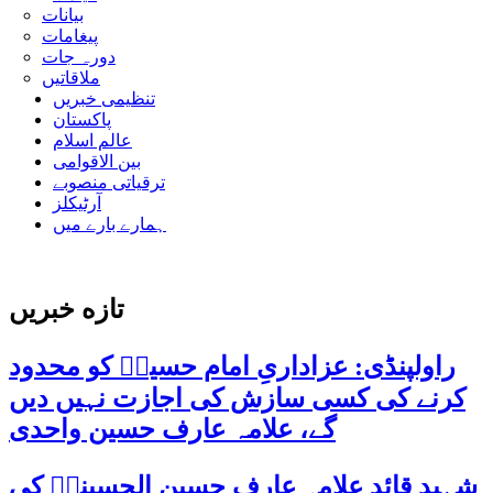
بیانات
پیغامات
دورہ جات
ملاقاتیں
تنظیمی خبریں
پاکستان
عالم اسلام
بین الاقوامی
ترقیاتی منصوبے
آرٹیکلز
ہمارے بارے میں
تازه خبریں
راولپنڈی: عزاداریِ امام حسینؑ کو محدود
کرنے کی کسی سازش کی اجازت نہیں دیں
گے، علامہ عارف حسین واحدی
شہید قائد علامہ عارف حسین الحسینیؒ کی