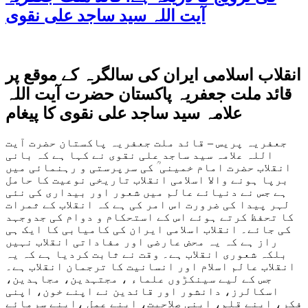
آیت اللہ سید ساجد علی نقوی
انقلاب اسلامی ایران کی سالگرہ کے موقع پر
قائد ملت جعفریہ پاکستان حضرت آیت اللہ
علامہ سید ساجد علی نقوی کا پیغام
جعفریہ پریس – قائد ملت جعفریہ پاکستان حضرت آیت
اللہ علامہ سید ساجد علی نقوی نے کہا ہے کہ بانی
انقلاب حضرت امام خمینی ؒ کی سرپرستی و رہنمائی میں
برپا ہونے والا اسلامی انقلاب تاریخی نوعیت کا حامل
ہے جس نے دنیائے عالم میں شعور اور بیداری کی نئی
لہر پیدا کی ضرورت اس امر کی ہے کہ انقلاب کے ثمرات
کا تحفظ کرتے ہوئے اس کے استحکام و دوام کی جدوجہد
کی جائے۔ انقلاب اسلامی ایران کی کامیابی کا ایک ہی
راز ہے کہ یہ محض عارضی اور مفاداتی انقلاب نہیں
بلکہ شعوری انقلاب ہے۔ وقت نے ثابت کردیا ہے کہ یہ
انقلاب عالم اسلام اور انسانیت کا ترجمان انقلاب ہے۔
جس کے لیے سینکڑوں علماء ، مجتہدین، مجاہدین،
اسکالرز، دانشور اور قائدین نے اپنے خون، اپنی
فکر، اپنے قلم، اپنی صلاحیت، اپنے عمل ،اپنے سرمائے