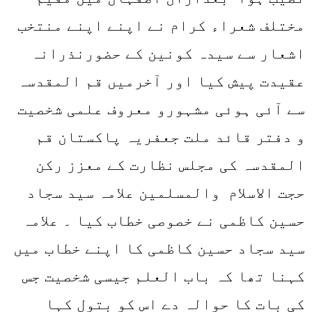
مختلف شعراء کرام نے اپنے اپنے منتخب
اشعار سے
سیدہ
کونین کے حضورنذران
ہ
عقیدت پیش کیا اور آخر
می
ں
قم المقدسہ
سے آئی ہوئی مشہورو معروف علمی شخصیت
و دفتر قائد ملت جعفریہ پاکستان قم
المقدسہ کی مجلس نظارت کے معزز رکن
حجت الاسلام والمسلمین علامہ سید سجاد
حسین کاظمی نے خصوصی خطاب کیا ۔
علامہ
سید سجاد حسین کاظمی
کا اپنے خطاب میں
کہنا تھا کہ باب العلم جیسی شخصیت جس
کی بات کا حوالہ دے اس کو بتول کہا