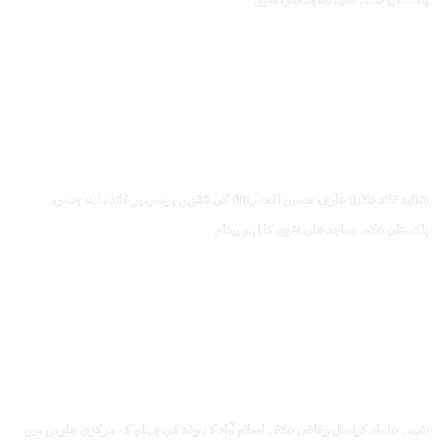
پاکستان علامہ سید ساجد علی نقوی
شہید قائد علامہ عارف حسین الحسینیؒ کی 38ویں برسی پر قائد ملت جعفریہ
پاکستان علامہ ساجد علی نقوی کا اہم پیغام
شیعہ علماء کونسل وفاقی علاقہ اسلام آباد کے وفد کی چہلم کے مرکزی جلوس میں