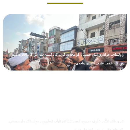
راولپنڈی: عزاداریِ امام حسینؑ کو محدود کرنے کی کسی سازش کی اجازت نہیں
دیں گے، علامہ عارف حسین واحدی
شہید قائد علامہ عارف حسین الحسینیؒ کی نایاب تصاویر، ہمراہ قائد ملت جعفریہ