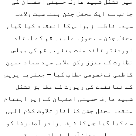
میں تشکل شہید عارف حسینی اصفہان کی
جانب سے ایک محفل جشن بمناسبت ولادت
سیدہ فاطمہ زہرا س کا انعقاد کیا گیا،
محفل جشن
سے حوز
ہ
علمی
ہ
قم
کے
استاد
اوردفتر قائد ملت جعفریہ قم کی مجلس
نظارت کے معزز رکن علامہ سید سجاد حسین
کاظمی نےخصوصی خطاب کیا – جعفریہ پریس
کے نمائندے کی رپور
ٹ
ک
ے
مطابق
تشکل
شہید عارف حسینی اصفہان کے زیر ا
ہ
تتام
منقد
ہ
محفل جشن
کا آغاز تلاوت کلام الہی
س
ے
کیا گیا جس کا شرف برادر آصف رضا کو
نصیب ہوا بعدازآ
ں
اصفہان می
ں
مقیم