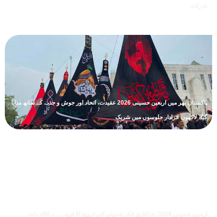
شرکت
پاکستان بھر میں اربعین حسینی 2026 عقیدت، اتحاد اور جوش و جذبے کے ساتھ منایا
گیا، لاکھوں عزادار جلوسوں میں شریک
اربعین حسینی 2026: عزاداری فکر حسینی کی ترویج کا ذریعہ ہے، قائد ملت