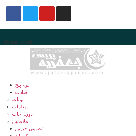
[ticker_post]
ہوم پیج
قیادت
بیانات
پیغامات
دورہ جات
ملاقاتیں
تنظیمی خبریں
پاکستان