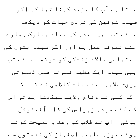
جاتا ہے آپ کا مزید کہنا تھا کہ اگر
سیدہ کونین کی فردی حیات کو دیکھا
جائے تب بھی سیدہ کی حیات مبارک ہمارے
لئے نمونہ عمل ہے اور اگر سیدہ بتول کی
اجتماعی حالات زندگی کو دیکھا جائے تب
بہی سیدہ ایک عظیم نمونہ عمل ٹھہرتی
ہیں- علامہ سید سجاد کاظمی نے ک
ہ
ا کہ
اگر کسی نے دفاع ولایت سیکھنا ہے تو اس
کے لئے سیدہ زہرا س کی ذات آئیڈیئل
ہوگی – آپ نے طلاب کو وعظ و نصیحت کرتے
ہوئے حوزہ علمیہ اصفہان کی نعمتوں سے