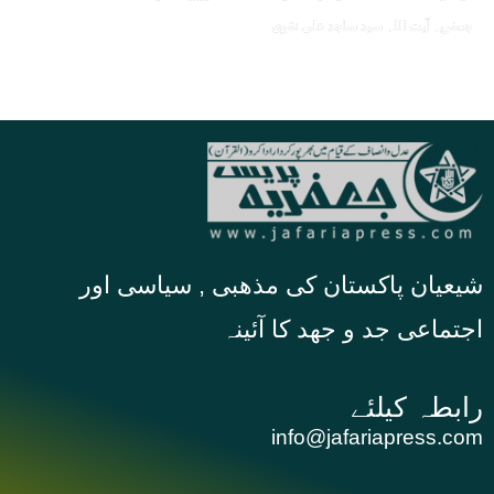
جعفریہ آیت اللہ سید ساجد علی نقوی
شیعیان پاکستان کی مذهبی , سیاسی اور
اجتماعی جد و جهد کا آئینہ
info@jafariapress.com​