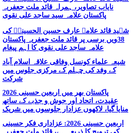
نایاب تصاویر، ہمراہ قائد ملت جعفریہ
پاکستان علامہ سید ساجد علی نقوی
شہید قائد علامہ عارف حسین الحسینیؒ کی
38ویں برسی پر قائد ملت جعفریہ پاکستان
علامہ ساجد علی نقوی کا اہم پیغام
شیعہ علماء کونسل وفاقی علاقہ اسلام آباد
کے وفد کی چہلم کے مرکزی جلوس میں
شرکت
پاکستان بھر میں اربعین حسینی 2026
عقیدت، اتحاد اور جوش و جذبے کے ساتھ
منایا گیا، لاکھوں عزادار جلوسوں میں شریک
اربعین حسینی 2026: عزاداری فکر حسینی
کی ترویج کا ذریعہ ہے، قائد ملت جعفریہ