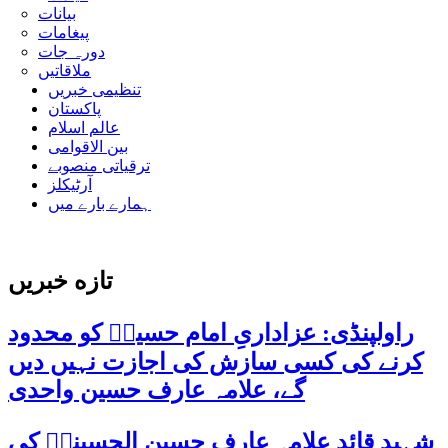
بیانات
پیغامات
دورہ جات
ملاقاتیں
تنظیمی خبریں
پاکستان
عالم اسلام
بین الاقوامی
ترقیاتی منصوبے
آرٹیکلز
ہمارے بارے میں
تازه خبریں
راولپنڈی: عزاداریِ امام حسینؑ کو محدود
کرنے کی کسی سازش کی اجازت نہیں دیں
گے، علامہ عارف حسین واحدی
شہید قائد علامہ عارف حسین الحسینیؒ کی