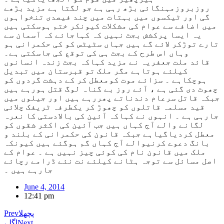
روزبروزمہنگائی بڑھ رہی ہے جو لگتا ہے مزید بڑھے
گی اور ٹیکسوں میں بہتات میں چند فیصدی تنخواہوں
میں اضافے سے عوام کی مشکلات کیونکر ختم ہوسکتی ہیں
یہ ایسا پرکشش بجٹ نہیں کہ کہاجائے کہ آسمان سے
تارے توڑکر لائے گے ہیں جہاں سٹیٹس کو کی حکمرانی ہو
وہاں اس طرح کے بجٹ ہی کی توقع کی جاسکتی ہے۔
قائد ملت جعفریہ نے مزید کہاکہ بجٹ زندہ انسانوں
کیلئے ہوتاہے مگر ملک تو قبرستان میں تبدیل
ہوچکاہے ۔ سزائے موت کومعطل کر کے دہشت گردوں کو
چھوٹ دی گئی ہے ، آئے روز بے گناہ لوگ قتل ہورہے ہیں
جبکہ قاتل سرعام دندناتے پھررہے ہیں اور جیلوں میں
قید مسلمہ قاتلوں کو چھوڑ کر یکطرفہ ٹریفک چلائی
جارہی ہے ۔ انہوں نے کہاکہ آئین کی بالادستی کا نعرہ
لگانے والے آج کہاں ہیں جب آئین کی اکثر شقوں کو
معطل کردیاگیاہے جبکہ قانون کی حکمرانی کے بلند و
بانگ دعوے کرنیوالے آج کہاں گم ہوگئے ہیں کیونکہ
ملک میں قانون نام کی کوئی چیز نہیں ہے ۔ عوام کے
اصل مسائل سے توجہ ہٹانے کیلئے نت نئے ڈرامے رچائے
جارہے ہیں ۔
June 4, 2014
12:41 pm
پچھلا
Prev
Next
اگلے