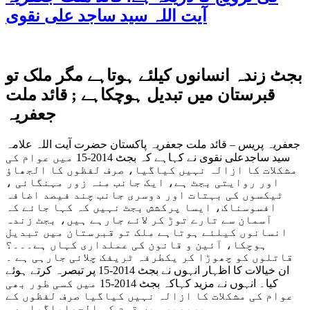
آیت اللہ سید ساجد علی نقوی
بجٹ زندہ انسانوں کیلئے ہوتاہے مگر ملک تو
قبرستان میں تبدیل ہوچکاہے ; قائد ملت
جعفریہ
جعفریہ پریس – قائد ملت جعفریہ پاکستان حضرت آیت اللہ علامہ
سید ساجدعلی نقوی نے کہاہے کہ بجٹ 2014-15 میں عوام کی
مشکلات کا ازالہ نہیں کیاگیا، صرف لفظوں کا الجھاؤ
اور روایتی بجٹ ہے، ایک جانب منہ زور مہنگائی ،
ٹیکسوں کی بہتات اور دوسری جانب چند فیصد اضافہ
افسوسناک، ایسا پرکشش بجٹ نہیں کہ کہا جائے کہ
آسمان سے تارے توڑ کر لائے جارہے ہیں، بجٹ زندہ
انسانوں کیلئے ہوتاہے ملک تو قبرستان میں تبدیل
ہوچکا، آئین و قانون کی عملداری کہاں ہے۔۔۔؟
قاتلوں کو چھوڑا کر یکطرفہ ٹریفک چلائی جارہی ہے ۔
ان خیالات کا اظہار انہوں نے بجٹ 2014-15 پر تبصرہ کرتے ہوئے
کیا۔ انہوں نے مزید کہاکہ بجٹ 2014-15 میں کسی طور بھی
عوام کی مشکلات کا ازالہ نہیں کیاگیا صرف لفظوں کے
ہیرپھیر میں قوم کو الجھایاگیاہے ۔