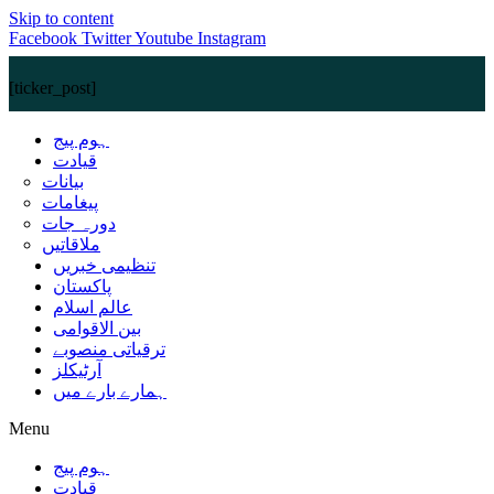
Skip to content
Facebook
Twitter
Youtube
Instagram
[ticker_post]
ہوم پیج
قیادت
بیانات
پیغامات
دورہ جات
ملاقاتیں
تنظیمی خبریں
پاکستان
عالم اسلام
بین الاقوامی
ترقیاتی منصوبے
آرٹیکلز
ہمارے بارے میں
Menu
ہوم پیج
قیادت