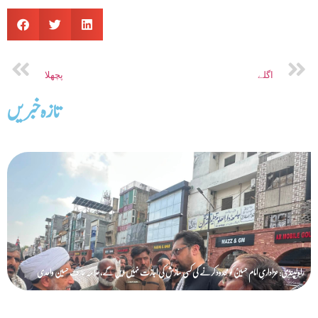
اگلے
پچھلا
تازه خبریں
راولپنڈی: عزاداریِ امام حسینؑ کو محدود کرنے کی کسی سازش کی اجازت نہیں دیں گے، علامہ عارف حسین واحدی