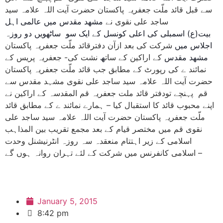
سے قبل قائد ملّت جعفریہ پاکستان حضرت آیت اللہ علامہ سید
ساجد علی نقوی نے
مشھد مقدس میں
عالمی
اہل
بیت(ع)
اسمبلی
کی اعلی کونسل کے ایک سو ساٹھویں دو روزہ
اجلاس میں
شرکت کی بعد ازآن دفترقائد ملّت جعفریہ پاکستان
مشھد مقدس
کے اراکین کے سات
ھ
نشت کی- جعفریہ پریس کے
نمائند ے کی رپورٹ کے مطابق جب قائد ملّت جعفریہ پاکستان
حضرت آیت اللہ علامہ سید ساجد علی نقوی مشہد مقدس سے
قم پہنچے تودفتر قائد ملت جعفریہ قم المقدسہ کے اراکین نے
اپنے محبوب قائد کا استقبال کیا – ہمارے نمائند ے کے مطابق قائد
ملّت جعفریہ پاکستان حضرت آیت اللہ علامہ سید ساجد علی
نقوی قم میں مختصر قیام کے بعد مجمع تقریب بین المذاہب
اسلامی کے زیر اہتتام منعقدہ سہ روزہ انٹرنیشنل وحدت
اسلامی کانفرنس میں شرکت کے لئے تہران روانہ ہوں گے –
January 5, 2015
8:42 pm