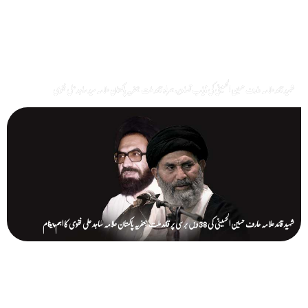
شہید قائد علامہ عارف حسین الحسینیؒ کی نایاب تصاویر، ہمراہ قائد ملت جعفریہ پاکستان علامہ سید ساجد علی نقوی
شہید قائد علامہ عارف حسین الحسینیؒ کی 38ویں برسی پر قائد ملت جعفریہ پاکستان علامہ ساجد علی نقوی کا اہم پیغام