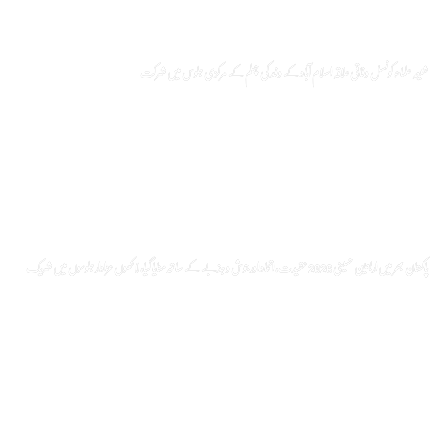
شیعہ علماء کونسل وفاقی علاقہ اسلام آباد کے وفد کی چہلم کے مرکزی جلوس میں شرکت
پاکستان بھر میں اربعین حسینی 2026 عقیدت، اتحاد اور جوش و جذبے کے ساتھ منایا گیا، لاکھوں عزادار جلوسوں میں شریک