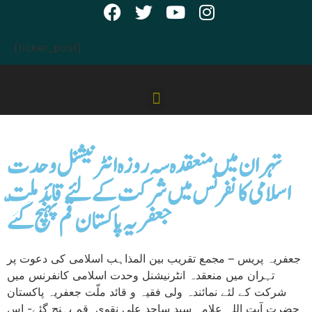
[ticker_post]
تہران میں منعقدہ سہ روزہ انٹرنیشنل وحدت
اسلامی کانفرنس میں شرکت کے لئے قائد ملّت
جعفریہ پاکستان قم پہنچ گئے
جعفریہ پریس – مجمع تقریب بین المذاہب اسلامی کی دعوت پر
تہران میں منعقدہ انٹرنیشنل وحدت اسلامی کانفرنس میں
شرکت کے لئے نمائندہ ولی فقیہ و قائد ملّت جعفریہ پاکستان
حضرت آیت اللہ علامہ سید ساجد علی نقوی قم پہنچ گئے- اس