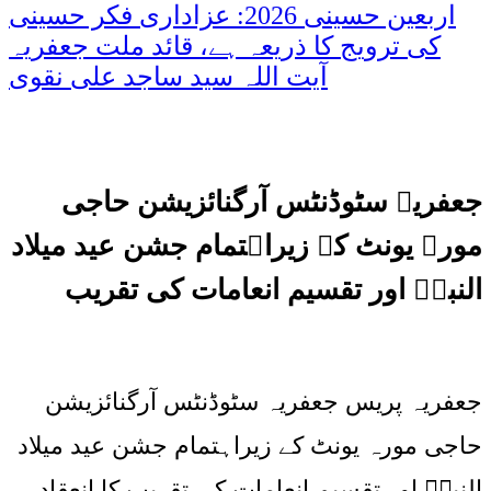
اربعین حسینی 2026: عزاداری فکر حسینی
کی ترویج کا ذریعہ ہے، قائد ملت جعفریہ
آیت اللہ سید ساجد علی نقوی
جعفریہ سٹوڈنٹس آرگنائزیشن حاجی
مورہ یونٹ کے زیراہتمام جشن عید میلاد
النبیؐ اور تقسیم انعامات کی تقریب
جعفریہ پریس جعفریہ سٹوڈنٹس آرگنائزیشن
حاجی مورہ یونٹ کے زیراہتمام جشن عید میلاد
النبیؐ اور تقسیم انعامات کی تقریب کا انعقاد