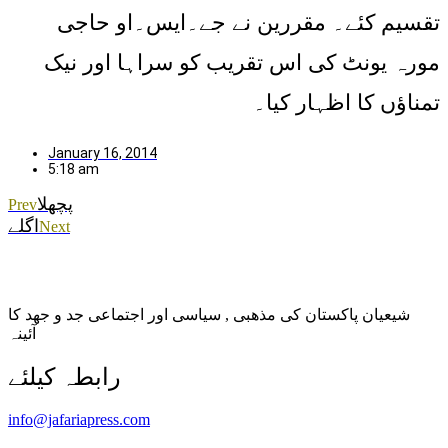
تقسیم کئے۔ مقررین نے جے۔ایس۔او حاجی
مورہ یونٹ کی اس تقریب کو سراہا اور نیک
تمناؤں کا اظہار کیا۔
January 16, 2014
5:18 am
پچھلا
Prev
اگلے
Next
شیعیان پاکستان کی مذهبی , سیاسی اور اجتماعی جد و جهد کا
آئینہ
info@jafariapress.com​