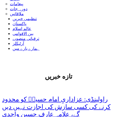
پیغامات
دورہ جات
ملاقاتیں
تنظیمی خبریں
پاکستان
عالم اسلام
بین الاقوامی
ترقیاتی منصوبے
آرٹیکلز
ہمارے بارے میں
تازه خبریں
راولپنڈی: عزاداریِ امام حسینؑ کو محدود
کرنے کی کسی سازش کی اجازت نہیں دیں
گے، علامہ عارف حسین واحدی