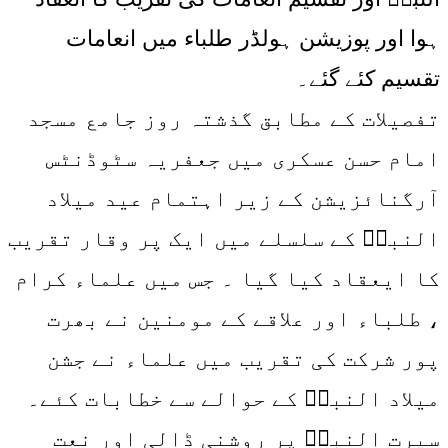
ہوا اور پوزیشن ہولڈر طلباء میں انعامات
تقسیم کئے گئے۔
تفصیلات کے مطابق گذشتہ روز جامع مسجد
امام حسن عسکری میں جعفریہ سٹوڈنٹس
آرگنائزیشن کے زیر اہتمام عید میلاد
النبیؐ کے سلسلے میں ایک پر وقار تقریب
کا ایعقاد کیا گیا ۔ جس میں علماء کرام
، طلباء اور علاقے کے مومنین نے بھرت
پور شرکت کی تقریب میں علماء نے جشن
میلاد النبیؐ کے حوالے سے خطابات کئے۔
سیرت النبیؐ پر روشنی ڈالی اور نعت