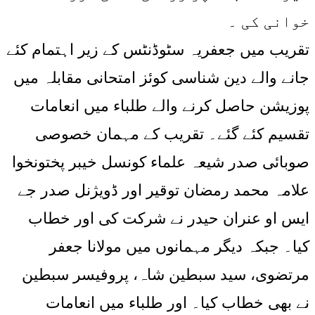
خوانی کی ۔
تقریب میں جعفریہ سٹوڈنٹس کے زیر اہتمام کئے
جانے والے دین شناسی کوئز امتحانی مقابلہ میں
پوزیشن حاصل کرنے والے طلباء میں انعامات
تقسیم کئے گئے۔ تقریب کے مہمان خصوصی
صوبائی صدر شیعہ علماء کونسل خیبر پختونخوا
علامہ محمد رمضان توقیر اور ڈویژنل صدر جے
ایس او عنران حیدر نے شرکت کی اور خطاب
کیا۔ جبکہ دیگر مہمانوں میں مولانا جعفر
مرتضوی، سید سبطین شاہ، پروفیسر سبطین
نے بھی خطاب کیا۔ اور طلباء میں انعامات