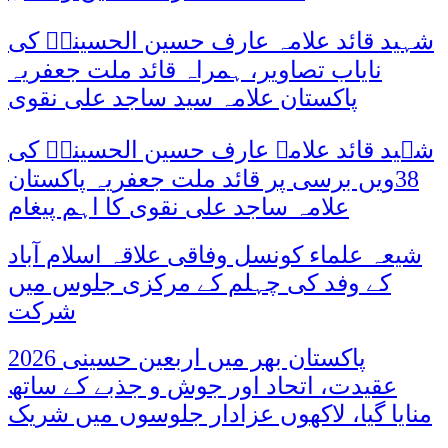
شہید قائد علامہ عارف حسین الحسینیؒ کی
نایاب تصاویر، ہمراہ قائد ملت جعفریہ
پاکستان علامہ سید ساجد علی نقوی
شہید قائد علامہ عارف حسین الحسینیؒ کی
38ویں برسی پر قائد ملت جعفریہ پاکستان
علامہ ساجد علی نقوی کا اہم پیغام
شیعہ علماء کونسل وفاقی علاقہ اسلام آباد
کے وفد کی چہلم کے مرکزی جلوس میں
شرکت
پاکستان بھر میں اربعین حسینی 2026
عقیدت، اتحاد اور جوش و جذبے کے ساتھ
منایا گیا، لاکھوں عزادار جلوسوں میں شریک