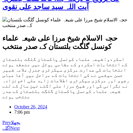
آیت اللہ سید ساجد علی نقوی
حجۃ الاسلام شیخ مرزا علی شیعہ علماء
کونسل گلگت بلتستان کے صدر منتخب
اسکردو : شیعہ علماء کونسل پاکستان گلگت بلتستان
کے انتخابات اسکردو کے مقامی ہوٹل میں منعقد ہوئے
انتخابات کی صدارت مرکزی سیکرٹری جنرل علامہ شبیر
حسن میثمی نے کی انتخابات کے مراحل میں آغا عباس
رضوی اور مرکزی سیکرٹری اطلاعات زاہد علی اخونزادہ
نے نگرانی کی اور شیخ مرزا علی اگلے تین سال کے لئے
شیعہ علماء کونسل پاکستان گلگت بلتستان کے صدر
منتخب ہوئے
October 26, 2024
7:06 pm
پچھلا
Prev
Next
اگلے