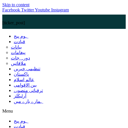
Skip to content
Facebook
Twitter
Youtube
Instagram
[ticker_post]
ہوم پیج
قیادت
بیانات
پیغامات
دورہ جات
ملاقاتیں
تنظیمی خبریں
پاکستان
عالم اسلام
بین الاقوامی
ترقیاتی منصوبے
آرٹیکلز
ہمارے بارے میں
Menu
ہوم پیج
قیادت