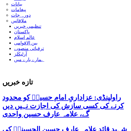
بیانات
پیغامات
دورہ جات
ملاقاتیں
تنظیمی خبریں
پاکستان
عالم اسلام
بین الاقوامی
ترقیاتی منصوبے
آرٹیکلز
ہمارے بارے میں
تازه خبریں
راولپنڈی: عزاداریِ امام حسینؑ کو محدود
کرنے کی کسی سازش کی اجازت نہیں دیں
گے، علامہ عارف حسین واحدی
شہید قائد علامہ عارف حسین الحسینیؒ کی