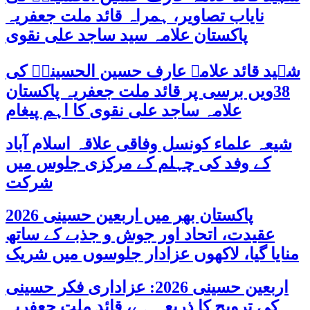
نایاب تصاویر، ہمراہ قائد ملت جعفریہ
پاکستان علامہ سید ساجد علی نقوی
شہید قائد علامہ عارف حسین الحسینیؒ کی
38ویں برسی پر قائد ملت جعفریہ پاکستان
علامہ ساجد علی نقوی کا اہم پیغام
شیعہ علماء کونسل وفاقی علاقہ اسلام آباد
کے وفد کی چہلم کے مرکزی جلوس میں
شرکت
پاکستان بھر میں اربعین حسینی 2026
عقیدت، اتحاد اور جوش و جذبے کے ساتھ
منایا گیا، لاکھوں عزادار جلوسوں میں شریک
اربعین حسینی 2026: عزاداری فکر حسینی
کی ترویج کا ذریعہ ہے، قائد ملت جعفریہ