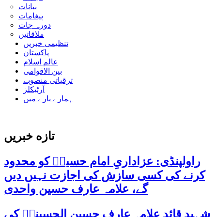
بیانات
پیغامات
دورہ جات
ملاقاتیں
تنظیمی خبریں
پاکستان
عالم اسلام
بین الاقوامی
ترقیاتی منصوبے
آرٹیکلز
ہمارے بارے میں
تازه خبریں
راولپنڈی: عزاداریِ امام حسینؑ کو محدود
کرنے کی کسی سازش کی اجازت نہیں دیں
گے، علامہ عارف حسین واحدی
شہید قائد علامہ عارف حسین الحسینیؒ کی