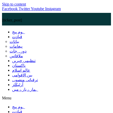
Skip to content
Facebook
Twitter
Youtube
Instagram
[ticker_post]
ہوم پیج
قیادت
بیانات
پیغامات
دورہ جات
ملاقاتیں
تنظیمی خبریں
پاکستان
عالم اسلام
بین الاقوامی
ترقیاتی منصوبے
آرٹیکلز
ہمارے بارے میں
Menu
ہوم پیج
قیادت