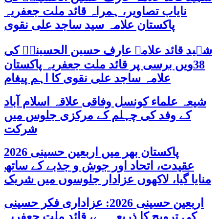
نایاب تصاویر، ہمراہ قائد ملت جعفریہ
پاکستان علامہ سید ساجد علی نقوی
شہید قائد علامہ عارف حسین الحسینیؒ کی
38ویں برسی پر قائد ملت جعفریہ پاکستان
علامہ ساجد علی نقوی کا اہم پیغام
شیعہ علماء کونسل وفاقی علاقہ اسلام آباد
کے وفد کی چہلم کے مرکزی جلوس میں
شرکت
پاکستان بھر میں اربعین حسینی 2026
عقیدت، اتحاد اور جوش و جذبے کے ساتھ
منایا گیا، لاکھوں عزادار جلوسوں میں شریک
اربعین حسینی 2026: عزاداری فکر حسینی
کی ترویج کا ذریعہ ہے، قائد ملت جعفریہ