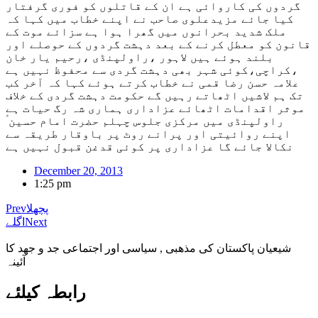
گردوں کی کاروائی ہے ان کے قاتلوں کو فوری گرفتار
کیا جائے مزیدعلوی صاحب نے اپنے خطاب میں کہا کہ
ملک شدید بحرانوں میں گھرا ہوا ہے سزائے موت کے
قانون کو معطل کرنے کے بعد دہشت گردوں کے حوصلے اور
بلند ہوئے ہیں لاہور ،راولپنڈی ،رحیم یار خان
،کراچی،کوئی شہر بھی دہشت گردی سے محفوظ نہیں ہے
علامہ حسن رضا قمی نے خطاب کرتے ہوئے کہا کہ آخر کب
تک ہم لاشیں اٹھاتے رہیں گے حکومت دہشت گردی کے خلاف
موثر اقدامات اٹھائے عزاداری ہماری شہ رگ حیات ہے
راولپنڈی میں مرکزی جلوس چہلم حضرت امام حسین ؑ
اپنے روائیتی اور پرانے روٹ پر باوقار طریقہ سے
نکالا جائے گا عزاداری پر کوئی قدغن قبول نہیں ہے
December 20, 2013
1:25 pm
پچھلا
Prev
Next
اگلے
شیعیان پاکستان کی مذهبی , سیاسی اور اجتماعی جد و جهد کا
آئینہ