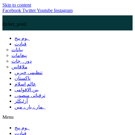
Skip to content
Facebook
Twitter
Youtube
Instagram
[ticker_post]
ہوم پیج
قیادت
بیانات
پیغامات
دورہ جات
ملاقاتیں
تنظیمی خبریں
پاکستان
عالم اسلام
بین الاقوامی
ترقیاتی منصوبے
آرٹیکلز
ہمارے بارے میں
Menu
ہوم پیج
قیادت