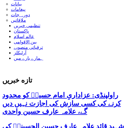
بیانات
پیغامات
دورہ جات
ملاقاتیں
تنظیمی خبریں
پاکستان
عالم اسلام
بین الاقوامی
ترقیاتی منصوبے
آرٹیکلز
ہمارے بارے میں
تازه خبریں
راولپنڈی: عزاداریِ امام حسینؑ کو محدود
کرنے کی کسی سازش کی اجازت نہیں دیں
گے، علامہ عارف حسین واحدی
شہید قائد علامہ عارف حسین الحسینیؒ کی