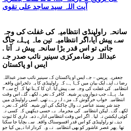
آیت اللہ سید ساجد علی نقوی
سانحہ راولپنڈی انتظامیہ کی غفلت کی وجہ
سے پیش آیا،اگر انتظامیہ تین ماہ پہلے جاگ
جاتی تو اس قدر بڑا سانحہ پیش نہ آتا .
عبداللہ رضا،مرکزی سینیر نائب صدر جے
ایس او پاکستان
جعفریہ پریس – جے ایس او پاکستان کے سینیر نائب صدر عبداللہ
رضا نے اپنے ایک بیان میں کہا ہے کہ راولپنڈی کا یہ دلخراش واقعہ
انتظامیہ کی غفلت کی وجہ سے پیش آیا۔ان کا کہنا تھا کہ آج سے ۳
ماہ پہلے جب دیواروں پر شیعہ کافر کے نعرے لکھے گئے اس وقت
انتظامیہ خواب خرگوش کے مزے لے رہے تھی۔اسی راولپنڈی میں
چند شر پسند عناصر نے وال چاکنگ کی اور شیعہ کافر کے نعرے
لکھے گئے۔لیکن انتظامیہ کی مجرمانہ بے حسی دیکھیں کہ کسی نہ
کوئی ایکشن نہ لیا۔ اگر اس وقت انتظامی ادارے ذمہ داری کا ثبوت
دیتے تو راولپنڈی کو اس قدر افسوسناک واقعہ سے بچایا جا سکتا
تھا۔پھر عصر عاشور کو بھی انتظامیہ نے وہ کردار ادا نہیں کیا جو