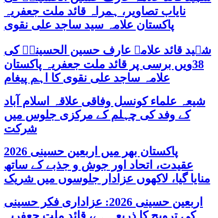
نایاب تصاویر، ہمراہ قائد ملت جعفریہ
پاکستان علامہ سید ساجد علی نقوی
شہید قائد علامہ عارف حسین الحسینیؒ کی
38ویں برسی پر قائد ملت جعفریہ پاکستان
علامہ ساجد علی نقوی کا اہم پیغام
شیعہ علماء کونسل وفاقی علاقہ اسلام آباد
کے وفد کی چہلم کے مرکزی جلوس میں
شرکت
پاکستان بھر میں اربعین حسینی 2026
عقیدت، اتحاد اور جوش و جذبے کے ساتھ
منایا گیا، لاکھوں عزادار جلوسوں میں شریک
اربعین حسینی 2026: عزاداری فکر حسینی
کی ترویج کا ذریعہ ہے، قائد ملت جعفریہ