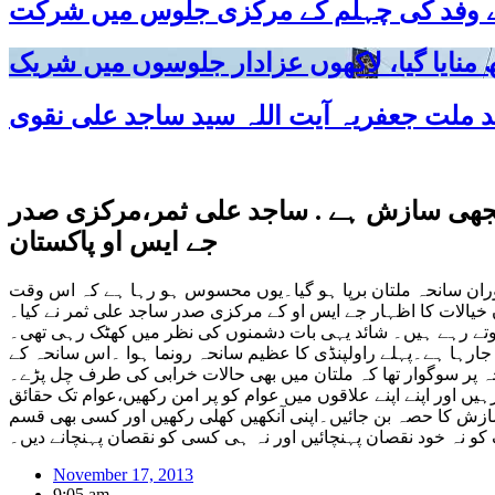
 کے وفد کی چہلم کے مرکزی جلوس میں شرکت
سمجھی سازش ہے . ساجد علی ثمر،مرکزی صدر
جے ایس او پاکستان
 دوران سانحہ ملتان برپا ہو گیا۔یوں محسوس ہو رہا ہے کہ اس وقت
 خیالات کا اظہار جے ایس او کے مرکزی صدر ساجد علی ثمر نے کیا۔
ہوتے رہے ہیں۔ شائد یہی بات دشمنوں کی نظر میں کھٹک رہی تھی۔
یا جارہا ہے۔پہلے راولپنڈی کا عظیم سانحہ رونما ہوا ۔اس سانحہ کے
حہ پر سوگوار تھا کہ ملتان میں بھی حالات خرابی کی طرف چل پڑے۔
یں اور اپنے اپنے علاقوں میں عوام کو پر امن رکھیں،عوام تک حقائق
سازش کا حصہ بن جائیں۔اپنی آنکھیں کھلی رکھیں اور کسی بھی قسم
کو نہ خود نقصان پہنچائیں اور نہ ہی کسی کو نقصان پہنچانے دیں۔
November 17, 2013
9:05 am