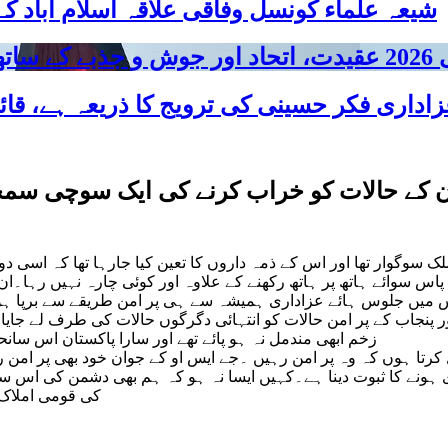
شیعہ علماء کونسل وفاقی علاقہ اسلام آباد
 شریک
ستان کے حالات کو خراب کرنے کی ایک سوچی 
لک سوگوار تھا اور اس کے ذمہ داروں کا تعین کیا جارہا تھا کہ اسی
اس سوائے ہاتھ پر ہاتھ رکھنے کے علاوہ اور کوئی چارہ نہیں رہا۔ان
ر اس میں جلوس ہائے عزاداری ہمیشہ سے ہی پر امن طریقے سے برپا 
 اور پنجاب کے پر امن حالات کو انتہائی دگرگوں حالات کی طرف لے جا
زخم ابھی مندمل نہ ہو پائے تھے اور سارا پاکستان اس سان
کرتا ہوں کہ وہ پر امن رہیں ۔جے ایس او کے جوان خود بھی پر امن رہ
ری ہونے کا ثبوت دینا ہے۔کہیں ایسا نہ ہو کہ ہم بھی دشمن کی اس 
کی قومی املاک 