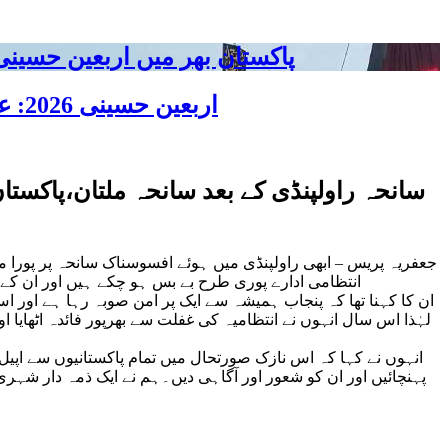
پاکستان بھر میں اربعین حسینی 2026 عقیدت، اتحاد اور جوش و جذبے کے ساتھ منایا گیا، لاکھوں عزادار جلوسوں میں
اربعین حسینی 2026: عزاداری فکر حسینی کی ترویج کا ذریعہ ہے، قائد ملت جعفریہ آیت اللہ سید ساجد علی نقوی
سانحہ راولپنڈی کے بعد سانحہ ملتان،پاک
جعفریہ پریس – ابھی راولپنڈی میں ہوئے افسوسناک سانحہ پر پورا م
انتظامی ادارے پوری طرح بے بس ہو چکے ہیں اور ان کے پ
ان کا کہنا تھا کہ پنجاب ہمیشہ سے ایک پر امن صوبہ رہا ہے او
لہٰذا اس سال انہوں نے انتظامیہ کی غفلت سے بھرپور فائدہ اٹھایا
انہوں نے کہا کہ اس نازک صورتحال میں تمام پاکستانیوں سے اپیل 
پہنچائیں اور ان کو شعور اور آگاہی دیں۔ہم نے ایک ذمہ دار شہ