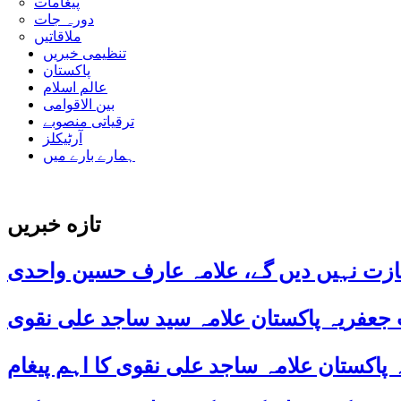
پیغامات
دورہ جات
ملاقاتیں
تنظیمی خبریں
پاکستان
عالم اسلام
بین الاقوامی
ترقیاتی منصوبے
آرٹیکلز
ہمارے بارے میں
تازه خبریں
ازت نہیں دیں گے، علامہ عارف حسین واحدی
 جعفریہ پاکستان علامہ سید ساجد علی نقوی