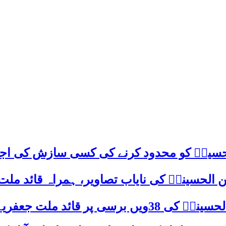
م حسینؑ کو محدود کرنے کی کسی سازش کی اج
 الحسینیؒ کی نایاب تصاویر، ہمراہ قائد ملت
علامہ ساجد علی نقوی کا اہم پیغام