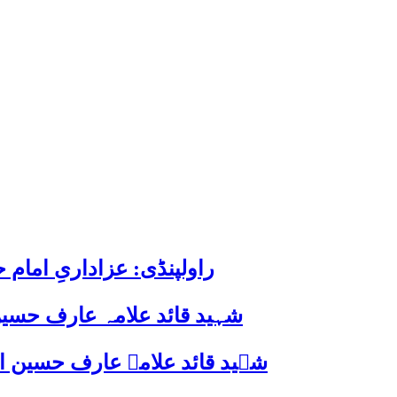
راولپنڈی: عزاداریِ اما
شہید قائد علامہ عارف حسین
شہید قائد علامہ عارف حسین الحسینیؒ کی 38ویں برسی پر قائد ملت جعفریہ پاکستان 