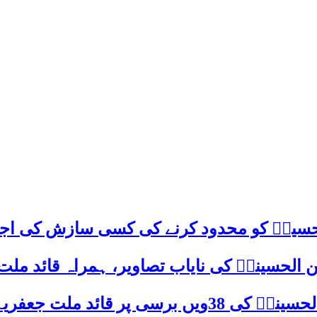
م حسینؑ کو محدود کرنے کی کسی سازش کی اج
 الحسینیؒ کی نایاب تصاویر، ہمراہ قائد ملت
علامہ ساجد علی نقوی کا اہم پیغام