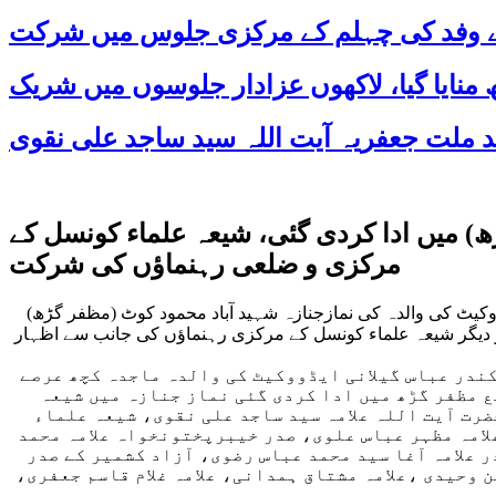
 کے وفد کی چہلم کے مرکزی جلوس میں شرکت
) میں ادا کردی گئی، شیعہ علماء کونسل کے
مرکزی و ضلعی رہنماؤں کی شرکت
کیٹ کی والدہ کی نمازجنازہ شہید آباد محمود کوٹ (مظفر گڑھ)
 دیگر شیعہ علماء کونسل کے مرکزی رہنماؤں کی جانب سے اظہار
ندر عباس گیلانی ایڈووکیٹ کی والدہ ماجدہ کچھ عرصے
 مظفر گڑھ میں ادا کردی گئی نماز جنازہ میں شیعہ
رت آیت اللہ علامہ سید ساجد علی نقوی، شیعہ علماء
لامہ مظہر عباس علوی، صدر خیبرپختونخواہ علامہ محمد
 علامہ آغا سید محمد عباس رضوی، آزاد کشمیر کے صدر
وحیدی ،علامہ مشتاق ہمدانی، علامہ غلام قاسم جعفری،