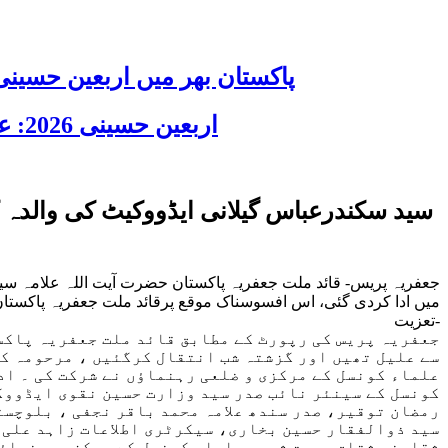
پاکستان بھر میں اربعین حسینی 2026 عقیدت، اتحاد اور جوش و جذبے کے ساتھ منایا گیا، لاکھوں عزادار جلوسوں میں
اربعین حسینی 2026: عزاداری فکر حسینی کی ترویج کا ذریعہ ہے، قائد ملت جعفریہ آیت اللہ سید ساجد علی نقوی
سید سکندرعباس گیلانی ایڈووکیٹ کی والدہ ک
جعفریہ پریس- قائد ملت جعفریہ پاکستان حضرت آیت اللہ علامہ سی
میں ادا کردی گئی، اس افسوسناک موقع پرقائد ملت جعفریہ پاکست
تعزیت-
جعفریہ پریس کی رپورٹ کے مطابق قائد ملت جعفریہ پاکست
سے علیل تھیں اور گزشتہ شب انتقال کرگئیں ، مرحومہ کی
علماء کونسل کے مرکزی و ضلعی رہنماؤں نے شرکت کی ۔ اد
کونسل کے سینئر نائب صدر سید وزارت حسین نقوی ایڈووک
رمضان توقیر، صدر سندھ علامہ محمد باقر نجفی ، بلوچست
سید ذوالفقار حسین بخاری، سیکرٹری اطلاعات زاہد علی ا
ثقلین مشتاق سمیت شیعہ علماء کونسل کے مرکزی رہنماؤں