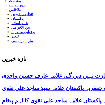
پیغامات
دورہ جات
ملاقاتیں
تنظیمی خبریں
پاکستان
عالم اسلام
بین الاقوامی
ترقیاتی منصوبے
آرٹیکلز
ہمارے بارے میں
تازه خبریں
ازت نہیں دیں گے، علامہ عارف حسین واحدی
 جعفریہ پاکستان علامہ سید ساجد علی نقوی