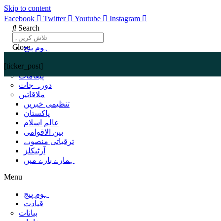
Skip to content
Facebook
Twitter
Youtube
Instagram
Search
Close
ہوم پیج
قیادت
[ticker_post]
بیانات
پیغامات
دورہ جات
ملاقاتیں
تنظیمی خبریں
پاکستان
عالم اسلام
بین الاقوامی
ترقیاتی منصوبے
آرٹیکلز
ہمارے بارے میں
Menu
ہوم پیج
قیادت
بیانات