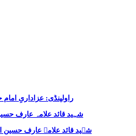
راولپنڈی: عزاداریِ اما
شہید قائد علامہ عارف حسین
شہید قائد علامہ عارف حسین الحسینیؒ کی 38ویں برسی پر قائد ملت جعفریہ پاکستان 