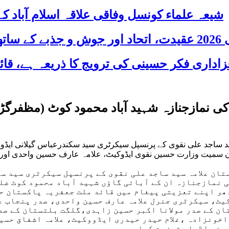
شیعہ علماء کونسل وفاقی علاقہ اسلام آباد
 شریک
ی نمازجنازہ شہید آباد محمود کوٹ (مظفرگڑھ
د ساجد علی نقوی کے پرنسپل سیکرٹری سید سکندرعباس گیلانی ایڈوو
ان سمیت وزارت حسین نقوی ایڈوکیٹ، علامہ عارف حسین واحدی اور
ان علامہ سید ساجد علی نقوی کے پرنسپل سیکرٹری سید سک
 نمازجنازہ ان کے آبائی گاؤں شہید آباد محمود کوٹ ضلع
ھر اپنے تعزیتی پیغام میں قائد ملت جعفریہ پاکستان حض
یٹ، سیکرٹری جنرل علامہ عارف حسین واحدی، صدر پنجاب ع
ان کے صدر مولانا اکبر حسین زاہدی،گلگت بلتستان کے صدر
خونزادہ ،غلام حیدر حیدری ایڈووکیٹ، علامہ اشفاق حسین 
 نے اظہار تعزیت کیا ہے۔