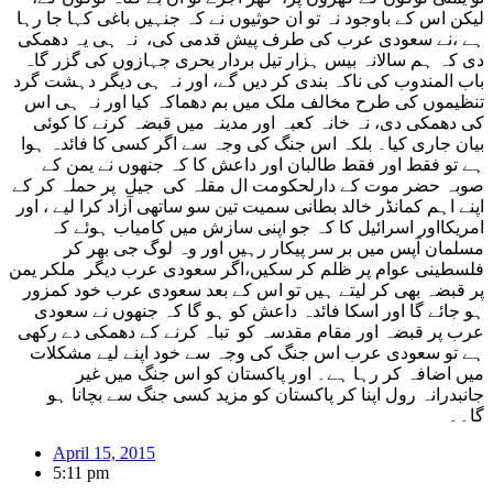
لیکن اس کے باوجود نہ تو ان حوثیوں نے کہ جنہیں باغی کہا جا رہا
ہے ،نے سعودی عرب کی طرف پیش قدمی کی، نہ ہی یہ دھمکی
دی کہ ہم سالانہ بیس ہزار تیل بردار بحری جہازوں کی گزر گاہ
باب المندوب کی ناکہ بندی کر دیں گے، اور نہ ہی دیگر دہشت گرد
تنظیموں کی طرح مخالف ملک میں بم دھماکہ کیا اور نہ ہی اس
کی دھمکی دی، نہ خانہ کعبہ اور مدینہ میں قبضہ کرنے کا کوئی
بیان جاری کیا۔ بلکہ اس جنگ کی وجہ سے اگر کسی کا فائدہ ہوا
ہے تو فقط اور فقط طالبان اور داعش کا کہ جنھوں نے یمن کے
صوبہ حضر موت کے دارلحکومت ال مقلہ کی جیل پر حملہ کر کے
اپنے اہم کمانڈر خالد بطانی سمیت تین سو ساتھی آزاد کرا لیے ، اور
امریکااور اسرائیل کا کہ جو اپنی سازش میں کامیاب ہوئے کہ
مسلمان آپس میں بر سر پیکار رہیں اور وہ لوگ جی بھر کر
فلسطینی عوام پر ظلم کر سکیں،اگر سعودی عرب دیگر ملکر یمن
پر قبضہ بھی کر لیتے ہیں تو اس کے بعد سعودی عرب خود کمزور
ہو جائے گا اور اسکا فائدہ داعش کو ہو گا کہ جنھوں نے سعودی
عرب پر قبضہ اور مقام مقدسہ کو تباہ کرنے کے دھمکی دے رکھی
ہے تو سعودی عرب اس جنگ کی وجہ سے خود اپنے لیے مشکلات
میں اضافہ کر رہا ہے۔ اور پاکستان کو اس جنگ میں غیر
جانبدرانہ رول اپنا کر پاکستان کو مزید کسی جنگ سے بچانا ہو
گا۔۔
April 15, 2015
5:11 pm