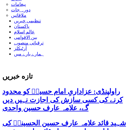
پیغامات
دورہ جات
ملاقاتیں
تنظیمی خبریں
پاکستان
عالم اسلام
بین الاقوامی
ترقیاتی منصوبے
آرٹیکلز
ہمارے بارے میں
تازه خبریں
راولپنڈی: عزاداریِ امام حسینؑ کو محدود
کرنے کی کسی سازش کی اجازت نہیں دیں
گے، علامہ عارف حسین واحدی
شہید قائد علامہ عارف حسین الحسینیؒ کی