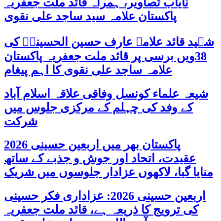
نایاب تصاویر، ہمراہ قائد ملت جعفریہ
پاکستان علامہ سید ساجد علی نقوی
شہید قائد علامہ عارف حسین الحسینیؒ کی
38ویں برسی پر قائد ملت جعفریہ پاکستان
علامہ ساجد علی نقوی کا اہم پیغام
شیعہ علماء کونسل وفاقی علاقہ اسلام آباد
کے وفد کی چہلم کے مرکزی جلوس میں
شرکت
پاکستان بھر میں اربعین حسینی 2026
عقیدت، اتحاد اور جوش و جذبے کے ساتھ
منایا گیا، لاکھوں عزادار جلوسوں میں شریک
اربعین حسینی 2026: عزاداری فکر حسینی
کی ترویج کا ذریعہ ہے، قائد ملت جعفریہ