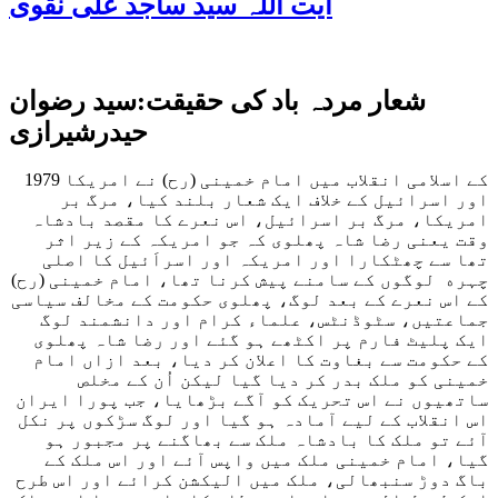
آیت اللہ سید ساجد علی نقوی
شعار مردہ باد کی حقیقت:سید رضوان
حیدرشیرازی
1979 کے اسلامی انقلاب میں امام خمینی (رح) نے امریکا
اور اسرائیل کے خلاف ایک شعار بلند کیا، مرگ بر
امریکا، مرگ بر اسرائیل، اس نعرے کا مقصد بادشاہ
وقت یعنی رضا شاہ پھلوی کہ جو امریکہ کے زیر اثر
تھا سے چھٹکارا اور امریکہ اور اسراَئیل کا اصلی
چہره لوگوں کے سامنے پیش کرنا تھا، امام خمینی (رح)
کے اس نعرے کے بعد لوگ، پھلوی حکومت کے مخالف سیاسی
جماعتیں، سٹوڈنٹس، علماء کرام اور دانشمند لوگ
ایک پلیٹ فارم پر اکٹھے ہو گئے اور رضا شاہ پھلوی
کے حکومت سے بغاوت کا اعلان کر دیا، بعد ازاں امام
خمینی کو ملک بدر کر دیا گیا لیکن اُن کے مخلص
ساتھیوں نے اس تحریک کو آگے بڑھایا، جب پورا ایران
اس انقلاب کے لیے آمادہ ہو گیا اور لوگ سڑکوں پر نکل
آئے تو ملک کا بادشاہ ملک سے بھاگنے پر مجبور ہو
گیا، امام خمینی ملک میں واپس آئے اور اس ملک کے
باگ دوڑ سنبھالی، ملک میں الیکشن کرائے اور اس طرح