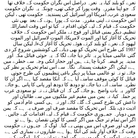
نعرے کو بلند کیا، یہ نعرہ دراصل اس نگران حکومت کے خلاف تھا
کہ جو اپنا مقررہ وقت پورا کر چکی تھی، چونکہ یہ نگران حکومت
سعودی عرب, امریکا اور اسرائیل کی پسندیدہ حکومت تھی ، لیکن
اس حکومت نے اپنی مقررہ مدت کے پورا ہونے کے بعد بھی نئی
حکومت کے قیام کے لیے کوئی اقدام نہ کیا تو اس وقت انصاراللہ
تنظیم, دیگر یمنی قبائل اور فوج نے ملکر اس حکومت کے خلاف
تحریک کا آغاز کیا اور الموت لامریکا، الموت لاسرائیل اور الموت
لیھود کے نعرے کو بلند کرتے هوئے تحریک کا آغاز کءا, لیکن سال
1987 کی طرح اس تحریک کو بھی دبانے کی کوششیں شروع کر دی
گئی عالمی میڈیا پر یہ تاثر دیا جانے لگا کہ یہ حوثی قبائل مکہ اور
مدینہ پر قبضہ کرنا چاہتے ہیں اور حجاز انکی وجہ سے خطرے میں
ہے، لیکن اگر حقیقت پسندانہ نگاہ سے اس تمام تحریک پر نظر کی
جائے تو نہ تو عالمی میڈیا پر دیگر باغی تنظیموں کی طرح حوتی
قبائل کا کوئی موقف سامنے آیا ہے کہ اُنکا مقصد کیا ہے، اگر اُن کا
نظریہ سامنے آنے دیا جائے تو دودھ کا دودھ اور پانی کا پانی ہو جائے
گااور یہ بات واضح ہو جائے گی کہ ان قبائل نے نہ تو سعودی عرب
پر حملہ کیا، نہ یمن میں مقیم غیر ملکیوں میں سے طالبان اور
داعش کی طرح کسی کے گلے کاٹے اور نہ ہی کسی عام آدمی کو
اذیت دی، بلکہ اس تحریک کا مقصد صرف اور صرف یہ ہے کہ یمن
میں دوبارہ جمہوری حکومت کے قیام کے لیے اقدامات کیے جائیں۔
اگر اس تمام تر جنگ میں اگر کسی کا کوئی نقصان ہوا ہے تو
صرف اور صرف اس میں یمنی بے گناہ لوگ کہ جنہوں نے حکومت
وقت کے خلاف آواز بلند کی اُنکا ہوا ہے، طیاروں نے بمباری کی ہے
تو یمنی لوگوں کے گھروں پر، گھر اجڑے تو ان بے کناہ لوگوں کے،