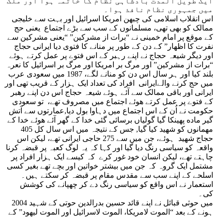
ایک طویل المدت بادشاہی نظام کا خاتمہ ہوا اور ملک
میں جمہوری نظام نافذ ہوا۔
اس انقلاب اسلامی کی چبھن امریکا اسرائیل اور بہت سے خلیجی
ممالک کو بھی تھی، مسلمانوں کے سب سے بڑے اجتماع یعنی حج
کے موقع پر امام خمینی نے “برات از مشرکین” “یعنی مشرکین سے
نفرت کا اظھار” کے دن کے طور پر منانے کا فتوی دیا ایرانی حجاج
اور دیگر شیعہ حجاج نے اپنے رہبر کے اس فتوے پر عمل کرتے ہوئے
“برات از مشرکین” اور مرگ بر امریکا اور مرگ بر اسرائیل کا نعرہ
بلند کیا اور ہر سال اس دن کو منانے لگے، 1987 میں سعودی عرب
میں حج کرنے والےایرانی افراد کی تعداد ایک ہزار کے قریب تھی اور
ایرانی اور باقی ممالک سے آئے ہوئے شیعہ حجاج اس دن اپنے رھبر
کے فتوے پر عمل کرتے هوئے اجتماع میں مصروف تھے، تو سعودی
حکومت نے اُن کے اس اجتماع میں دہاوا بول دیا,عمارتوں سے آتش
گیر ماده پھینکا گیا گولیاں برسائی گئی خدا کے گھر آئے هوئے خدا کے
مھمانوں کو شهید کیا گیا, جس کے نتیجہ میں اس سال کل 405
حجاج شهید ہوئے، جن میں سے 275 حاجی ایرانی تھے، لیکن اس
واقعہ کو سیاسی رنگ دیا گیا اور کہا کہ یہ لوگ کعبہ پر قبضہ کرنا
چاہتے تھے، لیکن انسان خود غور کرے کہ کیسے ایک ہزار افراد پر
مشتمل ایک گروہ کہ جن میں بیشتر خواتین اور بچے تھے بغیر کسی
اسلحے کے اپنے سب سے مقدس مقام پر قبضہ کر سکتے ہیں۔
استعمار نے اس واقع کو سیاسی رنگ دے کر چھپانے کی کوشش
کی۔
2004 میں حوثی قبائل نے اپنے قائد حسین بدرالدین حوتی کے شہید
ہونے کے بعد “الموت لامریکا، الموت لاسرائیل اور الموت لیھود” کے