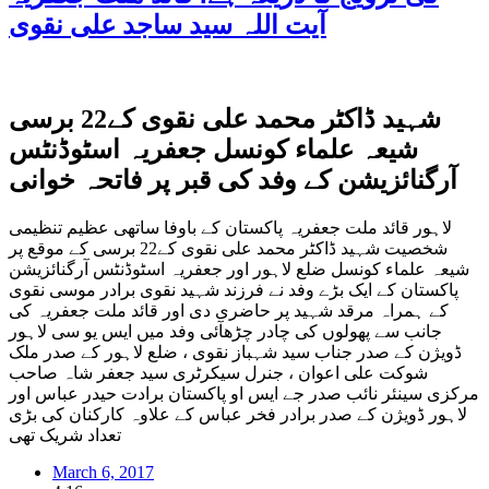
آیت اللہ سید ساجد علی نقوی
شہید ڈاکٹر محمد علی نقوی کے22 برسی
شیعہ علماء کونسل جعفریہ اسٹوڈنٹس
آرگنائزیشن کے وفد کی قبر پر فاتحہ خوانی
لاہور قائد ملت جعفریہ پاکستان کے باوفا ساتھی عظیم تنظیمی
شخصیت شہید ڈاکٹر محمد علی نقوی کے22 برسی کے موقع پر
شیعہ علماء کونسل ضلع لاہور اور جعفریہ اسٹوڈنٹس آرگنائزیشن
پاکستان کے ایک بڑے وفد نے فرزند شہید نقوی برادر موسی نقوی
کے ہمراہ مرقد شہید پر حاضری دی اور قائد ملت جعفریہ کی
جانب سے پھولوں کی چادر چڑھآئی وفد میں ایس یو سی لاہور
ڈویژن کے صدر جناب سید شہباز نقوی ، ضلع لاہور کے صدر ملک
شوکت علی اعوان ، جنرل سیکرٹری سید جعفر شاہ صاحب
مرکزی سینئر نائب صدر جے ایس او پاکستان برادت حیدر عباس اور
لاہور ڈویژن کے صدر برادر فخر عباس کے علاوہ کارکنان کی بڑی
تعداد شریک تھی
March 6, 2017