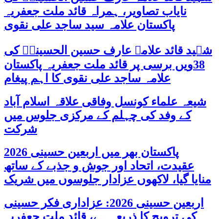
نایاب تصاویر، ہمراہ قائد ملت جعفریہ
پاکستان علامہ سید ساجد علی نقوی
شہید قائد علامہ عارف حسین الحسینیؒ کی
38ویں برسی پر قائد ملت جعفریہ پاکستان
علامہ ساجد علی نقوی کا اہم پیغام
شیعہ علماء کونسل وفاقی علاقہ اسلام آباد
کے وفد کی چہلم کے مرکزی جلوس میں
شرکت
پاکستان بھر میں اربعین حسینی 2026
عقیدت، اتحاد اور جوش و جذبے کے ساتھ
منایا گیا، لاکھوں عزادار جلوسوں میں شریک
اربعین حسینی 2026: عزاداری فکر حسینی
کی ترویج کا ذریعہ ہے، قائد ملت جعفریہ