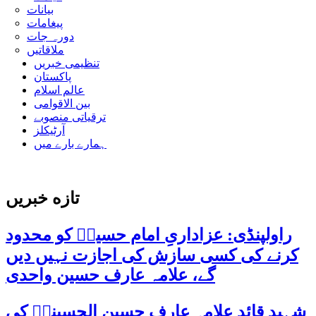
بیانات
پیغامات
دورہ جات
ملاقاتیں
تنظیمی خبریں
پاکستان
عالم اسلام
بین الاقوامی
ترقیاتی منصوبے
آرٹیکلز
ہمارے بارے میں
تازه خبریں
راولپنڈی: عزاداریِ امام حسینؑ کو محدود
کرنے کی کسی سازش کی اجازت نہیں دیں
گے، علامہ عارف حسین واحدی
شہید قائد علامہ عارف حسین الحسینیؒ کی