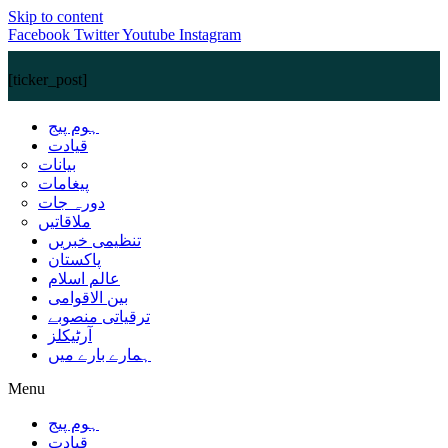
Skip to content
Facebook
Twitter
Youtube
Instagram
[ticker_post]
ہوم پیج
قیادت
بیانات
پیغامات
دورہ جات
ملاقاتیں
تنظیمی خبریں
پاکستان
عالم اسلام
بین الاقوامی
ترقیاتی منصوبے
آرٹیکلز
ہمارے بارے میں
Menu
ہوم پیج
قیادت