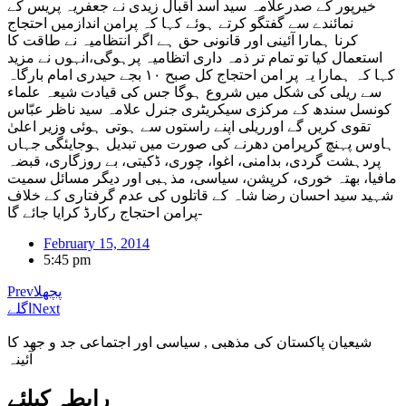
خیرپور کے صدرعلامہ سید اسد اقبال زیدی نے جعفریہ پریس کے
نمائندے سے گفتگو کرتے ہوئے کہا کہ پرامن اندازمیں احتجاج
کرنا ہمارا آئینی اور قانونی حق ہے اگر انتظامیہ نے طاقت کا
استعمال کیا تو تمام تر ذمہ داری اتظامیہ پرہوگی،انہوں نے مزید
کہا کہ ہمارا یہ پر امن احتجاج کل صبح ١٠ بجے حیدری امام بارگاہ
سے ریلی کی شکل میں شروع ہوگا جس کی قیادت شیعہ علماء
کونسل سندھ کے مرکزی سیکریٹری جنرل علامہ سید ناظر عبّاس
تقوی کریں گے اورریلی اپنے راستوں سے ہوتی ہوئی وزیر اعلیٰ
ہاوس پہنچ کرپرامن دھرنے کی صورت میں تبدیل ہوجایئگی جہاں
پردہشت گردی، بدامنی، اغوا، چوری، ڈکیتی، بے روزگاری، قبضہ
مافیا، بھتہ خوری، کرپشن، سیاسی، مذہبی اور دیگر مسائل سمیت
شہید سید احسان رضا شاہ کے قاتلوں کی عدم گرفتاری کے خلاف
پرامن احتجاج رکارڈ کرایا جائے گا-
February 15, 2014
5:45 pm
پچھلا
Prev
Next
اگلے
شیعیان پاکستان کی مذهبی , سیاسی اور اجتماعی جد و جهد کا
آئینہ