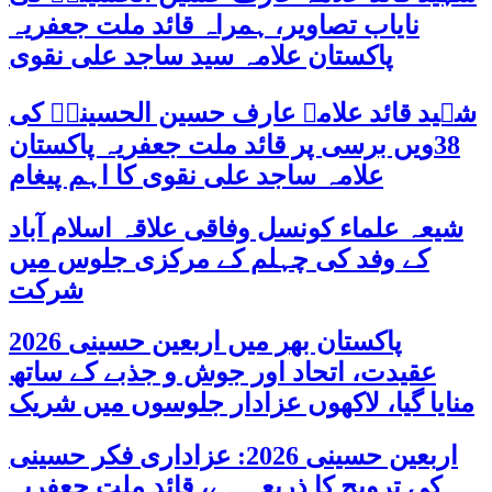
نایاب تصاویر، ہمراہ قائد ملت جعفریہ
پاکستان علامہ سید ساجد علی نقوی
شہید قائد علامہ عارف حسین الحسینیؒ کی
38ویں برسی پر قائد ملت جعفریہ پاکستان
علامہ ساجد علی نقوی کا اہم پیغام
شیعہ علماء کونسل وفاقی علاقہ اسلام آباد
کے وفد کی چہلم کے مرکزی جلوس میں
شرکت
پاکستان بھر میں اربعین حسینی 2026
عقیدت، اتحاد اور جوش و جذبے کے ساتھ
منایا گیا، لاکھوں عزادار جلوسوں میں شریک
اربعین حسینی 2026: عزاداری فکر حسینی
کی ترویج کا ذریعہ ہے، قائد ملت جعفریہ