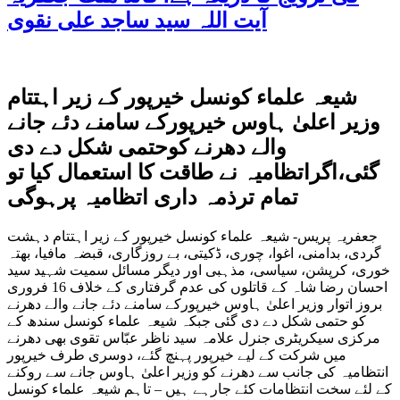
آیت اللہ سید ساجد علی نقوی
شیعہ علماء کونسل خیرپور کے زیر اہتتام
وزیر اعلیٰ ہاوس خیرپورکے سامنے دئے جانے
والے دھرنے کوحتمی شکل دے دی
گئی،اگراتظامیہ نے طاقت کا استعمال کیا تو
تمام ترذمہ داری اتظامیہ پرہوگی
جعفریہ پریس- شیعہ علماء کونسل خیرپور کے زیر اہتتام دہشت
گردی، بدامنی، اغوا، چوری، ڈکیتی، بے روزگاری، قبضہ مافیا، بھتہ
خوری، کرپشن، سیاسی، مذہبی اور دیگر مسائل سمیت شہید سید
احسان رضا شاہ کے قاتلوں کی عدم گرفتاری کے خلاف 16 فروری
بروز اتوار وزیر اعلیٰ ہاوس خیرپورکے سامنے دئے جانے والے دھرنے
کو حتمی شکل دے دی گئی جبکہ شیعہ علماء کونسل سندھ کے
مرکزی سیکریٹری جنرل علامہ سید ناظر عبّاس تقوی بھی دھرنے
میں شرکت کے لیے خیرپور پہنچ گئے، دوسری طرف خیرپور
انتظامیہ کی جانب سے دھرنے کو وزیر اعلیٰ ہاوس جانے سے روکنے
کے لئے سخت انتظامات کئے جارہے ہیں – تاہم شیعہ علماء کونسل