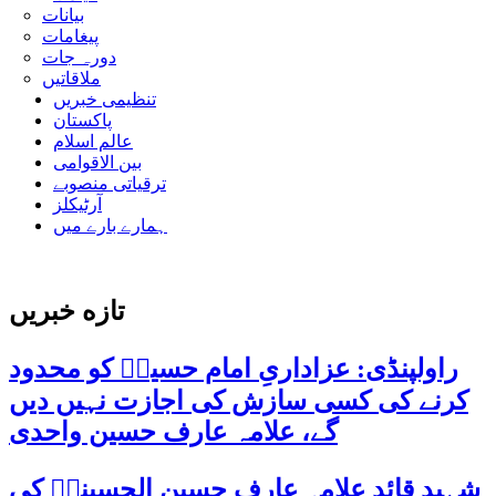
بیانات
پیغامات
دورہ جات
ملاقاتیں
تنظیمی خبریں
پاکستان
عالم اسلام
بین الاقوامی
ترقیاتی منصوبے
آرٹیکلز
ہمارے بارے میں
تازه خبریں
راولپنڈی: عزاداریِ امام حسینؑ کو محدود
کرنے کی کسی سازش کی اجازت نہیں دیں
گے، علامہ عارف حسین واحدی
شہید قائد علامہ عارف حسین الحسینیؒ کی