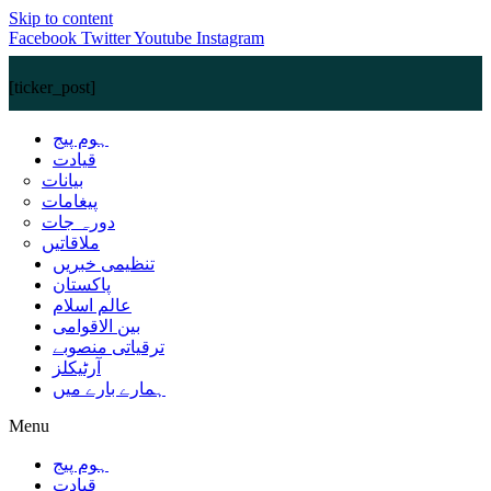
Skip to content
Facebook
Twitter
Youtube
Instagram
[ticker_post]
ہوم پیج
قیادت
بیانات
پیغامات
دورہ جات
ملاقاتیں
تنظیمی خبریں
پاکستان
عالم اسلام
بین الاقوامی
ترقیاتی منصوبے
آرٹیکلز
ہمارے بارے میں
Menu
ہوم پیج
قیادت