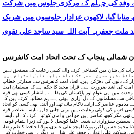
 کے وفد کی چہلم کے مرکزی جلوس میں شرکت
ن شمالی پنجاب کے تحت اتحاد امت کانفرنس
طہرات کی شان میں گستاخی کرنے والے کسی رعایت کے مستحق نہیں
 حافظ بشیر حسین نجفی تک تمام مراجع قابل احترام ہیں
رار کے دلوں کی دھڑکن ہیں، اتحاد امت کانفرنس سے صدارتی خطاب
اد امت کی اشد ضرورت ہے۔ قرآن مجید کا حکم ہے کہ مسلمان امت
وحدت میں ہی عوام اور پاکستان کی بقا ہے۔ انتشار کسی بھی قوم
ستاخی سے مسلمانوں کے دل آزاری ہوئی ہے،ہم مطالبہ کرتے ہیں کہ
موم عناصر کے ارادے ناکام بنائے تھے اور آئندہ بھی کسی کو اتحاد
 کسی قسم کی کوئی رعایت نہیں برتی جانی چاہیے،ایسے عناصر قوم
ھی مگر کچھ عناصر ہیں جو امن و امان کو تباہ کرنے کے لیے ایسے
ہ سبطین سبزواری نے شیعہ علما کونسل لاہور کے زیر اہتمام قومی
محمد حسین اکبر،مولانا امجد علی عابدی،مولانا حافظ کاظم رضا،
 شوکت علی اعوان ، جعفر علی شاہ اور دیگر نے بھی خطاب کیا۔