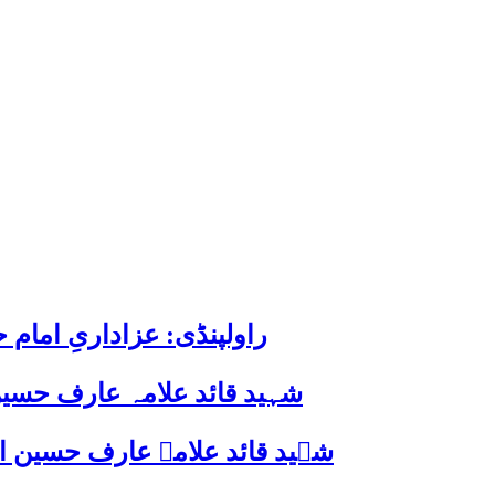
راولپنڈی: عزاداریِ اما
شہید قائد علامہ عارف حسین
شہید قائد علامہ عارف حسین الحسینیؒ کی 38ویں برسی پر قائد ملت جعفریہ پاکستان 