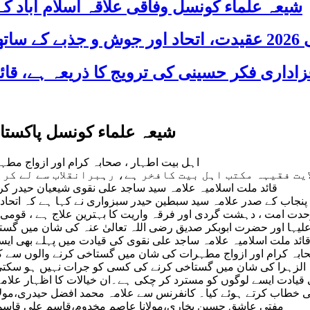
شیعہ علماء کونسل وفاقی علاقہ اسلام آباد
 شریک
شیعہ علماء کونسل پاکستا
اہل بیت اطہار ، صحابہ کرام اور ازواج م
ایت فقیہہ مکتب اہل بیت کافخر ہے، رہبرانقلاب سے لے کر
قائد ملت اسلامیہ علامہ سید ساجد علی نقوی شیعیان حیدر ک
 پنجاب کے صدر علامہ سید سبطین حیدر سبزواری نے کہا ہے کہ اتح
حدت امت ، دہشت گردی اور فرقہ واریت کا بہترین علاج ہے ، قومی 
 علیہا اور حضرت ابوبکر صدیق رضی اللہ تعالیٰ عنہ کی شان میں گ
د ملت اسلامیہ علامہ ساجد علی نقوی کی قیادت میں پہلے بھی ایسے مذ
صحابہ کرام اور ازواج مطہرات کی شان میں گستاخی کرنے والوں سے
ہ الزہرا کی شان میں گستاخی کرنے کی کسی کو جرات نہیں ہو سکتی ت
 قیادت ایسے لوگوں کو مسترد کر چکی ہے۔ان خیالات کا اظہار علام
 خطاب کرتے ہوئے کیا۔ کانفرنس سے علامہ محمد افضل حیدری،مولانا 
مفتی عاشق حسین بخاری،مولانا عاصم مخدوم،قاسم علی قاسمی،