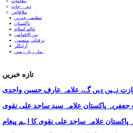
پیغامات
دورہ جات
ملاقاتیں
تنظیمی خبریں
پاکستان
عالم اسلام
بین الاقوامی
ترقیاتی منصوبے
آرٹیکلز
ہمارے بارے میں
تازه خبریں
ازت نہیں دیں گے، علامہ عارف حسین واحدی
 جعفریہ پاکستان علامہ سید ساجد علی نقوی