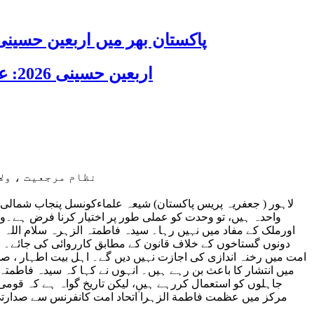
پاکستان بھر میں اربعین حسینی 2026 عقیدت، اتحاد اور جوش و جذبے کے ساتھ منایا گیا، لاکھوں عزادار جلوسوں میں
اربعین حسینی 2026: عزاداری فکر حسینی کی ترویج کا ذریعہ ہے، قائد ملت جعفریہ آیت اللہ سید ساجد علی نقوی
نظام مرجعیت ، ول
لاہور ( جعفریہ پریس پاکستان) شیعہ علماءکونسل پنجاب شمالی
واحدہ ہیں، تو وحدت کو عملی طور پر اختیار کرنا فرض ہے۔و
اورملک کے مفاد میں نہیں رہا۔ سیدہ فاطمتہ الزہرہ سلام اللہ
دونوں گستاخوں کے خلاف قانون کے مطابق کارروائی کی جائے۔ قائ
امت میں رخنہ اندازی کی اجازت نہیں دیں گے۔ اہل بیت اطہار ، 
میں انتشار کا باعث بن رہے ہیں۔ انہوں نے کہا کہ سیدہ فاطمت
جاہلوں کو استعمال کررہے ہیں، لیکن تاریخ گواہ ہے کہ قومی
مرکز میں عظمت فاطمة الزہرا ؑاتحاد امت کانفرنس سے صدارتی