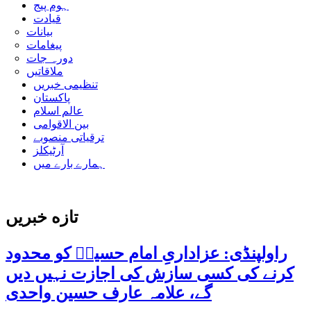
ہوم پیج
قیادت
بیانات
پیغامات
دورہ جات
ملاقاتیں
تنظیمی خبریں
پاکستان
عالم اسلام
بین الاقوامی
ترقیاتی منصوبے
آرٹیکلز
ہمارے بارے میں
تازه خبریں
راولپنڈی: عزاداریِ امام حسینؑ کو محدود
کرنے کی کسی سازش کی اجازت نہیں دیں
گے، علامہ عارف حسین واحدی