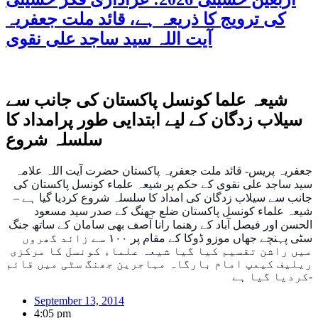
کی ترویج کا ذریعہ ہے، قائد ملت جعفریہ
آیت اللہ سید ساجد علی نقوی
شیعہ علما کونسل پاکستان کی جانب سے
سیلاب زدگان کے لیے ابتدایی طور پرامداد کا
سلسلہ شروع
جعفریہ پریس-
قائد ملت جعفریہ پاکستان حضرت آیت اللہ
علامہ
سید ساجد علی نقوی کے حکم پر شیعہ علماء کونسل پاکستان کی
جانب سے سیلاب زدگان کی امداد کا سلسلہ شروع کردیا گیا ہے –
شیعہ علماء کونسل پاکستان ضلع جھنگ کے صدر سید مسعود
الحسن اور فیصل آباد کے رھنما رانا آصف بھی سامان کے ساتھ جنگ
سٹی پہنچے جھاں موزو ڈوکا کے مقام پر ١۰۰ سے زائد گھروں
میں راشن تقسیم کیا گیا شیعہ علماء کونسل کا مرکزی
ریلیف کیمپ امام بارگاہ مہاجرین جھنگ سٹی میں قائم
کردیا گیا ہے-
September 13, 2014
4:05 pm