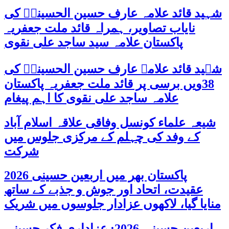
شہید قائد علامہ عارف حسین الحسینیؒ کی
نایاب تصاویر، ہمراہ قائد ملت جعفریہ
پاکستان علامہ سید ساجد علی نقوی
شہید قائد علامہ عارف حسین الحسینیؒ کی
38ویں برسی پر قائد ملت جعفریہ پاکستان
علامہ ساجد علی نقوی کا اہم پیغام
شیعہ علماء کونسل وفاقی علاقہ اسلام آباد
کے وفد کی چہلم کے مرکزی جلوس میں
شرکت
پاکستان بھر میں اربعین حسینی 2026
عقیدت، اتحاد اور جوش و جذبے کے ساتھ
منایا گیا، لاکھوں عزادار جلوسوں میں شریک
اربعین حسینی 2026: عزاداری فکر حسینی