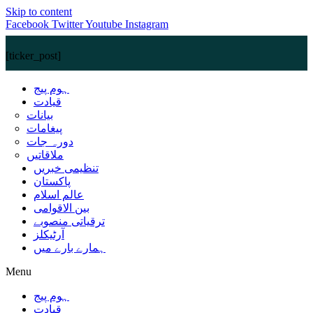
Skip to content
Facebook
Twitter
Youtube
Instagram
[ticker_post]
ہوم پیج
قیادت
بیانات
پیغامات
دورہ جات
ملاقاتیں
تنظیمی خبریں
پاکستان
عالم اسلام
بین الاقوامی
ترقیاتی منصوبے
آرٹیکلز
ہمارے بارے میں
Menu
ہوم پیج
قیادت