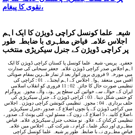
نقوی کا پیغام،
شیعہ علما کونسل کراچی ڈویژن کا ایک اہم
اجلاس علامہ فیاض مطہری با ضابطہ طور
پر کراچی ڈویژن کے جنرل سیکریڑی منتخب
جعفریہ پریس- شیعہ علما کونسل پا کستان کراچی ڈویژن کا ایک
اہم اجلاس صدر کراچی ڈویژن علامہ جعفر سبحانی کی صدارت
میں مورخہ 9 فروری بروز اتوار بعد از نماز ظہرین بمقام صوبائی
آفس میں منعقد ہوا۔ اجلاس کے اہم ایجنڈے۔ 01 : کراچی کی
تنظیمی صورت حال کا جائزہ 02 : 11 فروری کو انقلاب اسلامی
ایران کے حوالے سے خواتین کی سطح پر ہونے والے مجوزہ پروگرام
کو حتمی شکل دینا۔ 03 : کراچی ڈویژن کے جنرل سیکریڑی کی
حلف برداری۔ 04 : مجوزہ تنظیمی کنونشن کراچی دویژن۔ اجلاس
میں کراچی ڈویژن کے پا نچوں اضلاع کے صدور ،جنرل سیکریڑیز
،اضلاع کابینہ، 5 اضلاع کے زون کے مسئو لین، کئی یونٹ کے صدور ،
تنظیمی کرکنان کے علاوہ نو منتخب جنرل سیکریڑی علامہ فیاض
مطہری اور دیگر علماے کرام نے شرکت کی۔ اجلاس میں علامہ
فیاض مطہری نے با ضابطہ طور پر شیعہ علما کونسل کراچی