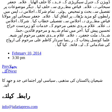
ڈویژن کے جنرل سیکریڑی کے عہدے کا حلف اٹھایا۔ علامہ جعفر
سبحانی نے علامہ فیاض مطہری سے حلف لیا۔ دیگر موضوعات پر
تفصیل سے بحث و تمحیص ہوئی۔ تمام شرکاے اجلاس نے اپس میں
رابطوں کو مزید بڑھانے پر اتفاق کیا۔ علامہ جعفر سبحانی اور مولانا
فیاض مطہری نے اجلاس سے تفصیلی خطاب کیا۔ شرکاے اجلاس
نے علامہ غلام مہدی نجفی مرحوم کے خدمات کو زبردست خراج
تحسین پیش کیا۔آخر میں تمام شہید و مرحوم قائدین ،جملہ
شہداے ملت جعفریہ، علامہ غلام مہدی نجفی مرحوم اور شیعہ
علما کونسل پنجاب کے رہنما سردار کاظم علی مرحوم کی ارواح
کی شادمانی کے لیے فاتحہ کیا گیا۔
February 10, 2014
3:30 pm
پچھلا
Prev
Next
اگلے
شیعیان پاکستان کی مذهبی , سیاسی اور اجتماعی جد و جهد کا
آئینہ
info@jafariapress.com​