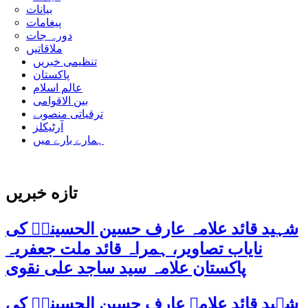
بیانات
پیغامات
دورہ جات
ملاقاتیں
تنظیمی خبریں
پاکستان
عالم اسلام
بین الاقوامی
ترقیاتی منصوبے
آرٹیکلز
ہمارے بارے میں
تازه خبریں
شہید قائد علامہ عارف حسین الحسینیؒ کی
نایاب تصاویر، ہمراہ قائد ملت جعفریہ
پاکستان علامہ سید ساجد علی نقوی
شہید قائد علامہ عارف حسین الحسینیؒ کی