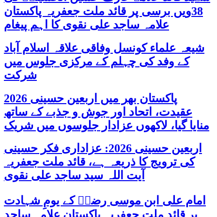
38ویں برسی پر قائد ملت جعفریہ پاکستان
علامہ ساجد علی نقوی کا اہم پیغام
شیعہ علماء کونسل وفاقی علاقہ اسلام آباد
کے وفد کی چہلم کے مرکزی جلوس میں
شرکت
پاکستان بھر میں اربعین حسینی 2026
عقیدت، اتحاد اور جوش و جذبے کے ساتھ
منایا گیا، لاکھوں عزادار جلوسوں میں شریک
اربعین حسینی 2026: عزاداری فکر حسینی
کی ترویج کا ذریعہ ہے، قائد ملت جعفریہ
آیت اللہ سید ساجد علی نقوی
امام علی ابن موسی رضاؑ کے یومِ شہادت
پر قائد ملت جعفریہ پاکستان علامہ ساجد