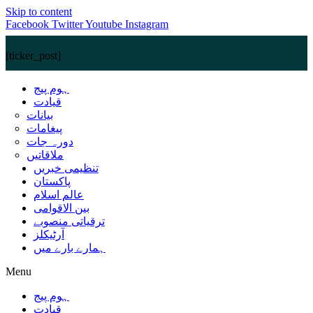
Skip to content
Facebook
Twitter
Youtube
Instagram
[ticker_post]
ہوم پیج
قیادت
بیانات
پیغامات
دورہ جات
ملاقاتیں
تنظیمی خبریں
پاکستان
عالم اسلام
بین الاقوامی
ترقیاتی منصوبے
آرٹیکلز
ہمارے بارے میں
Menu
ہوم پیج
قیادت