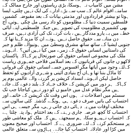
مشن میں کامیاب نہ ہوسکا، بڑی ریاستوں اور جارح ممالک کے
سامنے اقوام عالم کے سب سے بڑے ادارے کی ایک نہیں چلتی، ایسا
ہوتا تو بیشتر قراردادوں اور مذمتی بیانات کے بعد مقبوضہ کشمیر،
فلسطین سمیت دنیا کے مظلوموں کو داد رسی مل چکی ہوتی، آج
بھی کشمیری مظلومیت کی تصویر ہیں جبکہ فلسطینی اپنے آبائی
خطے میں بے یارو مددگارہیں ، بات کرنے تک کی آزادی نہیں، صرف
دن منانے سے حقوق حاصل نہیں ہوتے، ان کا مزید کہنا تھا کہ
جنوبی ایشیا کے ساتھ ساتھ مشرق وسطیٰ میں ہونیوالے ظلم و جبر
کی داستانیں انسانی حقوق کے زمرے میں کیا نہیں آتیں؟ ۔انہوںنے
ملک کی مجموعی انسانی حقوق کی صورتحال پر کہاکہ پاکستان
لاکھو ں جانوں کی قربانیوں کے بعد اسلامی فلاحی جمہوری ریاست
کےلئے وجود میں آیاتھا مگر افسوس جسے انسانی حقوق کی فروانی
کا ماڈل بننا تھا وہاں آج بنیادی آئینی و شہری آزادیوں کو تحفظ
حاصل لیکن انہوںنے انسداد کرپشن پر گزرنے والے عالمی یوم پر
کہاکہ ہر دور میں کرپشن کے خلاف جہاد کے بلند دعوے کئے جاتے
ہیں مگر نظام عدل میں خامیو ں کو دور نہیں کیاجاتا جب تک
سسٹم میں اصلاحات نہ ہوں اس وقت تک کرپشن کے خاتمے اور
احتساب کی باتیں صرف دعوے ہی ہونگے، گذشتہ کئی سالوں سے
مختلف اوقات میں یہ دہائی دی جاتی رہی، مگر جیسے ہی اس
احتساب کا کچھ عرصہ جاری رہنے کے بعد اختتام ہوا، پتہ چلتا ہے
کہ احتساب نہیںہو سکا، ہم سمجھتے ہیں کہ ملک کو معاشی طور
پر مستحکم کرنے کے لئے ضروری ہے کہ احتساب اور صحیح معنوں
میں کڑا اور عادلانہ احتساب کیا جائے۔ پہاڑوں سے متعلق عالمی