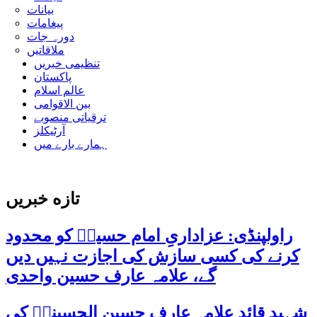
بیانات
پیغامات
دورہ جات
ملاقاتیں
تنظیمی خبریں
پاکستان
عالم اسلام
بین الاقوامی
ترقیاتی منصوبے
آرٹیکلز
ہمارے بارے میں
تازه خبریں
راولپنڈی: عزاداریِ امام حسینؑ کو محدود
کرنے کی کسی سازش کی اجازت نہیں دیں
گے، علامہ عارف حسین واحدی
شہید قائد علامہ عارف حسین الحسینیؒ کی