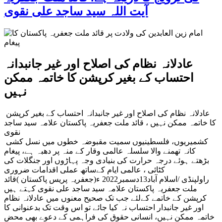
آیت اللہ سید ساجد علی نقوی
عادلانہ نظام کی اصلاح اور غیر جانبدانہ
احتساب کے بغیر کرپشن کا خاتمہ ممکن
نہیں
عادلانہ نظام کی اصلاح اور غیر جانبدانہ احتساب کے بغیر کرپشن
کا خاتمہ ممکن نہیں ، قائد ملت جعفریہ پاکستان علامہ سید ساجد
نقوی
کشمیریوں، فلسطینیوں سمیت مقبوضہ خطوں میں نسل کشی
کانہ تھمنے والا سلسلہ عالمی وقار کے منہ پر دھبہ ہے، پیغام
بڑھتے ہوئے درجہ حرارت کی بنیادی وجہ پہاڑوں اور جنگلات کی
کٹائی ، عالمی ایام کےساتھ عملی اقدامات ضروری
راولپنڈی /اسلام آباد13دسمبر2022 ء(جعفریہ پریس پاکستان )قائد
ملت جعفریہ پاکستان علامہ سید ساجد علی نقوی کہتے ہیں
کرپشن کے خاتمے کےلئے جب تک صحیح معنوں میں عادلانہ نظام
اور غیر جانبدار احتساب نہ کیا جائے تو اس وقت تک بدعنوانی کا
خاتمہ ممکن نہیں، انسانی حقوق کی فراہمی کے دعوے بھی محض