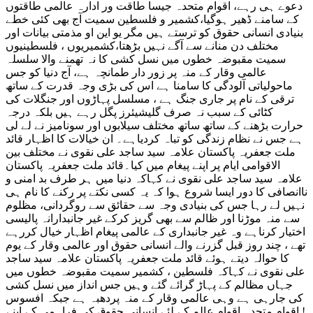
دعوے ہی رہے، اقوام متحدہ جیسا طاقت ور ادارہ عالمی طاقتوں
کے سامنے ڈھیر ہوگیا،کشمیر و فلسطین سمیت آج بھی کئی خطے
بنیادی انسانی حقوق کو ترستے ہیں مگر یو این او مذمتی بیانات اور
مختلف دن منانے سے آگے نہیں بڑھتا،کشمیریوں ، فلسطینیوں
سمیت مقبوضہ خطوں میں نسل کشی کا نہ تھمنے والا سلسلہ
عالمی وقار کے منہ پر زور دار طمانچہ ہے، آج دنیا کو جس
ماحولیاتی آلودگی کا سامنا ہے اس کی بڑی وجہ قدرت کے ساتھ
ترقی کے نام پر جاری جنگ ہے ، مسلسل پہاڑوں اور جنگلات کی
کٹائی کے سبب نہ صرف گلیشیئرز پگل رہے ہیں بلکہ درجہ
حرارت بڑھنے کے ساتھ ساتھ مختلف سیلابوں اور سونامیز نے لے لی
ہے جس نے نظام زندگی کو تباہ کردیاہے۔ ان خیالات کا اظہار قائد
ملت جعفریہ پاکستان علامہ سید ساجد علی نقوی نے مختلف بین
الاقوامی ایام پر اپنے پیغام میں کیا۔قائد ملت جعفریہ پاکستان
علامہ سید ساجد علی نقوی نے کہاکہ دنیا میں ہر طرف بد امنی و
ناانصافی کا دور ایسا شروع ہوا کہ یہ کسی نکتے پر رکنے کا نام ہی
نہیں لے رہا جس کی بنیادی وجہ سے حقائق سے روگردانی، مظلوم
سے منہ موڑنا اور ظالم سے بھی گریز کرکے غیر جانبدارانہ پالیسی
اختیار کرناہے وہ غیر جانبداری کے عالمی پیغام اظہار خیال کررہے
تھے ، چند روز قبل گزرنے والے انسانی حقوق اور عالمی وقار کے یوم
کا حوالہ دیتے ہوئے قائد ملت جعفریہ پاکستان علامہ سید ساجد
علی نقوی نے کہاکہ فلسطین ، کشمیر سمیت مقبوضہ خطوں میں
جہاں مظالم کے پہاڑ گرائے گئے وہیں جس انداز میں نسل کشی
کی جارہی ہے وہی عالمی وقار کے منہ پردھبہ ہے جبکہ افسوس
! اقوام متحدہ اقوام عالم کے لئے انسانی حقوق کی فراہمی کے اپنے