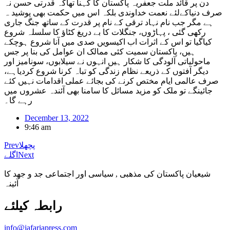
دن پر قائد ملت جعفریہ پاکستان کا کہنا تھاکہ قدرتی حسن نہ
صرف دنیاکےلئے نعمت خداوندی بلکہ اس میں حکمت بھی پوشید ہ
ہے مگر جب نام نہاد ترقی کے نام پر قدرت کے ساتھ جنگ جاری
رکھی گئی ، پہاڑوں، جنگلات کا بے دریغ کٹاﺅ کا سلسلہ شروع
کیاگیا تو اس کے اثرات اب اکیسویں صدی میں آنا شروع ہوچکے
ہیں، پاکستان سمیت کئی ممالک ان عوامل کی بنا پر جس
ماحولیاتی آلودگی کا شکار ہیں انہوں نے سیلابوں، سونامیز اور
دیگر آفتوں کے ذریعے نظام زندگی کو تباہ کرنا شروع کردیاہے،
صرف عالمی ایام مختص کرنے کی بجائے عملی اقدامات نہیں کئے
جائینگے تو ملک کو مزید مسائل کا سامنا بھی آئندہ عشروں میں
رہے گا۔
December 13, 2022
9:46 am
پچھلا
Prev
Next
اگلے
شیعیان پاکستان کی مذهبی , سیاسی اور اجتماعی جد و جهد کا
آئینہ
info@jafariapress.com​