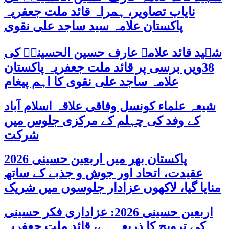
نایاب تصاویر، ہمراہ قائد ملت جعفریہ
پاکستان علامہ سید ساجد علی نقوی
شہید قائد علامہ عارف حسین الحسینیؒ کی
38ویں برسی پر قائد ملت جعفریہ پاکستان
علامہ ساجد علی نقوی کا اہم پیغام
شیعہ علماء کونسل وفاقی علاقہ اسلام آباد
کے وفد کی چہلم کے مرکزی جلوس میں
شرکت
پاکستان بھر میں اربعین حسینی 2026
عقیدت، اتحاد اور جوش و جذبے کے ساتھ
منایا گیا، لاکھوں عزادار جلوسوں میں شریک
اربعین حسینی 2026: عزاداری فکر حسینی
کی ترویج کا ذریعہ ہے، قائد ملت جعفریہ