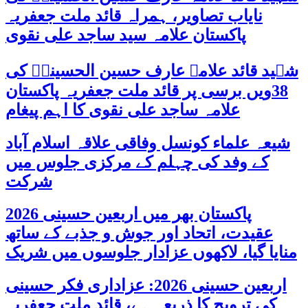
نایاب تصاویر، ہمراہ قائد ملت جعفریہ
پاکستان علامہ سید ساجد علی نقوی
شہید قائد علامہ عارف حسین الحسینیؒ کی
38ویں برسی پر قائد ملت جعفریہ پاکستان
علامہ ساجد علی نقوی کا اہم پیغام
شیعہ علماء کونسل وفاقی علاقہ اسلام آباد
کے وفد کی چہلم کے مرکزی جلوس میں
شرکت
پاکستان بھر میں اربعین حسینی 2026
عقیدت، اتحاد اور جوش و جذبے کے ساتھ
منایا گیا، لاکھوں عزادار جلوسوں میں شریک
اربعین حسینی 2026: عزاداری فکر حسینی
کی ترویج کا ذریعہ ہے، قائد ملت جعفریہ