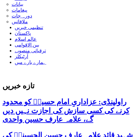
بیانات
پیغامات
دورہ جات
ملاقاتیں
تنظیمی خبریں
پاکستان
عالم اسلام
بین الاقوامی
ترقیاتی منصوبے
آرٹیکلز
ہمارے بارے میں
تازه خبریں
راولپنڈی: عزاداریِ امام حسینؑ کو محدود
کرنے کی کسی سازش کی اجازت نہیں دیں
گے، علامہ عارف حسین واحدی
شہید قائد علامہ عارف حسین الحسینیؒ کی