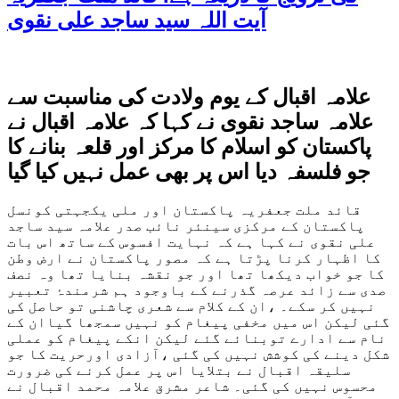
آیت اللہ سید ساجد علی نقوی
علامہ اقبال کے یوم ولادت کی مناسبت سے
علامہ ساجد نقوی نے کہا کہ علامہ اقبال نے
پاکستان کو اسلام کا مرکز اور قلعہ بنانے کا
جو فلسفہ دیا اس پر بھی عمل نہیں کیا گیا
قائد ملت جعفریہ پاکستان اور ملی یکجہتی کونسل
پاکستان کے مرکزی سینئر نائب صدر علامہ سید ساجد
علی نقوی نے کہا ہے کہ نہایت افسوس کے ساتھ اس بات
کا اظہار کرنا پڑتا ہے کہ مصور پاکستان نے ارض وطن
کا جو خواب دیکھا تھا اور جو نقشہ بنایا تھا وہ نصف
صدی سے زائد عرصہ گذرنے کے باوجود ہم شرمندۂ تعبیر
نہیں کر سکے۔ ،ان کے کلام سے شعری چاشنی تو حاصل کی
گئی لیکن اس میں مخفی پیغام کو نہیں سمجھا گیاان کے
نام سے ادارے توبنائے گئے لیکن انکے پیغام کو عملی
شکل دینے کی کوشش نہیں کی گئی ،آزادی اورحریت کا جو
سلیقہ اقبال نے بتلایا اس پر عمل کرنے کی ضرورت
محسوس نہیں کی گئی۔ شاعر مشرق علامہ محمد اقبال نے