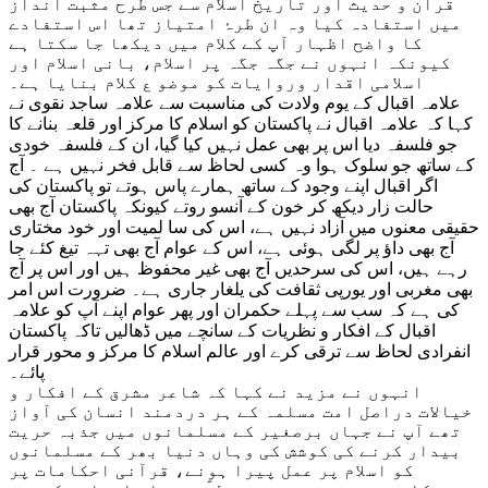
قرآن و حدیث اور تاریخ اسلام سے جس طرح مثبت انداز
میں استفادہ کیا وہ ان طرۂ امتیاز تھا اس استفادے
کا واضح اظہار آپ کے کلام میں دیکھا جا سکتا ہے
کیونکہ انہوں نے جگہ جگہ پر اسلام، بانی اسلام اور
اسلامی اقدار وروایات کو موضو ع کلام بنایا ہے۔
علامہ اقبال کے یوم ولادت کی مناسبت سے علامہ ساجد نقوی نے
کہا کہ علامہ اقبال نے پاکستان کو اسلام کا مرکز اور قلعہ بنانے کا
جو فلسفہ دیا اس پر بھی عمل نہیں کیا گیا، ان کے فلسفہ خودی
کے ساتھ جو سلوک ہوا وہ کسی لحاظ سے قابل فخر نہیں ہے ۔ آج
اگر اقبال اپنے وجود کے ساتھ ہمارے پاس ہوتے تو پاکستان کی
حالت زار دیکھ کر خون کے آنسو روتے کیونکہ پاکستان آج بھی
حقیقی معنوں میں آزاد نہیں ہے، اس کی سا لمیت اور خود مختاری
آج بھی داؤ پر لگی ہوئی ہے، اس کے عوام آج بھی تہہ تیغ کئے جا
رہے ہیں، اس کی سرحدیں آج بھی غیر محفوظ ہیں اور اس پر آج
بھی مغربی اور یورپی ثقافت کی یلغار جاری ہے۔ ضرورت اس امر
کی ہے کہ سب سے پہلے حکمران اور پھر عوام اپنے آپ کو علامہ
اقبال کے افکار و نظریات کے سانچے میں ڈھالیں تاکہ پاکستان
انفرادی لحاظ سے ترقی کرے اور عالم اسلام کا مرکز و محور قرار
پائے۔
انہوں نے مزید نے کہا کہ شاعر مشرق کے افکار و
خیالات دراصل امت مسلمہ کے ہر دردمند انسان کی آواز
تھے آپ نے جہاں برصغیر کے مسلمانوں میں جذبہ حریت
بیدار کرنے کی کوشش کی وہاں دنیا بھر کے مسلمانوں
کو اسلام پر عمل پیرا ہونے، قرآنی احکامات پر