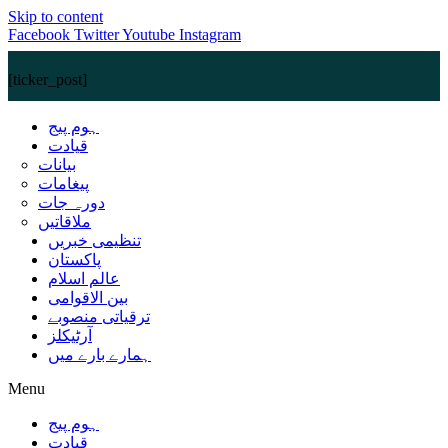
Skip to content
Facebook
Twitter
Youtube
Instagram
[ticker_post]
ہوم پیج
قیادت
بیانات
پیغامات
دورہ جات
ملاقاتیں
تنظیمی خبریں
پاکستان
عالم اسلام
بین الاقوامی
ترقیاتی منصوبے
آرٹیکلز
ہمارے بارے میں
Menu
ہوم پیج
قیادت