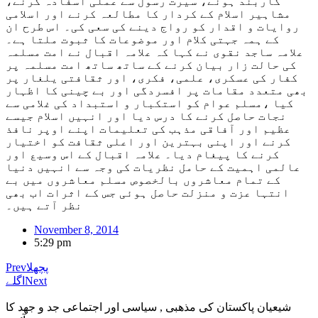
کاربند ہونے، سیرت رسول ؐسے عملی اسفادہ کرنے،
مشاہیر اسلام کے کردار کا مطالعہ کرنے اور اسلامی
روایات و اقدار کو رواج دینے کی سعی کی۔ اس طرح ان
کے ہمہ جہتی کلام اور موضوعات کا ثبوت ملتا ہے۔
علامہ ساجد نقوی نے کہا کہ علامہ اقبال نے امت مسلمہ
کی حالت زار بیان کرنے کے ساتھ ساتھ امت مسلمہ پر
کفار کی عسکری، علمی، فکری، اور ثقافتی یلغار پر
بھی متعدد مقامات پر افسردگی اور بے چینی کا اظہار
کیا ،مسلم عوام کو استکبار و استبداد کی غلامی سے
نجات حاصل کرنے کا درس دیا اور انہیں اسلام جیسے
عظیم اور آفاقی مذہب کی تعلیمات اپنے اوپر نافذ
کرنے اور اپنی بہترین اور اعلی ثقافت کو اختیار
کرنے کا پیغام دیا۔ علامہ اقبال کے اس وسیع اور
عالمی اہمیت کے حامل نظریات کی وجہ سے انہیں دنیا
کے تمام معاشروں بالخصوص مسلم معاشروں میں بے
انتہا عزت و منزلت حاصل ہوئی جس کے اثرات اب بھی
نظر آتے ہیں۔
November 8, 2014
5:29 pm
پچھلا
Prev
Next
اگلے
شیعیان پاکستان کی مذهبی , سیاسی اور اجتماعی جد و جهد کا