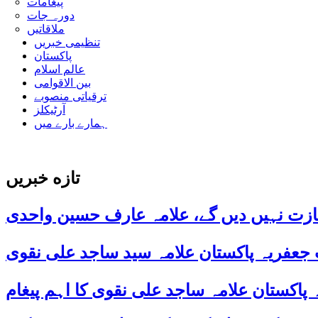
پیغامات
دورہ جات
ملاقاتیں
تنظیمی خبریں
پاکستان
عالم اسلام
بین الاقوامی
ترقیاتی منصوبے
آرٹیکلز
ہمارے بارے میں
تازه خبریں
ازت نہیں دیں گے، علامہ عارف حسین واحدی
 جعفریہ پاکستان علامہ سید ساجد علی نقوی