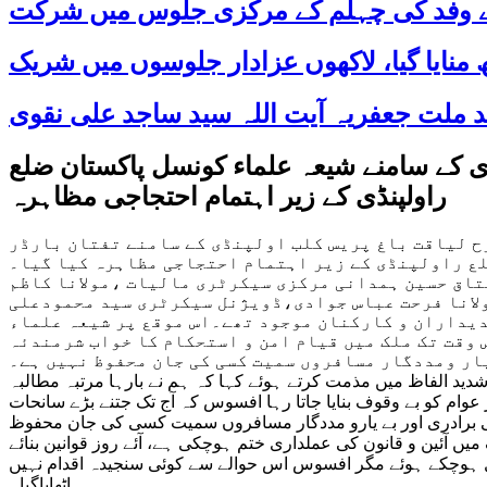
 کے وفد کی چہلم کے مرکزی جلوس میں شرکت
ی کے سامنے شیعہ علماء کونسل پاکستان ضلع
راولپنڈی کے زیر اہتمام احتجاجی مظاہرہ
رح لیاقت باغ پریس کلب اولپنڈی کے سامنے تفتان بارڈر
لع راولپنڈی کے زیر اہتمام احتجاجی مظاہرہ کیا گیا۔
تاق حسین ہمدانی مرکزی سیکرٹری مالیات ،مولانا کاظم
ولانا فرحت عباس جوادی،ڈویژنل سیکرٹری سید محمودعلی
دیداران و کارکنان موجود تھے۔اس موقع پر شیعہ علماء
 وقت تک ملک میں قیام امن و استحکام کا خواب شرمندئہ
ار ومددگار مسافروں سمیت کسی کی جان محفوظ نہیں ہے۔
شدید الفاظ میں مذمت کرتے ہوئے کہا کہ ہم نے بارہا مرتبہ مطالبہ
عوام کو بے وقوف بنایا جاتا رہا افسوس کہ آج تک جتنے بڑے سانحات
لیتی برادری اور بے یارو مددگار مسافروں سمیت کسی کی جان محفوظ
 آئین و قانون کی عملداری ختم ہوچکی ہے، آئے روز قوانین بنائے
ل حل ہوچکے ہوئے مگر افسوس اس حوالے سے کوئی سنجیدہ اقدام نہیں
اٹھایاگیا۔