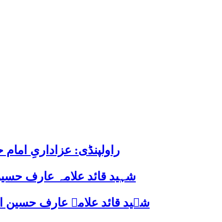
راولپنڈی: عزاداریِ اما
شہید قائد علامہ عارف حسین
شہید قائد علامہ عارف حسین الحسینیؒ کی 38ویں برسی پر قائد ملت جعفریہ پاکستان 