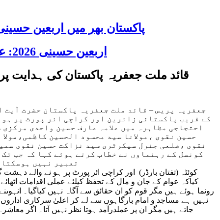
پاکستان بھر میں اربعین حسینی 2026 عقیدت، اتحاد اور جوش و جذبے کے ساتھ منایا گیا، لاکھوں عزادار جلوسوں میں
اربعین حسینی 2026: عزاداری فکر حسینی کی ترویج کا ذریعہ ہے، قائد ملت جعفریہ آیت اللہ سید ساجد علی نقوی
قائد ملت جعفریہ پاکستان کی ہدایت پر
جعفریہ پریس – قائد ملت جعفریہ پاکستان حضرت آیت ال
کے قریب پاکستانی زائرین اور کراچی ائر پورٹ پر ہون
احتجاجی مظاہرہ میں علامہ عارف حسین واحدی مرکزی 
حسین نقوی ،مولانا سید محسود الحسین کاظمی،مولا 
نقوی ،ضلعی جنرل سیکرٹری سید نزاکت حسین نقوی سمیت
کونسل کے رہنماوں نے خطاب کرتے ہوئے کہا کہ جب تک 
تعبیر نہیں ہوسکتا، 
کوئٹہ (تفتان بارڈر) اور کراچی ائر پورٹ پر ہو نے والے دہشت
کیاکہ عوام کے جان و مال کے تحفظ کیلئے عملی اقدامات اٹھائے
رونما ہوئے ہیں مگر قوم کو ان حقائق سے آگاہ نہیں کیاگیا۔ انہوں
نہیں ہے مساجد و امام بارگاہوں سے لے کر اعلیٰ سرکاری اداروں
جاتے ہیں مگر ان پر عملدرآمد ہوتا نظر نہیں آتا۔ اگر معاش