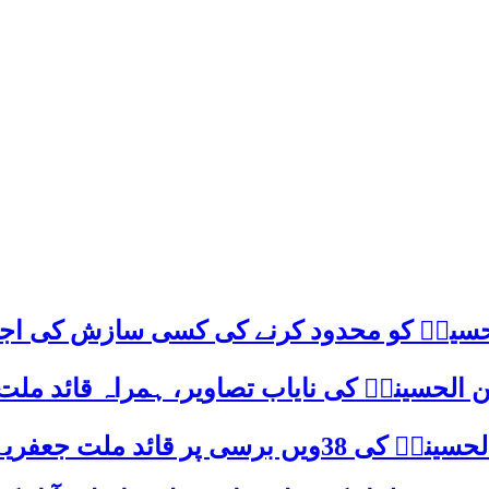
م حسینؑ کو محدود کرنے کی کسی سازش کی اج
 الحسینیؒ کی نایاب تصاویر، ہمراہ قائد ملت
علامہ ساجد علی نقوی کا اہم پیغام