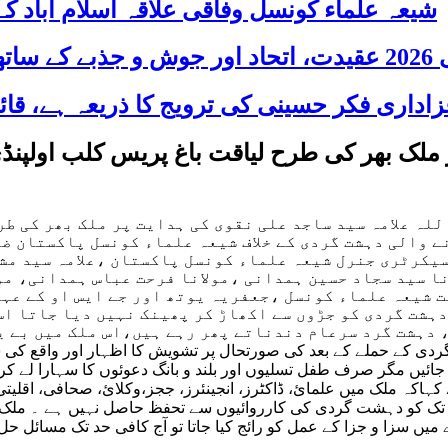
شیعہ علماء کونسل وفاقی علاقہ اسلام آباد
 شریک
 ملک بھر کی طرح لیاقت باغ پریس کلب اولپنڈ
لہ علامہ سید ساجد علی نقوی کی ہدایت پر ملک بھر کی ط
ے والی دہشت گردی کے خلاف شیعہ علماء کونسل پاکستان ض
سیکرٹری جنرل شیعہ علماء کونسل پاکستان ،علامہ سید مش
نا سید سجاد حسین ہمدانی ،مولانا فرحت عباس ہمدانی، م
 شیعہ علماء کونسل ،جعفریہ یوتھ اور جے ایس او کے عہ
دہشت گردی کو جڑوں سے اکھاڑ کر پھینک نہیں دیا جاتا اس
دہشت گرد سرعام دندناتے پھر رہے ہیں،اس ملک میں بے ی
 گردی کے حملے کے بعد کی صورتحال پر تشویش کا اظہار اور واقع کی 
 جائیں مگر صرف طفل تسلیوں اور بلند و بانگ دعوئوں کا سہارا لے کر 
نے کہاکہ ملک میں علمائ، ڈاکٹرز، انجینئرز، ججز،وکلائ، صحافی، اق
 تک کو دہشت گردی کی کارروائیوں سے تحفظ حاصل نہیں ہے ۔ ملک میں
رے میں سزا و جزا کے عمل کو رائج کیا جاتا تو آج کافی حد تک مسائ