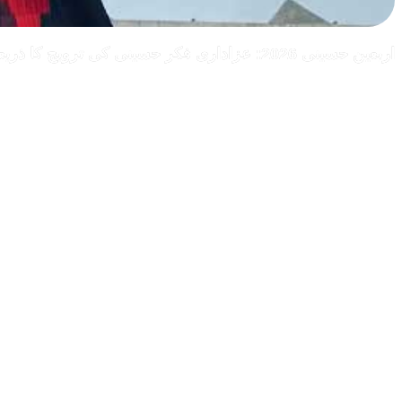
اربعین حسینی 2026: عزاداری فکر حسینی کی ترویج کا ذریعہ ہے، قائد ملت جعفریہ آیت اللہ سید ساجد علی نقوی