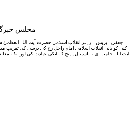
مجلس خبرگان
جعفریہ پریس – رہبر انقلاب اسلامی حضرت آیت اللہ العظمیٰ 
کنی کو بانی انقلاب اسلامی امام راحل رح کی برسی کی تقریب می
آیت اللہ خامنہ ای نے اسپتال پہنچ کے انکی عیادت کی اور انکے م