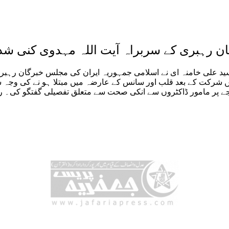
 رہبری کے سربراہ آیت اللہ مہدوی کنی شدید
سید علی خامنہ ای نے اسلامی جمہوریہ ایران کی مجلس خبرگان رہبر
ں شرکت کے بعد قلب اور سانس کے عارضہ میں مبتلا ہو نے کی وجہ سے
عالجے پر مامور ڈاکٹروں سے انکی صحت سے متعلق تفصیلی گفتگو کی۔ ر