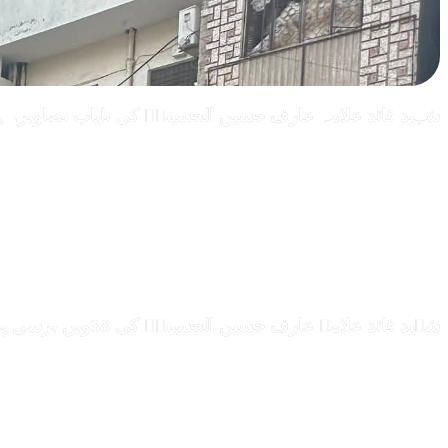
شہید قائد علامہ عارف حسین الحسینیؒ کی نایاب تصاویر، ہ
شہید قائد علامہ عارف حسین الحسینیؒ کی 38ویں برسی پر قائد ملت جعفریہ پاکستان علامہ ساجد علی نقوی کا اہم پیغام