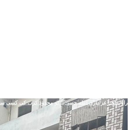
راولپنڈی: عزاداریِ امام حسینؑ کو محدود کرنے کی کسی 