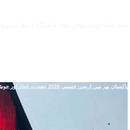
شیعہ علماء کونسل وفاقی علاقہ اسلام آباد کے وفد کی چ
پاکستان بھر میں اربعین حسینی 2026 عقیدت، اتحاد اور جوش و جذبے کے ساتھ منایا گیا، لاکھوں عزادار جلوسوں میں شریک