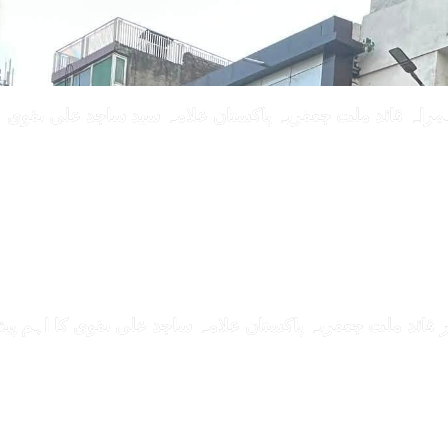
مراہ قائد ملت جعفریہ پاکستان علامہ سید ساجد علی نقوی