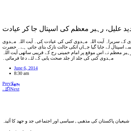
 علیل، رہبر معظم کی اسپتال جا کر عیادت
ی کے سربراہ آیت اللہ مہدوی کنی کی عیادت کی۔ آیت اللہ مہدوی
 اسپتال لے جایا گیا جہاں انکی حالت نازک بتاٰی جاتی ہے۔ حضرت
ہبر معظم نے اس موقع پر امام خمینی رح کے قریبی ساتھی آیت اللہ
مہدوی کنی کی جلد از جلد صحت یابی کے لئے دعا فرمائی۔
June 6, 2014
8:30 am
پچھلا
Prev
Next
اگلے
شیعیان پاکستان کی مذهبی , سیاسی اور اجتماعی جد و جهد کا آئینہ