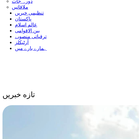
دورہ جات
ملاقاتیں
تنظیمی خبریں
پاکستان
عالم اسلام
بین الاقوامی
ترقیاتی منصوبے
آرٹیکلز
ہمارے بارے میں
تازه خبریں