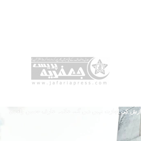
سازش کی اجازت نہیں دیں گے، علامہ عارف حسین واحدی