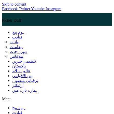
Skip to content
Facebook
Twitter
Youtube
Instagram
[ticker_post]
ہوم پیج
قیادت
بیانات
پیغامات
دورہ جات
ملاقاتیں
تنظیمی خبریں
پاکستان
عالم اسلام
بین الاقوامی
ترقیاتی منصوبے
آرٹیکلز
ہمارے بارے میں
Menu
ہوم پیج
قیادت