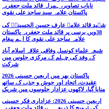
نایاب تصاویر، ہمراہ قائد ملت جعفریہ
پاکستان علامہ سید ساجد علی نقوی
شہید قائد علامہ عارف حسین الحسینیؒ کی
38ویں برسی پر قائد ملت جعفریہ پاکستان
علامہ ساجد علی نقوی کا اہم پیغام
شیعہ علماء کونسل وفاقی علاقہ اسلام آباد
کے وفد کی چہلم کے مرکزی جلوس میں
شرکت
پاکستان بھر میں اربعین حسینی 2026
عقیدت، اتحاد اور جوش و جذبے کے ساتھ
منایا گیا، لاکھوں عزادار جلوسوں میں شریک
اربعین حسینی 2026: عزاداری فکر حسینی
کی ترویج کا ذریعہ ہے، قائد ملت جعفریہ