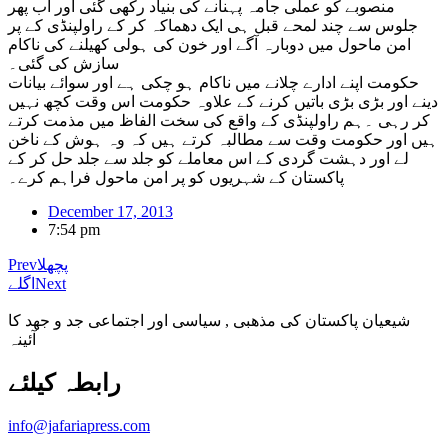
منصوبے کو عملی جامہ پہنانے کی بنیاد رکھی گئی اور اب پھر
جلوس سے چند لمحے قبل ہی ایک دھماکہ کر کے راولپنڈی کے پر
امن ماحول میں دوبارہ آگے اور خون کی ہولی کھیلنے کی ناکام
سازش کی گئی۔
حکومت اپنے ادارے چلانے میں ناکام ہو چکی ہے اور سوائے بیانات
دینے اور بڑی بڑی باتیں کرنے کے علاوہ حکومت اس وقت کچھ نہیں
کر رہی ۔ہم راولپنڈی کے واقع کی سخت الفاظ میں مذمت کرتے
ہیں اور حکومت وقت سے مطالبہ کرتے ہیں کہ وہ ہوش کے ناخن
لے اور دہشت گردی کے اس معاملے کو جلد سے جلد حل کر کے
پاکستان کے شہریوں کو پر امن ماحول فراہم کرے۔
December 17, 2013
7:54 pm
پچھلا
Prev
Next
اگلے
شیعیان پاکستان کی مذهبی , سیاسی اور اجتماعی جد و جهد کا
آئینہ
info@jafariapress.com​