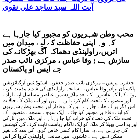
آیت اللہ سید ساجد علی نقوی
محب وطن شہریوں کو مجبور کیا جارہا ہے
کہ وہ اپنی حفاظت کے لیے میدان میں
اتریں،راولپنڈی دھماکہ آگ بھڑکانے کی
سازش ہے ; وفا عباس ، مرکزی نائب صدر
جے ایس او پاکستان
جعفریہ پریس – مرکزی نائب صدر جعفریہ اسٹوڈنٹس آرگنائزیشن
پاکستان برادر وفا عباس نے سانحہ راولپنڈی کی شدید مذمت کرتے
ہوئے کہا کہ عاشورہ کے بعد ملک دشمن عناصر مسلسل اپنے ارادے
اور منصوبے کے تحت کام کرتے آ رہے ہیں اور اب ملک کے حالا ت
اس ڈگر پر لے جائے جارہے ہیں کہ وفادار اور محب وطن شہریوں
کو اپنے دفاع پر مجبور کیا جائے ۔ایک سوچے سمجھے منصوبے کے
تحت ملک کی فضاء کو خراب کیا جا رہا ہے اور ملک میں انارکی
اور بد امنی پھیلا کر ملک کو ایک ناکام ریاست ثابت کرنے کی کوشش
کی جارہی ہے۔یہ سارا کام کسی خاص گروہ کی مدد کے بغیر
ممکن نہیں ہے ۔عاشورہ میں سانحہ راولپنڈی کروا کر اس