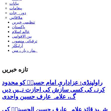
بیانات
پیغامات
دورہ جات
ملاقاتیں
تنظیمی خبریں
پاکستان
عالم اسلام
بین الاقوامی
ترقیاتی منصوبے
آرٹیکلز
ہمارے بارے میں
تازه خبریں
راولپنڈی: عزاداریِ امام حسینؑ کو محدود
کرنے کی کسی سازش کی اجازت نہیں دیں
گے، علامہ عارف حسین واحدی
شہید قائد علامہ عارف حسین الحسینیؒ کی