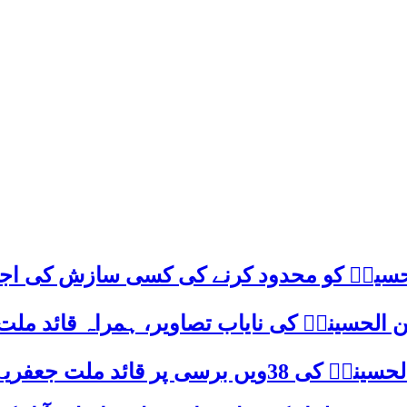
م حسینؑ کو محدود کرنے کی کسی سازش کی اج
 الحسینیؒ کی نایاب تصاویر، ہمراہ قائد ملت
علامہ ساجد علی نقوی کا اہم پیغام