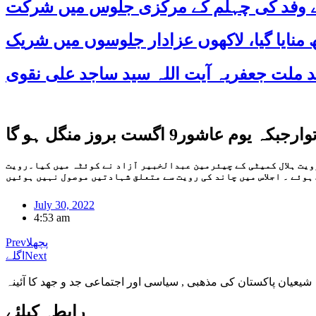
 کے وفد کی چہلم کے مرکزی جلوس میں شرکت
رویت ہلال کمیٹی کے چیئرمین عبدالخبیر آزاد نے کوئٹہ میں کیا۔رویت
July 30, 2022
4:53 am
پچھلا
Prev
Next
اگلے
شیعیان پاکستان کی مذهبی , سیاسی اور اجتماعی جد و جهد کا آئینہ