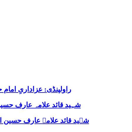
راولپنڈی: عزاداریِ اما
شہید قائد علامہ عارف حسین
شہید قائد علامہ عارف حسین الحسینیؒ کی 38ویں برسی پر قائد ملت جعفریہ پاکستان 