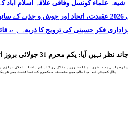
شیعہ علماء کونسل وفاقی علاقہ اسلام آباد
 شریک
م محرم 31 جولائی بروز اتوارجبکہ یوم عاشور9 اگست بروز منگل ہو گا
وارجبکہ یوم عاشور نو اگست بروز منگل ہو گا۔ اس بات کا اعلان مرکزی 
ہلال کمیٹی کے اس اجلاس میں متعلقہ محکموں کے نمائندے بھی شریک ہوئے ۔ اجلاس میں چاند کی رویت سے متعلق شہادتیں موصول نہیں ہوئیں-