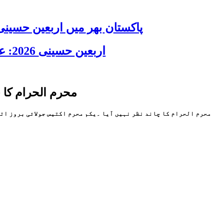
پاکستان بھر میں اربعین حسینی 2026 عقیدت، اتحاد اور جوش و جذبے کے ساتھ منایا گیا، لاکھوں عزادار جلوسوں میں
اربعین حسینی 2026: عزاداری فکر حسینی کی ترویج کا ذریعہ ہے، قائد ملت جعفریہ آیت اللہ سید ساجد علی نقوی
محرم الحرام کا چاند نظر نہیں آیا: یک
محرم الحرام کا چاند نظر نہیں آیا ۔یکم محرم اکتیس جولائی بروز ات