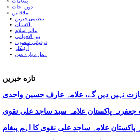
پیغامات
دورہ جات
ملاقاتیں
تنظیمی خبریں
پاکستان
عالم اسلام
بین الاقوامی
ترقیاتی منصوبے
آرٹیکلز
ہمارے بارے میں
تازه خبریں
ازت نہیں دیں گے، علامہ عارف حسین واحدی
 جعفریہ پاکستان علامہ سید ساجد علی نقوی