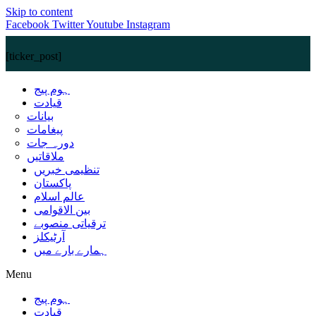
Skip to content
Facebook
Twitter
Youtube
Instagram
[ticker_post]
ہوم پیج
قیادت
بیانات
پیغامات
دورہ جات
ملاقاتیں
تنظیمی خبریں
پاکستان
عالم اسلام
بین الاقوامی
ترقیاتی منصوبے
آرٹیکلز
ہمارے بارے میں
Menu
ہوم پیج
قیادت