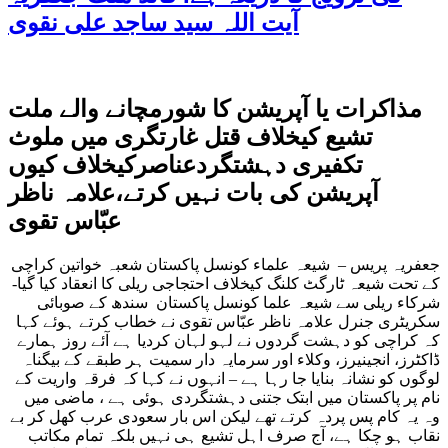
آیت اللہ سید ساجد علی نقوی
مذاکرات یا آپریشن کا شورمچانے والے ملت
تشیع کیخلاف قتل غارتگری میں ملوث
تکفیری دہشتگردعناصرکیخلاف کیوں
آپریشن کی بات نہیں کرتے،علامہ ناظر
عبّاس تقوی
جعفریہ پریس – شیعہ علماء کونسل پاکستان شعبہ خواتین کراچی
کے تحت شیعہ ٹارگٹ کلنگ کیخلاف احتجاجی ریلی کا انعقاد کیا گیا-
شرکاء ریلی سے شیعہ علما کونسل پاکستان سندھ کے صوبائی
سکریٹری جنرل علامہ ناظر عبّاس تقوی نے خطاب کرتے ہوئے کہا
کہ کراچی کو دہشت گردوں نے لہو لہان کردیا ہے آئے روز ہمارے
ڈاکٹرز، انجینیرز، وکلاء اور سرمایہ دار سمیت ہر طبقے کے بیگناہ
لوگوں کو نشانہ بنایا جا رہا ہے – انہوں نے کہا کہ فرقہ واریت کے
نام پر پاکستان میں ابتک جتنی دہشتگردی ہوئی ہے ، ماضی میں
وہ یہ کام پس پردہ کرتے تھے لیکن اس بار سعودی عرب کھل کر بے
نقاب ہو چکا ہے، آج صرف اہل تشیع ہی نہیں بلکہ تمام مکاتب