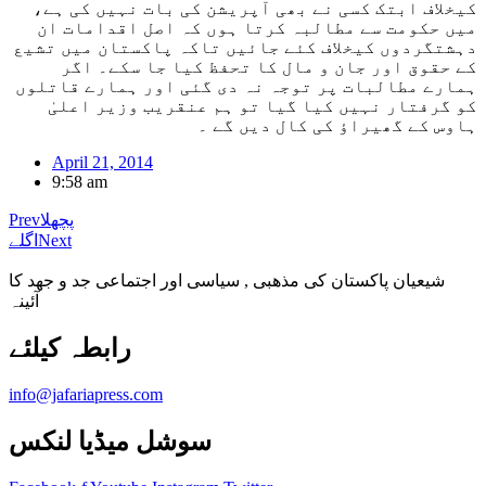
کیخلاف ابتک کسی نے بھی آپریشن کی بات نہیں کی ہے،
میں حکومت سے مطالبہ کرتا ہوں کہ اصل اقدامات ان
دہشتگردوں کیخلاف کئے جائیں تاکہ پاکستان میں تشیع
کے حقوق اور جان و مال کا تحفظ کیا جا سکے۔ اگر
ہمارے مطالبات پر توجہ نہ دی گئی اور ہمارے قاتلوں
کو گرفتار نہیں کیا گیا تو ہم عنقریب وزیر اعلیٰ
ہاوس کے گھیراؤ کی کال دیں گے ۔
April 21, 2014
9:58 am
پچھلا
Prev
Next
اگلے
شیعیان پاکستان کی مذهبی , سیاسی اور اجتماعی جد و جهد کا
آئینہ
info@jafariapress.com​
سوشل میڈیا لنکس