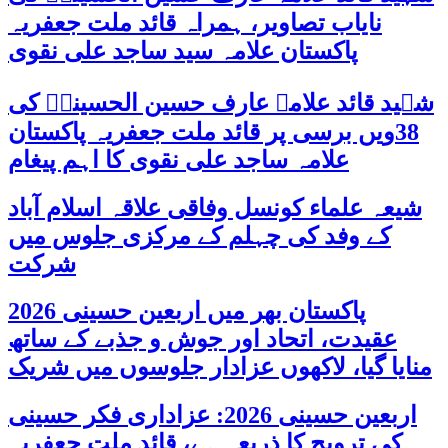
نایاب تصاویر، ہمراہ قائد ملت جعفریہ
پاکستان علامہ سید ساجد علی نقوی
شہید قائد علامہ عارف حسین الحسینیؒ کی
38ویں برسی پر قائد ملت جعفریہ پاکستان
علامہ ساجد علی نقوی کا اہم پیغام
شیعہ علماء کونسل وفاقی علاقہ اسلام آباد
کے وفد کی چہلم کے مرکزی جلوس میں
شرکت
پاکستان بھر میں اربعین حسینی 2026
عقیدت، اتحاد اور جوش و جذبے کے ساتھ
منایا گیا، لاکھوں عزادار جلوسوں میں شریک
اربعین حسینی 2026: عزاداری فکر حسینی
کی ترویج کا ذریعہ ہے، قائد ملت جعفریہ