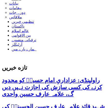
بیانات
پیغامات
دورہ جات
ملاقاتیں
تنظیمی خبریں
پاکستان
عالم اسلام
بین الاقوامی
ترقیاتی منصوبے
آرٹیکلز
ہمارے بارے میں
تازه خبریں
راولپنڈی: عزاداریِ امام حسینؑ کو محدود
کرنے کی کسی سازش کی اجازت نہیں دیں
گے، علامہ عارف حسین واحدی
شہید قائد علامہ عارف حسین الحسینیؒ کی