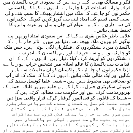
فکر و مسالک بھی یہ کہہ رہے ہیں کہ سعودی عرب پاکستان میں
فرقہ وارانہ فسادات کرانا چاہتا ہے۔ انہوں نے کہا کہ پاکستانی
حکمرانوں کو چاہئیے کہ ملک میں انتشار پھیلانے کا سبب بننے والی
ایسی کسی قسم کی امداد لینے سے گریز کریں کیونکہ حکمرانوں
کی ذمہ داری ہے کہ وہ عوام کی جان و مال اور عزت و آبرو کا
تحفظ یقینی بنائیں۔
علامہ ناظر عبّاس تقوی نے کہا کہ اس سعودی امداد اور پھر اپنے
لوگوں کو بیرون ملک بھیجنے سے دنیا بھر میں یہ تاثر جا رہا ہے کہ
پاکستان میں دہشتگردوں کی فیکٹریاں لگی ہوئی ہیں، جس ملک
کو چاہئیے وہ ہم سے خرید لے اور ہم پاکستان کے اندر سے
دہشتگردوں کو آپریٹ کرنے کیلئے تیار ہیں۔ انہوں نے کہا کہ ان
اقدامات سے پاکستان کا عالم اسلام میں تشخص خراب ہو رہا ہے،
لہٰذا حکمرانوں کو چاہئیے کہ پاکستان کو ان معاملات سے باہر
نکالیں اور ایک مثالی ملک بنائیں۔انہوں نے کہا کہ ملک کے اندر اب
تو صحافی بھی محفوظ نہیں ہیں – شیعہ علما کونسل سندھ کے
صوبائی سکریٹری جنرل نے کہا کہ ہم حامد میر پر قاتلانہ حملہ کے
بھرپورمذمت کرتے ہیں اور حکومت سے مطالبہ کرتے ہیں کہ
شہدا کے قاتلوں کو فی الفور گرفتار کرکے قرار واقعی سزا دیں –
شیعہ علما کونسل پاکستان سندھ کے صوبائی سکریٹری
جنرل علامہ ناظر عبّاس تقوی نے کہا کہ آج پاکستان
میں شور مچایا جا رہا ہے کہ فلاں گروہ سے مذاکرات
ہونے چاہئیے فلاں سے نہیں، لیکن جو پاکستان میں
براہ راست گلی کوچوں کے اندر ملت تشیع کیخلاف قتل و
غارتگری میں جو تکفیری دہشتگرد عناصر ملوث ہیں، ان