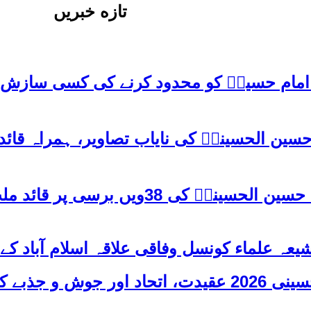
تازه خبریں
ِ امام حسینؑ کو محدود کرنے کی کسی سازش
حسین الحسینیؒ کی نایاب تصاویر، ہمراہ قائ
شہید قائد علامہ عارف حسین الحسین
یعہ علماء کونسل وفاقی علاقہ اسلام آباد 
پاکستان بھر میں اربعین حسینی 2026 عقیدت، اتحاد