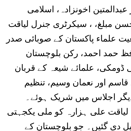
بدالمتین اخونزادہ، اسلامی
سن مبلغ، ، سیکرٹری جنرل لیاقت
ت علماء پاکستان کے صوبائی صدر
فظ حمد احمد، رکن بلوچستان
ی ڈومکی، علمائے شیعہ کے قربان
قاسم اور نعمان وسیم، تنظیم
 دیگر اجلاس میں شریک ہوئے۔
 لیاقت علی ہزارہ کو ملی یکجہتی
یل دی گئیں۔ جو بلوچستان کے