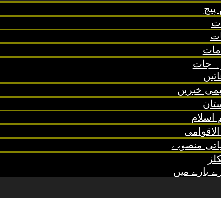
پیج
دت
ات
امات
ہ جات
اتیں
یمی خبریں
تان
 اسلام
الاقوامی
اتی منصوبے
کلز
ے بارے میں