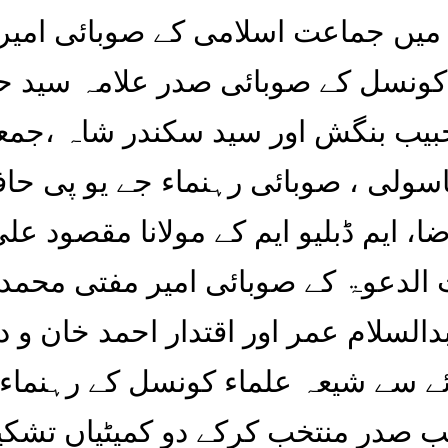
میں جماعت اسلامی کے صوبائی امیر ع
 کونسل کے صوبائی صدر علامہ سید ح
یب بنگش اور سید سکندر شاہ ،جمعی
سولی ، صوبائی رہنماء جے یو پی حا
، ایم ڈبلیو ایم کے مولانا مقصود عل
الدعوۃ کے صوبائی امیر مفتی محمد 
دالسلام عمر اور اقتدار احمد خان و
ئے سے شیعہ علماء کونسل کے رہنماء
ب صدر منتخب کرکے دو کمیٹیاں‌ تشک