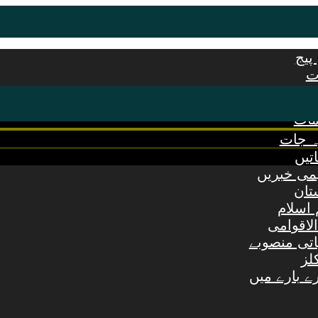
پیج
ت
ات
مات
ہ جات
اتیں
می خبریں
تان
 اسلام
الاقوامی
اتی منصوبے
لز
ے بارے میں