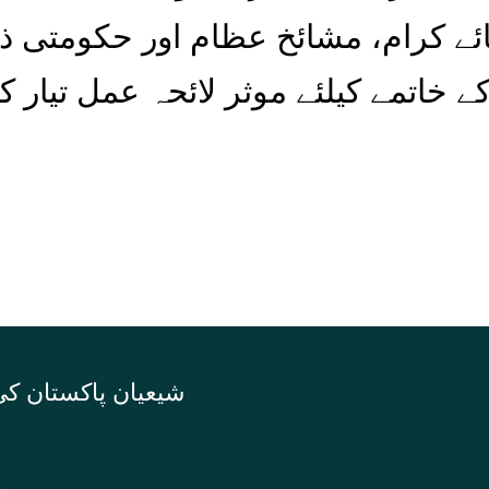
ائے کرام، مشائخ عظام اور حکومتی ذم
 خاتمے کیلئے موثر لائحہ عمل تیار 
شیعیان پاکستان کی 