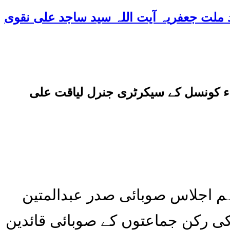
اء کونسل کے سیکرٹری جنرل لیاقت علی
جعفریہ پریس- ملی یکجہتی کونسل صوبہ بلوچستان کا اہم اجلاس صوبائی صدر عبدالمتین
ی رکن جماعتوں کے صوبائی قائدین