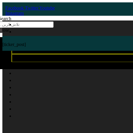
Skip
Facebook
Twitter
Youtube
to
Instagram
content
Search
Close
[ticker_post]