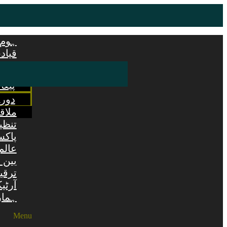
ہوم 
قیاد
بیان
پیغا
دور
ملاق
تنظی
پاکس
عالم
بین 
ترقی
آرٹیک
ہمار
Menu