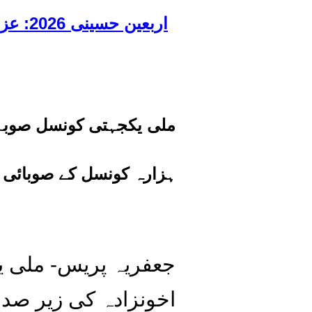
اربعین حسینی 2026: عزاداری فکر حسینی کی ترویج کا ذریعہ ہے، قائد ملت جعفریہ آیت اللہ سید ساجد علی نقوی
ملی یکجہتی کونسل صوبہ ب
ہزارہ کونسل کے صوبائی 
اخونزادہ کی زیر صد