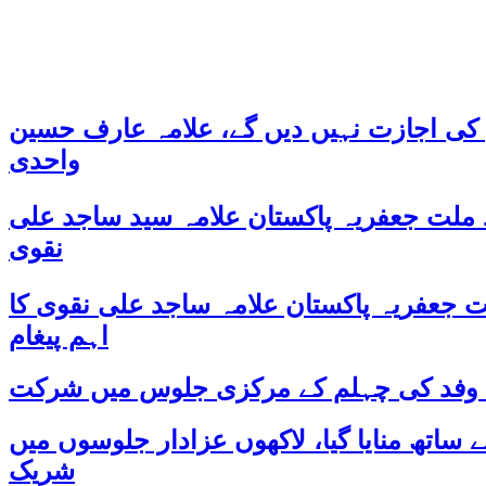
 کی اجازت نہیں دیں گے، علامہ عارف حسین
واحدی
د ملت جعفریہ پاکستان علامہ سید ساجد علی
نقوی
یؒ کی 38ویں برسی پر قائد ملت جعفریہ پاکستان علامہ ساجد علی نقوی کا
اہم پیغام
کے وفد کی چہلم کے مرکزی جلوس میں شرکت
 اور جوش و جذبے کے ساتھ منایا گیا، لاکھوں عزادار جلوسوں میں
شریک