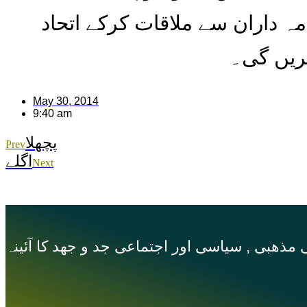
ہ داران سے ملاقات کرکے اتحاد
کریں گی۔
May 30, 2014
9:40 am
پچھلا
Prev
اگلے
Next
مذهبی , سیاسی اور اجتماعی جد و جهد کا آئینہ