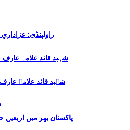
راولپنڈی: عزاداری
شہید قائد علامہ عارف 
ش