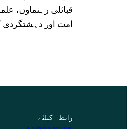
قبائلی رہنماوں، علم
امت اور دہشتگردی کے
info@jafariapress.com​