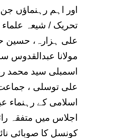
اور اہم رہنماؤں جن 
تحریک / شیعہ علماء
علی ہزارہ، حسین حب
مولانا عبدالقدوس سا
اسمبلی سید محمد رضا
علی توسلی ، جماعت 
اسلامی کے رہنماء عب
اجلاس میں متفقہ را
کونسل کا صوبائی نائ