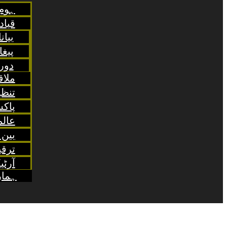
ہوم 
قیا
بیان
پیغ
دور
ملاق
تنظ
پاکس
عالم
بین 
ترقی
آرٹی
ہمار