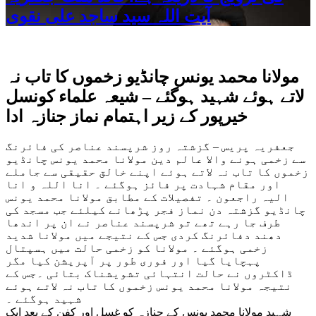
آیت اللہ سید ساجد علی نقوی
مولانا محمد یونس چانڈیو زخموں کا تاب نہ
لاتے ہوئے شہید ہوگئے – شیعہ علماء کونسل
خیرپور کے زیر اہتمام نماز جنازہ ادا
جعفریہ پریس – گزشتہ روز شرپسند عناصر کی فائرنگ
سے زخمی ہونے والا عالم دین مولانا محمد یونس چانڈیو
زخموں کا تاب نہ لاتے ہوئے اپنے خالق حقیقی سے جاملے
اور مقام شہادت پر فائز ہوگئے ۔ انا اللہ و انا
الیہ راجعون ۔ تفصیلات کے مطابق مولانا محمد یونس
چانڈیو گزشتہ دن نماز فجر پڑھانے کیلئے جب مسجد کی
طرف جا رہے تھے تو شرپسند عناصر نے ان پر اندھا
دھند دفائرنگ کردی جس کے نتیجے میں مولانا شدید
زخمی ہوگئے ۔ مولانا کو زخمی حالت میں ہسپتال
پہچایا گیا اور فوری طور پر آپریشن کیا مگر
ڈاکٹروں نے حالت انتہائی تشویشناک بتائی ۔جس کے
نتیجہ مولانا محمد یونس زخموں کا تاب نہ لاتے ہوئے
شہید ہوگئے ۔
شہید مولانا محمد یونس کے جنازہ کو غسل اور کفن کے بعد ایک