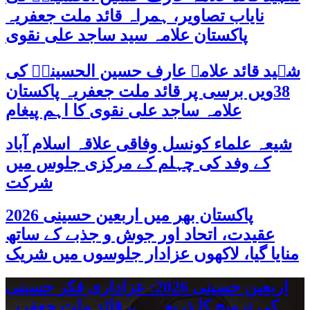
نایاب تصاویر، ہمراہ قائد ملت جعفریہ
پاکستان علامہ سید ساجد علی نقوی
شہید قائد علامہ عارف حسین الحسینیؒ کی
38ویں برسی پر قائد ملت جعفریہ پاکستان
علامہ ساجد علی نقوی کا اہم پیغام
شیعہ علماء کونسل وفاقی علاقہ اسلام آباد
کے وفد کی چہلم کے مرکزی جلوس میں
شرکت
پاکستان بھر میں اربعین حسینی 2026
عقیدت، اتحاد اور جوش و جذبے کے ساتھ
منایا گیا، لاکھوں عزادار جلوسوں میں شریک
اربعین حسینی 2026: عزاداری فکر حسینی
کی ترویج کا ذریعہ ہے، قائد ملت جعفریہ