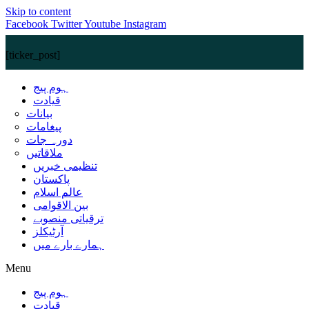
Skip to content
Facebook
Twitter
Youtube
Instagram
[ticker_post]
ہوم پیج
قیادت
بیانات
پیغامات
دورہ جات
ملاقاتیں
تنظیمی خبریں
پاکستان
عالم اسلام
بین الاقوامی
ترقیاتی منصوبے
آرٹیکلز
ہمارے بارے میں
Menu
ہوم پیج
قیادت