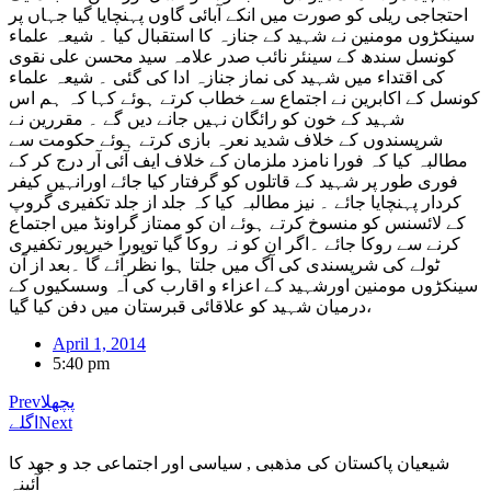
احتجاجی ریلی کو صورت میں انکے آبائی گاوں پہنچایا گیا جہاں پر
سینکڑوں مومنین نے شہید کے جنازہ کا استقبال کیا ۔ شیعہ علماء
کونسل سندھ کے سینئر نائب صدر علامہ سید محسن علی نقوی
کی اقتداء میں شہید کی نماز جنازہ ادا کی گئی ۔ شیعہ علماء
کونسل کے اکابرین نے اجتماع سے خطاب کرتے ہوئے کہا کہ ہم اس
شہید کے خون کو رائگان نہیں جانے دیں گے ۔ مقررین نے
شرپسندوں کے خلاف شدید نعرہ بازی کرتے ہوئے حکومت سے
مطالبہ کیا کہ فورا نامزد ملزمان کے خلاف ایف آئی آر درج کر کے
فوری طور پر شہید کے قاتلوں کو گرفتار کیا جائے اورانہیں کیفر
کردار پہنچایا جائے ۔ نیز مطالبہ کیا کہ جلد از جلد تکفیری گروپ
کے لائسنس کو منسوخ کرتے ہوئے ان کو ممتاز گراونڈ میں اجتماع
کرنے سے روکا جائے ۔اگر ان کو نہ روکا گیا توپورا خیرپور تکفیری
ٹولے کی شرپسندی کی آگ میں جلتا ہوا نظر آئے گا ۔بعد از آن
سینکڑوں مومنین اورشہید کے اعزاء و اقارب کی آہ وسسکیوں کے
درمیان شہید کو علاقائی قبرستان میں دفن کیا گیا،
April 1, 2014
5:40 pm
پچھلا
Prev
Next
اگلے
شیعیان پاکستان کی مذهبی , سیاسی اور اجتماعی جد و جهد کا
آئینہ