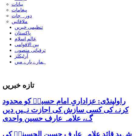
بیانات
پیغامات
دورہ جات
ملاقاتیں
تنظیمی خبریں
پاکستان
عالم اسلام
بین الاقوامی
ترقیاتی منصوبے
آرٹیکلز
ہمارے بارے میں
تازه خبریں
راولپنڈی: عزاداریِ امام حسینؑ کو محدود
کرنے کی کسی سازش کی اجازت نہیں دیں
گے، علامہ عارف حسین واحدی
شہید قائد علامہ عارف حسین الحسینیؒ کی