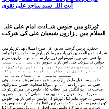
آیت اللہ سید ساجد علی نقوی
ٹورنٹو میں جلوس شہادت امام علی علیہ
السلام میں ہزاروں شیعیان علی کی شرکت
جعفریہ پریس گزشتہ سالوں کی طرح امسال بھی ٹورنٹو میں
شہادت امیرالمومنین کی یاد میں ملیکن پارک سے جلوس عزا برامد
ہوا جس میں پورے ٹورنٹو اور دور دراز سے آئے ہوے ہزاروں مردو
خواتین نے شرکت کی ، اس بار یہ جلوس 20 رمضان بروز جمعہ
کو سہ پہر میں برامد ہوا اور اپنے مقررہ راستوں سے
ہوتا ہوا قبل از افطار و نماز مغرب امام بارگاہ
حسینیہ پاسمور پر اختتام پذیر ہوا –
جلوس سے قبل ملیکن پارک میں 4 بجے مجلس عزا منعقد ہوئی
جس سے نیو یارک سے آئے ہوے مولانا سخاوت حسین سندرالوی
صاحب نے اردو انگلش میں خطاب کیا ، جلوس عزا میں ٹورنٹو کے
معروف نوحہ خواں راستے بھر نوحہ خوانی کرتے رہے جس پر
مومنین نے خوب ماتم کیا ، ٹورنٹو کی پولیس نے اس بار بھی جلوس
کو راستوں سے گزارنے کے لیے بہترین انتظامات کیے تھے ، جلوس کے
اختتام پر تمام شرکاء جلوس میں افطاری وتبروک تقسیم کیا گیا