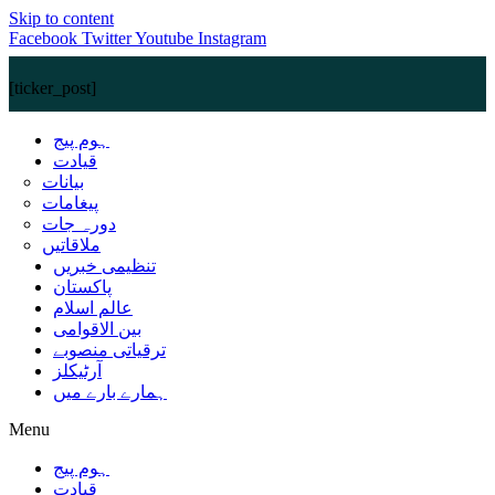
Skip to content
Facebook
Twitter
Youtube
Instagram
[ticker_post]
ہوم پیج
قیادت
بیانات
پیغامات
دورہ جات
ملاقاتیں
تنظیمی خبریں
پاکستان
عالم اسلام
بین الاقوامی
ترقیاتی منصوبے
آرٹیکلز
ہمارے بارے میں
Menu
ہوم پیج
قیادت