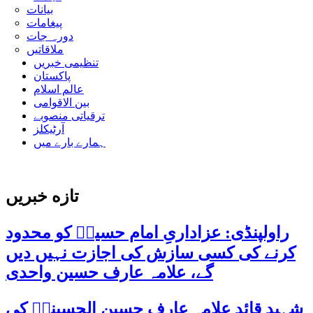
بیانات
پیغامات
دورہ جات
ملاقاتیں
تنظیمی خبریں
پاکستان
عالم اسلام
بین الاقوامی
ترقیاتی منصوبے
آرٹیکلز
ہمارے بارے میں
تازه خبریں
راولپنڈی: عزاداریِ امام حسینؑ کو محدود
کرنے کی کسی سازش کی اجازت نہیں دیں
گے، علامہ عارف حسین واحدی
شہید قائد علامہ عارف حسین الحسینیؒ کی