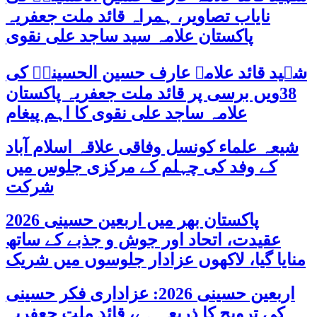
نایاب تصاویر، ہمراہ قائد ملت جعفریہ
پاکستان علامہ سید ساجد علی نقوی
شہید قائد علامہ عارف حسین الحسینیؒ کی
38ویں برسی پر قائد ملت جعفریہ پاکستان
علامہ ساجد علی نقوی کا اہم پیغام
شیعہ علماء کونسل وفاقی علاقہ اسلام آباد
کے وفد کی چہلم کے مرکزی جلوس میں
شرکت
پاکستان بھر میں اربعین حسینی 2026
عقیدت، اتحاد اور جوش و جذبے کے ساتھ
منایا گیا، لاکھوں عزادار جلوسوں میں شریک
اربعین حسینی 2026: عزاداری فکر حسینی
کی ترویج کا ذریعہ ہے، قائد ملت جعفریہ