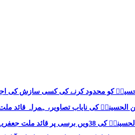
م حسینؑ کو محدود کرنے کی کسی سازش کی اج
 الحسینیؒ کی نایاب تصاویر، ہمراہ قائد ملت
علامہ ساجد علی نقوی کا اہم پیغام