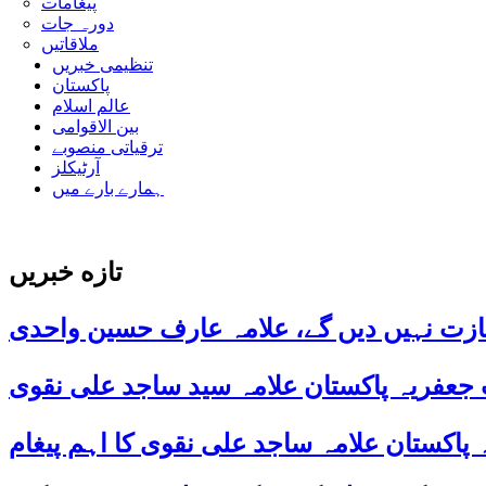
پیغامات
دورہ جات
ملاقاتیں
تنظیمی خبریں
پاکستان
عالم اسلام
بین الاقوامی
ترقیاتی منصوبے
آرٹیکلز
ہمارے بارے میں
تازه خبریں
ازت نہیں دیں گے، علامہ عارف حسین واحدی
 جعفریہ پاکستان علامہ سید ساجد علی نقوی