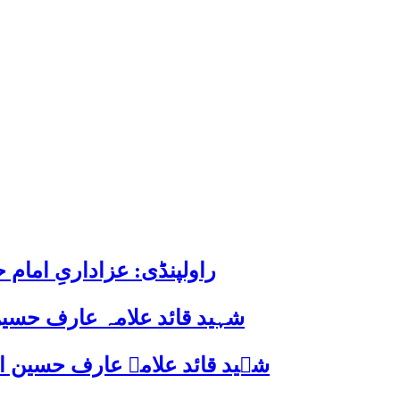
راولپنڈی: عزاداریِ اما
شہید قائد علامہ عارف حسین
شہید قائد علامہ عارف حسین الحسینیؒ کی 38ویں برسی پر قائد ملت جعفریہ پاکستان 