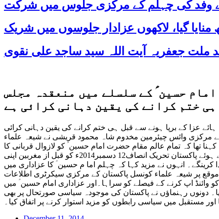
 کے وفد کی چہلم کے مرکزی جلوس میں شرکت
مام حسین ؑ کے سلسلے میں منعقدہ مجلس
 ہی ختم کرانے کی یقین دہانی کرائی ہے
ئے عزا کے برپا ہونے سے قبل ہی ختم کرانے کی یقین دہانی کرائی
ف کے مرکزی وائس چیئرمین مخدوم شاہ محمود قریشی نے شیعہ علماء
 تھا کہ تمام عالم مقام حضرت امام حسین ؑ کو لازوال قربانی کا
احترام ہر زی شعور مسلمان کے ایمان کا حصہ ہے۔ لہذا اس ضمن میں ہمیں عزاداری کے تمام مجالس وجلوس ہائے عزاء کا احترام کرتے ہوئے پاکستان تحریک انصاف12 دسمبر2014ء کو قبل از مغربین اپنی
 کرینگے۔ انہوں نے مزید کہا کہ چہلم اما م حسین ؑ کا عزاداری میں
 موقع پر شیعہ علماء کونسل پاکستان کے مرکزی سیکرٹری اطلاعات
 وائنڈ اپ کرنے کے فیصلے کو سراہا۔اور عزاداری امام حسین ؑ میں
ا۔ دونوں رہنماؤں نے پاکستان کی موجودہ سیاسی صورتحال پر بھی
December 11, 2014