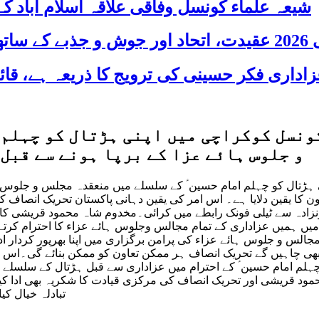
شیعہ علماء کونسل وفاقی علاقہ اسلام آباد
 شریک
نسل کوکراچی میں اپنی ہڑتال کو چہلم ا
و جلوس ہائے عزا کے برپا ہونے سے قبل
ہڑتال کو چہلم امام حسین ؑ کے سلسلے میں منعقدہ مجلس و جلوس ہا
اون کا یقین دلایا ہے۔ اس امر کی یقین دہانی پاکستان تحریک انصا
دہ سے ٹیلی فونک رابطے میں کرائی۔مخدوم شاہ محمود قریشی کا کہنا
الس و جلوس ہائے عزاء کی پرامن برگزاری میں اپنا بھرپور کردار ادا
ن بھی چاہیں گے تحریک انصاف ہر ممکن تعاون کو ممکن بنائے گی۔اس
لم امام حسین ؑ کے احترام میں عزاداری سے قبل ہڑتال کے سلسلے کو
مود قریشی اور تحریک انصاف کی مرکزی قیادت کا شکریہ بھی ادا کی
تبادلہ خیال کیا اور مستقبل میں سیاسی رابطوں کو مزید استوار کرنے پر اتفاق کیا۔