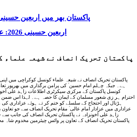
پاکستان بھر میں اربعین حسینی 2026 عقیدت، اتحاد اور جوش و جذبے کے ساتھ منایا گیا، لاکھوں عزادار جلوسوں میں
اربعین حسینی 2026: عزاداری فکر حسینی کی ترویج کا ذریعہ ہے، قائد ملت جعفریہ آیت اللہ سید ساجد علی نقوی
پاکستان تحریک انصاف نے شیعہ علماء کو
پاکستان تحریک انصاف نے شیعہ علماء کونسل کوکراچی میں اپنی 
ہے۔ جبکہ چہلم امام حسین ؑ کی پرامن برگذاری میں بھرپور تع
کونسل پاکستان کے مرکزی سیکرٹری اطلاعات زاہد علی آخونزا
ہڑتال اور احتجاج کے سلسلے کو ختم کر تے ہوئے عزاداری کی مج
عزاداری میں عزادار امام عالی ؑ مقام تحریک انصاف سے جو تعاو
زاہد علی آخونزادہ نے پاکستان تحریک انصاف کی جانب سے چہ
پاکستان تحریک انصاف کے تعاون پر وائس چیئرمین مخدوم شاہ مح