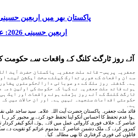
پاکستان بھر میں اربعین حسینی 2026 عقیدت، اتحاد اور جوش و جذبے کے ساتھ منایا گیا، لاکھوں عزادار جلوسوں میں
اربعین حسینی 2026: عزاداری فکر حسینی کی ترویج کا ذریعہ ہے، قائد ملت جعفریہ آیت اللہ سید ساجد علی نقوی
آئے روز ٹارگٹ کلنگ کے واقعات سے حکومت کا 
جعفریہ پریس – قائد ملت جعفریہ پاکستان حضرت آیت اللہ
سے ان واقعات کے فوری تدارک کیلئے سخت ایکشن لینے اور
ہے۔ گذشتہ روز ملک کے دو صوبائی دارالحکومتوں پشاور 
ہوئے قائد ملت جعفریہ نے کہا کہ حکومت کی اولین ذمہ دا
ٹارگٹ کلنگ کے آئے روز بڑھتے ہوئے واقعات اور ایک ہی 
حکومتی اقدامات سنجیدہ نہیں ہے۔ اور ان حالات میں کہ 
ہے۔
قائد ملت جعفریہ پاکستان حضرت آیت اللہ علامہ سید ساجد علی نقوی
ہوا عدم تحفظ کا احساس اُنکو اپنا تحفظ خود کرنے پر مجبور کر رہ
عناصر کے خلاف فوری کاروائی عمل میں لاتے ہوئے اُنکو کیفر کردار 
کمزور کرنے کے ملک دشمن عناصر کے مذموم عزائم کو تقویت دے سکتا
قاتلوں کی فوری گرفتاری کا بھی مطالبہ کیا۔