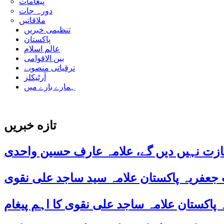
پیغامات
دورہ جات
ملاقاتیں
تنظیمی خبریں
پاکستان
عالم اسلام
بین الاقوامی
ترقیاتی منصوبے
آرٹیکلز
ہمارے بارے میں
تازه خبریں
ازت نہیں دیں گے، علامہ عارف حسین واحدی
 جعفریہ پاکستان علامہ سید ساجد علی نقوی