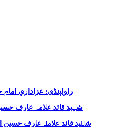
راولپنڈی: عزاداریِ اما
شہید قائد علامہ عارف حسین
شہید قائد علامہ عارف حسین الحسینیؒ کی 38ویں برسی پر قائد ملت جعفریہ پاکستان 