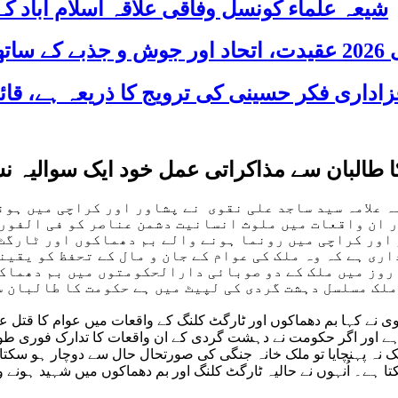
شیعہ علماء کونسل وفاقی علاقہ اسلام آباد
 شریک
طالبان سے مذاکراتی عمل خود ایک سوالیہ نشان
 علامہ سید ساجد علی نقوی نے پشاور اور کراچی میں ہون
 ان واقعات میں ملوث انسانیت دشمن عناصر کو فی الفور 
اور کراچی میں رونما ہونے والے بم دھماکوں اور ٹارگٹ 
ری ہے کہ وہ ملک کی عوام کے جان و مال کے تحفظ کو یقین
روز میں ملک کے دو صوبائی دارالحکومتوں میں بم دھماکے
ملک مسلسل دہشت گردی کی لپیٹ میں ہے حکومت کا طالبان 
 نے کہا بم دھماکوں اور ٹارگٹ کلنگ کے واقعات میں عوام کا قتل عا
ا ہے اور اگر حکومت نے دہشت گردی کے ان واقعات کا تدارک فوری طور
تک نہ پہنچایا تو ملک خانہ جنگی کی صورتحال حال سے دوچار ہو سکتا
 ہے۔ اُنہوں نے حالیہ ٹارگٹ کلنگ اور بم دھماکوں میں شہید ہونے 