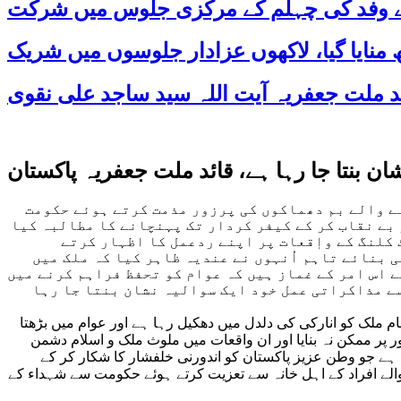
 کے وفد کی چہلم کے مرکزی جلوس میں شرکت
 بنتا جا رہا ہے، قائد ملت جعفریہ پاکستان
ے والے بم دھماکوں کی پرزور مذمت کرتے ہوئے حکومت
بے نقاب کر کے کیفر کردار تک پہنچانے کا مطالبہ کیا
کلنگ کے واٖقعات پر اپنے ردعمل کا اظہار کرتے
ی بنائے تاہم اُنہوں نے عندیہ ظاہر کیا کہ ملک میں
 اس امر کے غماز ہیں کہ عوام کو تحفظ فراہم کرنے میں
سے مذاکراتی عمل خود ایک سوالیہ نشان بنتا جا رہا
م ملک کو انارکی کی دلدل میں دھکیل رہا ہے اور عوام میں بڑھتا
 پر ممکن نہ بنایا اور ان واقعات میں ملوث ملک و اسلام دشمن
 ہے جو وطن عزیز پاکستان کو اندورنی خلفشار کا شکار کر کے
والے افراد کے اہل خانہ سے تعزیت کرتے ہوئے حکومت سے شہداء کے