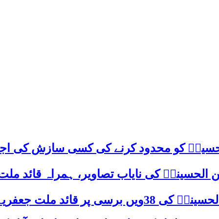
م حسینؑ کو محدود کرنے کی کسی سازش کی اج
 الحسینیؒ کی نایاب تصاویر، ہمراہ قائد ملت
علامہ ساجد علی نقوی کا اہم پیغام