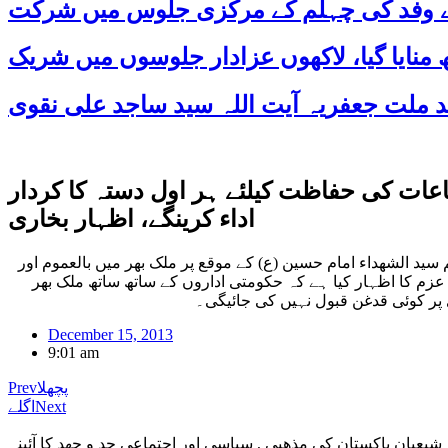
 کے وفد کی چہلم کے مرکزی جلوس میں شرکت
عات کی حفاظت کیلئے ہر اول دستہ کا کردار
اداء کرینگے، اظہار بخاری
سید الشھداء امام حسین (ع) کے موقع پر ملک بھر میں بالعموم اور
زم کا اظہار کیا ہے کہ حکومتی اداروں کے ساتھ ساتھ ملک بھر
 پر کوئی قدغن قبول نہیں کی جائیگی۔
December 15, 2013
9:01 am
پچھلا
Prev
Next
اگلے
شیعیان پاکستان کی مذهبی , سیاسی اور اجتماعی جد و جهد کا آئینہ