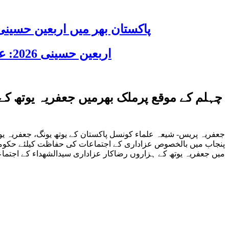
پاکستان بھر میں اربعین حسینی 2026 عقیدت، اتحاد اور جوش و جذبے کے ساتھ منایا گیا، لاکھوں عزادار جلوسوں میں
اربعین حسینی 2026: عزاداری فکر حسینی کی ترویج کا ذریعہ ہے، قائد ملت جعفریہ آیت اللہ سید ساجد علی نقوی
چہلم کے موقع پرملک بھرمیں جعفریہ یوتھ کے
جعفریہ پریس- شیعہ علماء کونسل پاکستان کے یوتھ یونگ، جعفریہ یوتھ
پنجاب میں بالخصوص عزاداری کے اجتماعات کی حفاظت کیلئے حکومتی 
میں جعفریہ یوتھ کے ہزاروں رضاکار عزاداری سیدالشھداء کے اجتماع