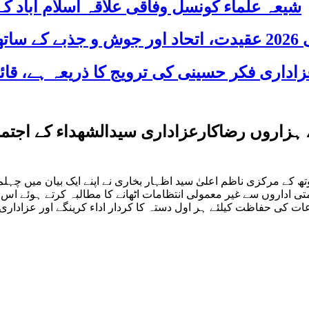
شیعہ علماء کونسل وفاقی علاقہ اسلام آباد
 شریک
 ہزاروں رضاکارعزاداری سیدالشھداء کے اجتما
 کے مرکزی ناظم اعلیٰ سید اظہار بخاری نے اپنے ایک بیان میں چہلم 
اداروں سے غیر معمولی انتظامات اٹھانے کا مطالبہ کرتے ہوئے اس ع
ات کی حفاظت کیلئے ہر اول دستہ کا کردار اداء کرینگے اور عزاداری