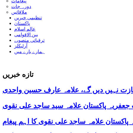
پیغامات
دورہ جات
ملاقاتیں
تنظیمی خبریں
پاکستان
عالم اسلام
بین الاقوامی
ترقیاتی منصوبے
آرٹیکلز
ہمارے بارے میں
تازه خبریں
ازت نہیں دیں گے، علامہ عارف حسین واحدی
 جعفریہ پاکستان علامہ سید ساجد علی نقوی