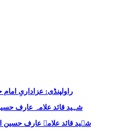
راولپنڈی: عزاداریِ اما
شہید قائد علامہ عارف حسین
شہید قائد علامہ عارف حسین الحسینیؒ کی 38ویں برسی پر قائد ملت جعفریہ پاکستان 