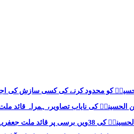
م حسینؑ کو محدود کرنے کی کسی سازش کی اج
 الحسینیؒ کی نایاب تصاویر، ہمراہ قائد ملت
علامہ ساجد علی نقوی کا اہم پیغام