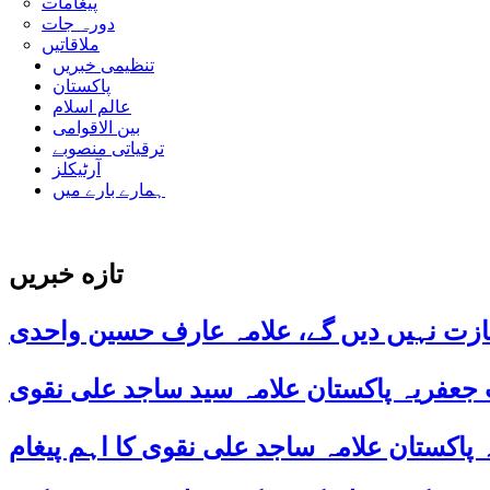
پیغامات
دورہ جات
ملاقاتیں
تنظیمی خبریں
پاکستان
عالم اسلام
بین الاقوامی
ترقیاتی منصوبے
آرٹیکلز
ہمارے بارے میں
تازه خبریں
ازت نہیں دیں گے، علامہ عارف حسین واحدی
 جعفریہ پاکستان علامہ سید ساجد علی نقوی