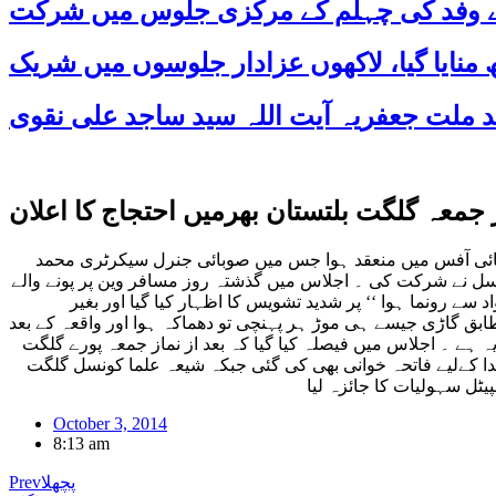
 کے وفد کی چہلم کے مرکزی جلوس میں شرکت
معہ گلگت بلتستان بھرمیں احتجاج کا اعلان
ئی آفس میں منعقد ہوا جس میں صوبائی جنرل سیکرٹری محمد
نسل نے شرکت کی ۔ اجلاس میں گذشتہ روز مسافر وین پر پونے والے
اد سے
رونما ہوا ‘‘ پر شدید تشویس کا اظہار کیا گیا اور بغیر
ق گاڑی جیسے ہی موڑ ہر پہنچی تو دھماکہ ہوا اور واقعہ کے بعد
 ہے ۔ اجلاس میں فیصلہ کیا گیا کہ بعد از نماز جمعہ پورے گلگت
 کےلیے فاتحہ خوانی بھی کی گئی جبک
ہ شیعہ علما کونسل
گلگت
یٹل س
ہ
ولیات کا جائز
ہ
October 3, 2014
8:13 am
پچھلا
Prev