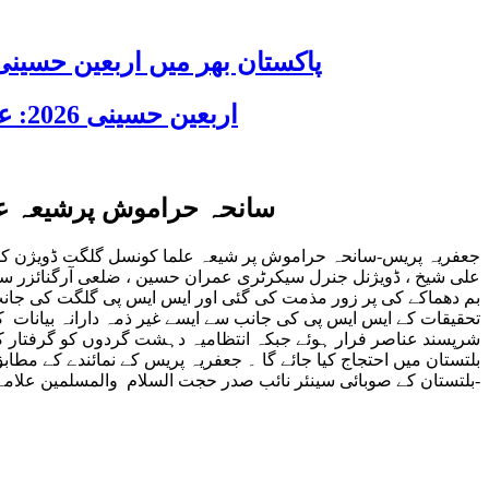
پاکستان بھر میں اربعین حسینی 2026 عقیدت، اتحاد اور جوش و جذبے کے ساتھ منایا گیا، لاکھوں عزادار جلوسوں میں
اربعین حسینی 2026: عزاداری فکر حسینی کی ترویج کا ذریعہ ہے، قائد ملت جعفریہ آیت اللہ سید ساجد علی نقوی
سانحہ حراموش پرشیعہ علم
جعفریہ پریس-سانحہ حراموش پر شیعہ علما کونسل گلگت ڈویژن کا
علی شیخ ، ڈویژنل جنرل سیکرٹری عمران حسین ، ضلعی آرگنائزر سی
بم دھماکے کی پر زور مذمت کی گئی اور ایس ایس پی گلگت کی جا
تحقیقات کے ایس ایس پی کی جانب سے ایسے
غیر ذمہ دارانہ
بیانات ک
شرپسند عناصر فرار ہوئے جبکہ انتظامیہ دہشت گردوں کو گرفتار کرنے
بلتستان میں احتجاج کیا جائے گا ۔ جعفریہ پریس
کے
نمائند
ے
کے مطاب
لیا-
بلتستان کے
صوبائی سینئر نائب صدر حجت السلام والمسلمین علامہ