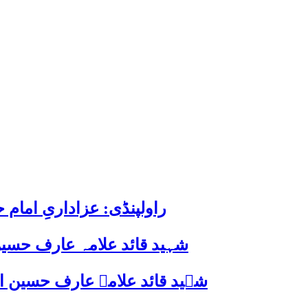
راولپنڈی: عزاداریِ اما
شہید قائد علامہ عارف حسین
شہید قائد علامہ عارف حسین الحسینیؒ کی 38ویں برسی پر قائد ملت جعفریہ پاکستان 