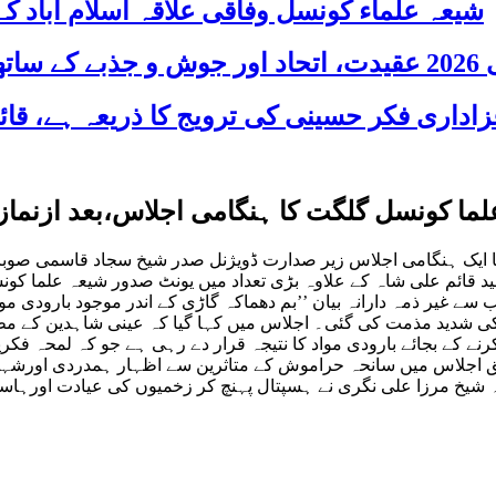
شیعہ علماء کونسل وفاقی علاقہ اسلام آباد
 شریک
ا کونسل گلگت کا ہنگامی اجلاس،بعد ازنماز ج
 ایک ہنگامی اجلاس زیر صدارت ڈویژنل صدر شیخ سجاد قاسمی صوبا
د قائم علی شاہ کے علاوہ بڑی تعداد میں یونٹ صدور شیعہ علما کو
نب سے
غیر ذمہ دارانہ
بیان
’’
بم دھماک
ہ
گاڑی کے ان
در موجود بارودی مو
ی شدید مذمت کی گئی۔ اجلاس میں کہا گیا کہ عینی شاہدین کے مطاب
 کے بجائے بارودی مواد کا نتیجہ قرار دے رہی ہے جو کہ لمحہ فکریہ
ق
اجلاس میں سانحہ حراموش کے متاثرین س
ے
ا
ظ
ہ
ار
ہ
مدردی اور
شہدا
 شیخ مرزا علی نگری ن
ے
ہسپتال پ
ہ
نچ کر زخمیوں کی عیادت اور
ہاسپ