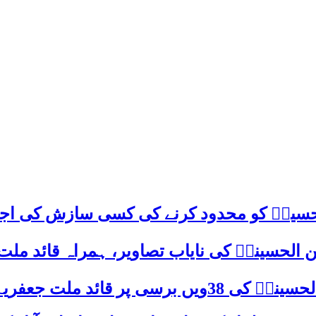
م حسینؑ کو محدود کرنے کی کسی سازش کی اج
 الحسینیؒ کی نایاب تصاویر، ہمراہ قائد ملت
علامہ ساجد علی نقوی کا اہم پیغام