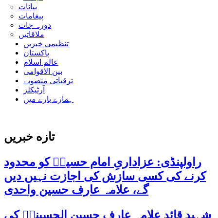
بیانات
پیغامات
دورہ جات
ملاقاتیں
تنظیمی خبریں
پاکستان
عالم اسلام
بین الاقوامی
ترقیاتی منصوبے
آرٹیکلز
ہمارے بارے میں
تازه خبریں
راولپنڈی: عزاداریِ امام حسینؑ کو محدود
کرنے کی کسی سازش کی اجازت نہیں دیں
گے، علامہ عارف حسین واحدی
شہید قائد علامہ عارف حسین الحسینیؒ کی