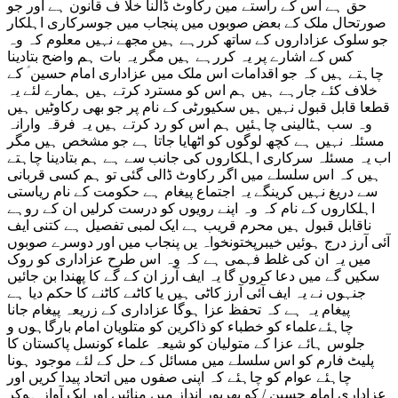
حق ہے اس کے راستے مین رکاوٹ ڈالنا خلا ف قانون ہے اور جو
صورتحال ملک کے بعض صوبوں میں پنجاب میں جوسرکاری اہلکار
جو سلوک عزاداروں کے ساتھ کررہے ہیں مجھے نہیں معلوم کہ وہ
کس کے اشارے پر یہ کررہے ہیں مگر یہ بات ہم واضح بتادینا
چاہتے ہیں کہ جو اقدامات اس ملک میں عزاداری امام حسین ؑ کے
خلاف کئے جارہے ہیں ہم اس کو مسترد کرتے ہیں ہمارے لئے یہ
قطعا قابل قبول نہیں ہیں سکیورٹی کے نام پر جو بھی رکاوٹیں ہیں
وہ سب ہٹالینی چاہئیں ہم اس کو رد کرتے ہیں یہ فرقہ وارانہ
مسئلہ نہیں ہے کچھ لوگوں کو اٹھایا جاتا ہے جو مشخص ہیں مگر
اب یہ مسئلہ سرکاری اہلکاروں کی جانب سے ہے ہم بتادینا چاہتے
ہیں کہ اس سلسلے میں اگر رکاوٹ ڈالی گئی تو ہم کسی قربانی
سے دریغ نہیں کرینگے یہ اجتماع پیغام ہے حکومت کے نام ریاستی
اہلکاروں کے نام کہ وہ اپنے رویوں کو درست کرلیں ان کے روہے
ناقابل قبول ہیں محرم قریب ہے ایک لمبی تفصیل ہے کتنی ایف
آئی آرز درج ہوئیں خیبرپختونخواہ یں پنجاب میں اور دوسرے صوبوں
میں یہ ان کی غلط فہمی ہے کہ وہ اس طرح عزاداری کو روک
سکیں گے میں دعا کروں گا یہ ایف آرز ان کے گے کا پھندا بن جائیں
جنہوں نے یہ ایف آئی آرز کاٹی ہیں یا کاٹںے کاٹنے کا حکم دیا ہے
پیغام یہ ہے کہ تحفظ عزا ہوگا عزاداری کے زریعہ پیغام جانا
چاہئےعلماء کو خطباء کو ذاکرین کو متلویان امام بارگاہوں و
جلوس ہائے عزا کے متولیان کو شیعہ علماء کونسل پاکستان کا
پلیٹ فارم کو اس سلسلے میں مسائل کے حل کے لئے موجود ہونا
چاہئے عوام کو چاہئے کہ اپنی صفوں میں اتحاد پیدا کریں اور
عزاداری امام حسین / کو بھرپور انداز میں منائیں اور ایک آواز ہوکر