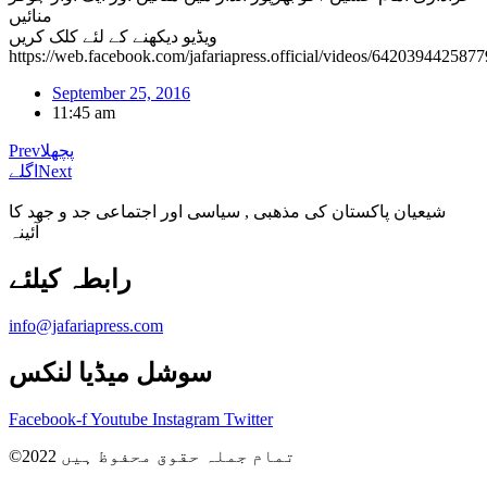
منائیں
ویڈیو دیکھنے کے لئے کلک کریں
https://web.facebook.com/jafariapress.official/videos/6420394425877
September 25, 2016
11:45 am
پچھلا
Prev
Next
اگلے
شیعیان پاکستان کی مذهبی , سیاسی اور اجتماعی جد و جهد کا
آئینہ
info@jafariapress.com​
سوشل میڈیا لنکس
Facebook-f
Youtube
Instagram
Twitter
©2022 تمام جملہ حقوق محفوظ ہیں