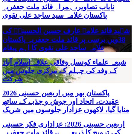
نایاب تصاویر، ہمراہ قائد ملت جعفریہ
پاکستان علامہ سید ساجد علی نقوی
شہید قائد علامہ عارف حسین الحسینیؒ کی
38ویں برسی پر قائد ملت جعفریہ پاکستان
علامہ ساجد علی نقوی کا اہم پیغام
شیعہ علماء کونسل وفاقی علاقہ اسلام آباد
کے وفد کی چہلم کے مرکزی جلوس میں
شرکت
پاکستان بھر میں اربعین حسینی 2026
عقیدت، اتحاد اور جوش و جذبے کے ساتھ
منایا گیا، لاکھوں عزادار جلوسوں میں شریک
اربعین حسینی 2026: عزاداری فکر حسینی
کی ترویج کا ذریعہ ہے، قائد ملت جعفریہ