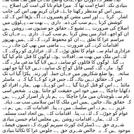
بنیادی نکتہ اصاح امت تھا کہ میرا قیام نانا کی امت کی اصلاح ہے
ہمیں اس کو مدںظر رکھنا چاہئے قرآن کریم بھی اس کی جانب
اشارہ کرتا ہے اور اسی مشن کو پغمبروں نے آگے بڑھا اس کے لئے
کوشش کرنا ہہم سب کی ذمہ داری ہے بھت سے پہلووٗں میں
اصلاح کی ضرورت ہے تشیع کے حقائق جو صدیوں سے روشن ہیں
ان کو اچھے انداز میں پیش کرنا ہم سب کی ذ٘ہ داری ہے جہاں تک
مراسم عزا کا تعلق ہے ان کو محفوظ کرنے کے لئے ہمیں بھرپور
اقدامات کرنے کی ضرورت ہے ماضی میں بھی کئ جاتے رہے
عزاداری امام سے عوام کا تعلق توڑنے کے لئے عزاداری کو روکنے کے
لئے اس ملک میں بھت سے اقداات ہوئے لوگوں کا قتل عام کیا گیا
بے گناہ لوگوں کا قاتلوں کو سامنے نہیں لایا گیا مدعی مارے گئے
گواہ مارے گئے کسی قاتل کو آج تک سامنے نہیں لایا گیا جو ابھی
سانحہ ہوا ضلع شکارپور میں جہاں حملہ آور زندہ پکڑا گیا اب تک
اس کے حقائق نہیں بتائے گئے جس فرد کو کہا گیا کہ یہ ماسٹر
مائنڈ ہے اس کو قتل کردیا گیا ہے اس کو پہلے بھی ہمارے افراد کو
دکھایا جاچکا ہے میں خود اس حقیقت کو جانتا ہوں یہ شخص اسی
نام سے بلوچدتان میں مارا جاچکا ہے ہم بار بار اصرار کررہے ہیں
کہ حقائق بتائے جائیں ہمیں اس ملک کا امن سلامتی سب سے ذیادہ
عزیز ہے ہم نے اس سلسلے میں بے پناہ اقدامات کئے ہیں ہم نے
عوام کو جوڑنے کے لئے بے پناہ اقدامات کئے ہین اتحاد امت مسلمہ
کے لئے ہمارے اقدامات روشن ہیں مجلس امام حیسن ؑبنیادی
شہری حق ہے ڈسٹرکٹ کورٹ سپریم کورٹ کے دسیوں فیصلے
موجود ہیں کہ یہ خالص شہری حق ہے جلوس عزا کا نکالنا بنیادی