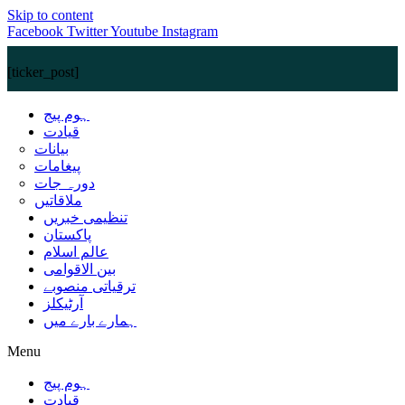
Skip to content
Facebook
Twitter
Youtube
Instagram
[ticker_post]
ہوم پیج
قیادت
بیانات
پیغامات
دورہ جات
ملاقاتیں
تنظیمی خبریں
پاکستان
عالم اسلام
بین الاقوامی
ترقیاتی منصوبے
آرٹیکلز
ہمارے بارے میں
Menu
ہوم پیج
قیادت