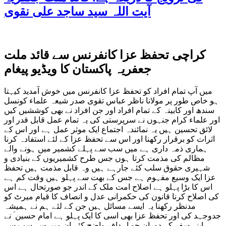
آیت اللہ سید ساجد علی نقوی
کراچی تحفظ عزا کانفرنس سے قائد ملت
جعفریہ پاکستان کا ویڈیو پیغام
میں آپ تمام افراد کو تحفظ عزا کانفرنس میں خوش آمدید کیہتا
ہو خاص طور پر مولانا ناظر عباس تقوی صدر شیعہ علماء کونسل
سندھ اور کابینہ کے تمام افراد اور جن افراد نے بھی کوششیں کیں
اور علماء کرام جنہوں نے سرپرستی کی یہ تمام عمل قابل قدر اور
لائق تحسین ہیں یہ نمائندہ اجتماع ایک موثر عمل ہے اور اس کے
اثرات کو برقرار رکھنا اور اس سے تحفظ عزا کے لئے استفادہ کرنا
ہماری ذمہ داری ہے میں سب سے پہلے کشمیر میں ہونے والے
مظالم کی مذمت کرتا ہوں جس طرح کشمیریوں کے بنیادی و
شہیری حقوق سلب کئے جارہے ہیں وہ قابل مذمت ہیں تحفظ
عزا ایک وسیع مفہوم ہے جس کے بھت سے پہلو ہیں وقت کم ہے
اس کا بڑا پہلو ہے اصلاح امت ملک کے اندر جو صورتحال ہے اس
کی اصلاح کرنا قانون کی حکمرانی عدل و انصاف کا قیام میرٹ کو
مدنظر رکھنا یہ ایسے مسائل ہیں جن کے لئے ہم نے ہمیشہ
جدوجہد کی اور تحفظ عزا بھی اسی کا ایک پہلو ہے امام حسین ؑ نے
اپنے سفر کے دوران جو اہداف واضح کئے ان میں سے سب سے