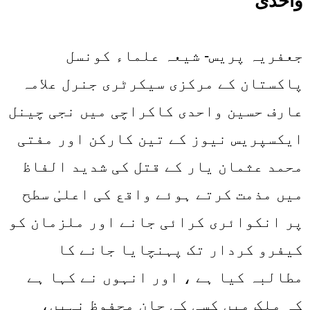
واحدی
جعفریہ پریس- شیعہ علماء کونسل
پاکستان کے مرکزی سیکرٹری جنرل علامہ
عارف حسین واحدی کاکراچی میں نجی چینل
ایکسپریس نیوز کے تین کارکن اور مفتی
محمد عثمان یار کے قتل کی شدید الفاظ
میں مذمت کرتے ہوئے واقع کی اعلیٰ سطح
پر انکوائری کرائی جانے اور ملزمان کو
کیفرو کردار تک پہنچایا جانے کا
مطالبہ کیا ہے ، اور انہوں نے کہا ہے
کہ ملک میں کسی کی جان محفوظ نہیں،