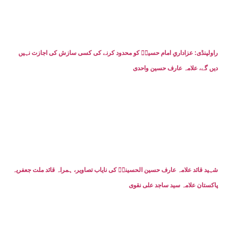
راولپنڈی: عزاداریِ امام حسینؑ کو محدود کرنے کی کسی سازش کی اجازت نہیں
دیں گے، علامہ عارف حسین واحدی
شہید قائد علامہ عارف حسین الحسینیؒ کی نایاب تصاویر، ہمراہ قائد ملت جعفریہ
پاکستان علامہ سید ساجد علی نقوی