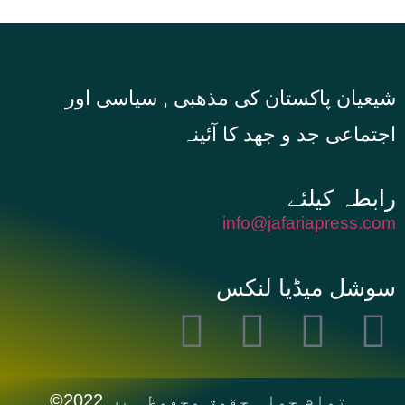
شیعیان پاکستان کی مذهبی , سیاسی اور
اجتماعی جد و جهد کا آئینہ
info@jafariapress.com​
سوشل میڈیا لنکس
©2022 تمام جملہ حقوق محفوظ ہیں