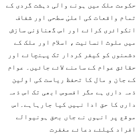
حکومت ملک میں ہونے والی دہشت گردی کے
تمام واقعات کی اعلیٰ سطحی اور شفاف
انکوائری کرائے اور اس گھناؤنی سازش
میں ملوث انسانیت ، اسلام اور ملک کے
دشمنوں کو کیفر کردار تک پہنچائے اور
حقائق عوام کے سامنے لائے جائیں۔ عوام
کے جان و مال کا تحفظ ریاست کی اولین
ذمہ داری ہے مگر افسوس ابھی تک اس ذمہ
داری کا حق ادا نہیں کیا جارہاہے۔اس
موقع پر انہوں نے جاں بحق ہونیوالے
افراد کیلئے دعائے مغفرت