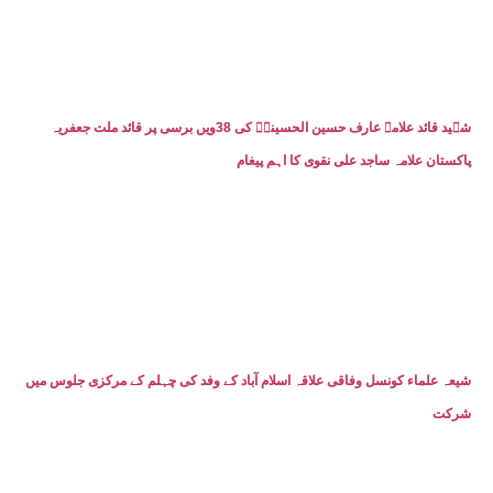
شہید قائد علامہ عارف حسین الحسینیؒ کی 38ویں برسی پر قائد ملت جعفریہ
پاکستان علامہ ساجد علی نقوی کا اہم پیغام
شیعہ علماء کونسل وفاقی علاقہ اسلام آباد کے وفد کی چہلم کے مرکزی جلوس میں
شرکت