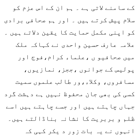
کے سامنے لاتی ہے ۔ ہم ان کے اس عزم کو
سلام پیش کرتے ہیں ۔ اور ہم صحافی برادی
کو اپنی مکمل حمایت کا یقین دلاتے ہیں ۔
علامہ عارف حسین واحدی نے کہاکہ ملک
میں صحافیو ں ،علماء کرام،فوج اور
پولیس کے جوانوں ،ججز، نمازیوں،
مسافروں، وکلاء،ور طالب علموں سمیت
کسی کی بھی جان محفوظ نہیں ہے دہشت گرد
جہاں چاہتے ہیں اور جسے چاہتے ہیں اسے
ظلم و بربریت کا نشانہ بناڈالتے ہیں۔
انہوں نے یہ بات زور د یکر کہی کہ