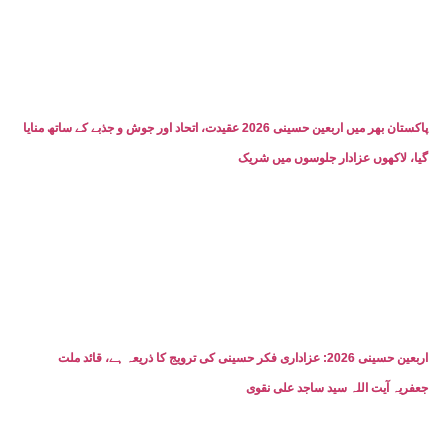
پاکستان بھر میں اربعین حسینی 2026 عقیدت، اتحاد اور جوش و جذبے کے ساتھ منایا
گیا، لاکھوں عزادار جلوسوں میں شریک
اربعین حسینی 2026: عزاداری فکر حسینی کی ترویج کا ذریعہ ہے، قائد ملت
جعفریہ آیت اللہ سید ساجد علی نقوی