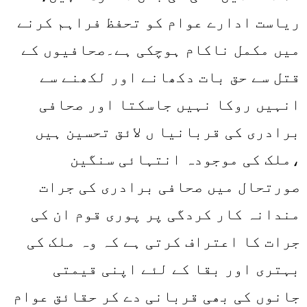
ریاست ادارے عوام کو تحفظ فراہم کرنے
میں مکمل ناکام ہوچکی ہے۔صحافیوں کے
قتل سے حق بات دکھانے اور لکھنے سے
انہیں روکا نہیں جاسکتا اور صحافی
برادری کی قربانیا ں لائق تحسین ہیں
،ملک کی موجودہ انتہائی سنگین
صورتحال میں صحافی برادری کی جرات
مندانہ کار کردگی پر پوری قوم ان کی
جرات کا اعتراف کرتی ہے کہ وہ ملک کی
بہتری اور بقا کے لئے اپنی قیمتی
جانوں کی بھی قربانی دے کر حقائق عوام