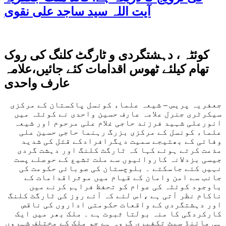
آیت اللہ سید ساجد علی نقوی
کوئٹہ ، دہشتگردی و ٹارگٹ کلنگ کی روک
تھام کیلئے ٹھوس اقدامات کئے جائیں،علامہ
عارف واحدی
جعفریہ پریس – شیعہ علماء کونسل پاکستان کے مرکزی
سیکرٹری جنرل علامہ عارف حسین واحدی نے کوئٹہ میں
انورعلی شہید فرزند حاجی غلام علی مرحوم اور شیعہ
علماء کونسل کے مرکزی بزرگ رہنما حاجی حسین علی
وفائی کے بھتیجے سمیت دیگرافرادکے قتل کی شدید
مذمت کرتے ہوئے کہا کہ ٹارگٹ کلنگ اور دہشت گردی
جیسی بزدلانہ کاروائیوں سے ملت تشیع کے حوصلے پست
نہیں کئے جاسکتے ۔ بلوچستان کی صوبائی حکومت کی
جانب سے امن وامان کے قیام میں موثراقدامات کے
باوجود کوئٹہ کی عوام کو تحفظ فراہم کرنے میں
ناکام نظر آتی ہے ،اس لئے کہ آئے روز کی ٹارگٹ کلنگ
اور دہشتگردی کے واقعات حکومتی اداروں کی ناقص
کارکردگی کا منہ بولتا ثبوت ہے ۔ ملک بھر میں ایک
ہی مائنڈ سیٹ تکفیری گروہ ہے جو ملک کے مختلف شہروں