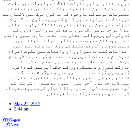
میں دہشتگردی اور ٹارگٹ کلنگ کے واقعات میں ملوث
ہے ۔لیکن قانون نافذ کرنے والے اداروں کو تمام تر
معلومات ہونے کے باوجود کہ یہ کون لوگ ہیں ؟کہاں سے
ٹریننگ حاصل کرتے ہیں ؟ ان کے پیچھے کون ہے ؟ ان کے
سہولت کار کون ہیں،اور انہیں فنڈنگ کہاں سے ملتی
ہے ؟ پر خاموشی ،قانون نافذ کرنے والے ادروں کی
کارکردگی پرسوالیہ نشان ہے۔ علامہ عارف حسین واحدی
نے بلوچستان حکومت سے مطالبہ کیا کہ کوئٹہ میں
دہشت گردی و ٹارگٹ کلنگ کی روک تھام کے لئے ٹھوس
اقدامات کئے جائیں اور ان واقعات میں ملوث افراد
سمیت ان واقعات کے پس پردہ حقائق کو بھی منظر عام
پر لایا جائے ۔ علامہ عارف حسین واحدی نے کہا کہ
ٹارگٹ کلرز و دہشتگردوں کے خلاف آپریشن کے دائرہ
کار وسیع کیا جائے ۔ انور علی و دیگر شہداء کے
قاتلوں کو فی الفور گرفتار کرکے قانوں کے کٹہرے
میں لایا جائے ۔ آخر میں انہوں نے شہدا ء کوئٹہ کے
لواحقین سے دلی اہمدردی کا اظہار کرتے ہوئے شہداء
کی بلندی درجات کیلئے دعا فرمائی ۔
May 25, 2015
3:44 pm
پچھلا
Prev
Next
اگلے