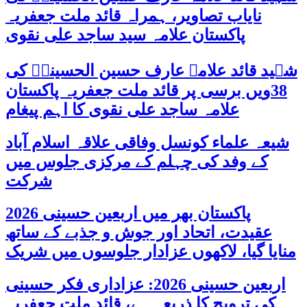
نایاب تصاویر، ہمراہ قائد ملت جعفریہ
پاکستان علامہ سید ساجد علی نقوی
شہید قائد علامہ عارف حسین الحسینیؒ کی
38ویں برسی پر قائد ملت جعفریہ پاکستان
علامہ ساجد علی نقوی کا اہم پیغام
شیعہ علماء کونسل وفاقی علاقہ اسلام آباد
کے وفد کی چہلم کے مرکزی جلوس میں
شرکت
پاکستان بھر میں اربعین حسینی 2026
عقیدت، اتحاد اور جوش و جذبے کے ساتھ
منایا گیا، لاکھوں عزادار جلوسوں میں شریک
اربعین حسینی 2026: عزاداری فکر حسینی
کی ترویج کا ذریعہ ہے، قائد ملت جعفریہ