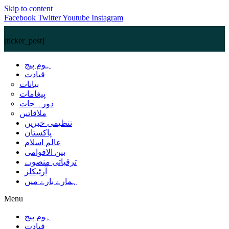
Skip to content
Facebook
Twitter
Youtube
Instagram
[ticker_post]
ہوم پیج
قیادت
بیانات
پیغامات
دورہ جات
ملاقاتیں
تنظیمی خبریں
پاکستان
عالم اسلام
بین الاقوامی
ترقیاتی منصوبے
آرٹیکلز
ہمارے بارے میں
Menu
ہوم پیج
قیادت