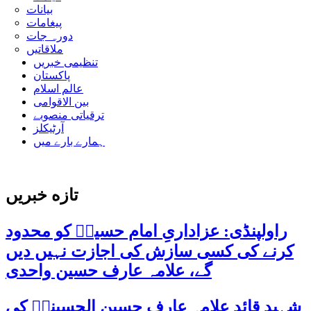
بیانات
پیغامات
دورہ جات
ملاقاتیں
تنظیمی خبریں
پاکستان
عالم اسلام
بین الاقوامی
ترقیاتی منصوبے
آرٹیکلز
ہمارے بارے میں
تازه خبریں
راولپنڈی: عزاداریِ امام حسینؑ کو محدود
کرنے کی کسی سازش کی اجازت نہیں دیں
گے، علامہ عارف حسین واحدی
شہید قائد علامہ عارف حسین الحسینیؒ کی