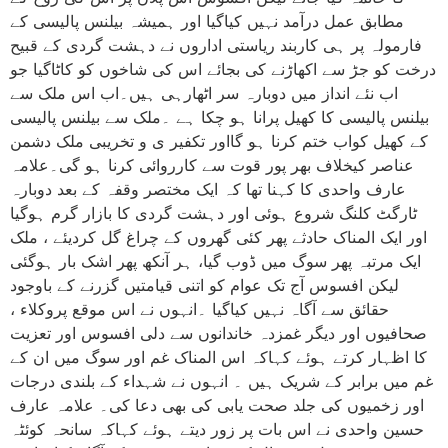
مطابق عمل درآمد نہیں کیاگیا اور ہمیشہ بیلنس پالیسی کے
فارمولہ پر ہی کاربند ریاستی اداروں نے دہشت گردی کے قبیح
درخت کو جڑ سے اکھاڑنے کی بجائے اس کی شاخوں کو کاٹاگیا جو
اب نئے انداز میں دوبارہ سر اٹھارہی ہیں۔اب اس ملک سے
بیلنس پالیسی کا کھیل پرانا ہو چکا ہے ۔ملک سے بیلنس پالیسی
کے کھیل کواب ختم کرنا ہو گااور تکفیر ی و تخریبی ملک دشمن
عناصر کیخلاف بھر پور قوت سے کارروائی کرنا ہو گی۔علامہ
عارف واحدی کا کہنا تھا کہ ایک مختصر وقفہ کے بعد دوبارہ
ٹارگٹ کلنگ شروع ہوئی اور دہشت گردی کا بازار گرم ہوگیا
اور ایک المناک حادثے پھر کئی گھروں کے چراغ گل کردیئے ، ملک
ایک مرتبہ پھر سوگ میں ڈوب گیا، ہر آنکھ پھر اشک بار ہوگئی
لیکن افسوس آج تک عوام کو اتنی قیامتیں گزرنے کے باوجود
حقائق سے آگاہ نہیں کیاگیا ۔انہوں نے اس موقع پروکلاء ،
صحافیوں اور دیگر غمزدہ خاندانوں سے دلی افسوس اور تعزیت
کا اظہار کرتے ہوئے کہاکہ اس المناک غم اور سوگ میں ان کے
غم میں برابر کے شریک ہیں ۔ انہوں نے شہداء کے بلندی درجات
اور زخمیوں کی جلد صحت یابی کی بھی دعا کی۔ علامہ عارف
حسین واحدی نے اس بات پر زور دیتے ہوئے کہاکہ سانحہ کوئٹہ