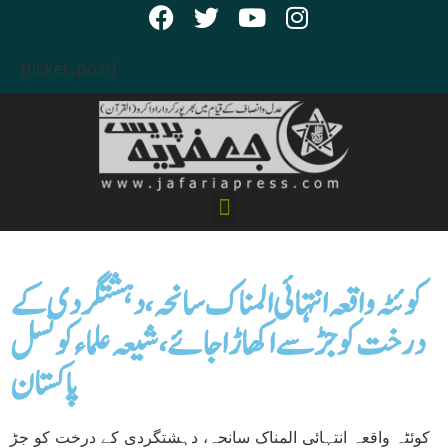
[ticker_post]
کوئٹہ واقعہ انتہائی المناک سانحہ، دہشتگردی کے
درخت کو جڑ سے اکھاڑ ا جائے، شیعہ علماء کو نسل
پاکستان
کوئٹہ واقعہ انتہائی المناک سانحہ، دہشتگردی کے درخت کو جڑ