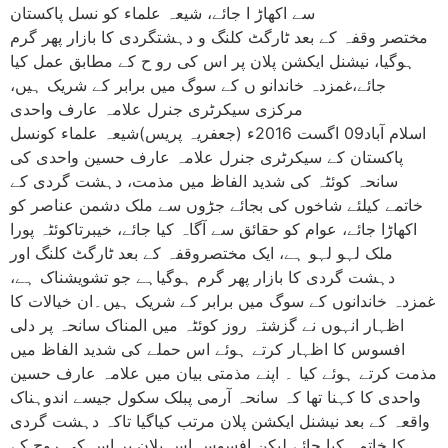
سے اکھاڑ ا جائے، شیعہ علماء کو نسل پاکستان
مختصر وقفہ کے بعد ٹارگٹ کلنگ و دہشتگردی کا بازار پھر گرم
ہوگیا، نیشنل ایکشن پلان پر اس کی رو ح کے مطابق عمل کیا
جائے،غمزدہ خاندانو ں کے سوگ میں برابر کے شریک ہیں،
مرکزی سیکرٹری جنرل علامہ عارف واحدی
اسلام آباد09 اگست 2016ء (جعفریہ پریس)شیعہ علماء کونسل
پاکستان کے سیکرٹری جنرل علامہ عارف حسین واحدی کی
سانحہ کوئٹہ کی شدید الفاظ میں مذمت، دہشت گردی کے
خاتمے کیلئے شاخوں کی بجائے جڑوں سے ملک دشمن عناصر کو
اکھاڑا جائے، عوام کو حقائق سے آگاہ کیا جائے، خیبرتاکوئٹہ پورا
ملک لہو لہو ہے، ایک مختصروقفہ کے بعد ٹارگٹ کلنگ اور
دہشت گردی کا بازار پھر گرم ہوگیاہے جو تشویشناک ہے،
غمزدہ خاندانوں کے سوگ میں برابر کے شریک ہیں۔ان خیالات کا
اظہار انہوں نے گزشتہ روز کوئٹہ میں المناک سانحہ پر دلی
افسوس کا اظہار کرتے ہوئے اس حملے کی شدید الفاظ میں
مذمت کرتے ہوئے کیا ۔ اپنے مذمتی بیان میں علامہ عارف حسین
واحدی کا کہنا تھا کہ سانحہ آرمی پبلک سکول جیسے اندوہناک
واقعہ کے بعد نیشنل ایکشن پلان مرتب کیاگیا تاکہ دہشت گردی
کا خاتمہ کیا جائے لیکن افسوس اس پلان پر اس کی روح کے