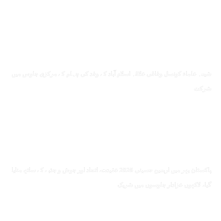
شیعہ علماء کونسل وفاقی علاقہ اسلام آباد کے وفد کی چہلم کے مرکزی جلوس میں
شرکت
پاکستان بھر میں اربعین حسینی 2026 عقیدت، اتحاد اور جوش و جذبے کے ساتھ منایا
گیا، لاکھوں عزادار جلوسوں میں شریک