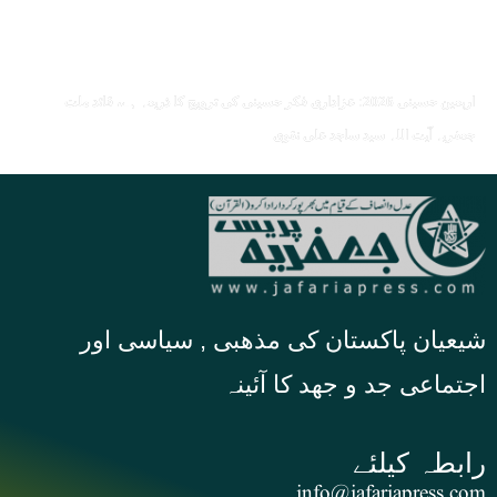
اربعین حسینی 2026: عزاداری فکر حسینی کی ترویج کا ذریعہ ہے، قائد ملت
جعفریہ آیت اللہ سید ساجد علی نقوی
شیعیان پاکستان کی مذهبی , سیاسی اور
اجتماعی جد و جهد کا آئینہ
info@jafariapress.com​