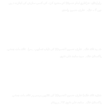
راولپنڈی: عزاداریِ امام حسینؑ کو محدود کرنے کی کسی سازش کی اجازت نہیں
دیں گے، علامہ عارف حسین واحدی
شہید قائد علامہ عارف حسین الحسینیؒ کی نایاب تصاویر، ہمراہ قائد ملت جعفریہ
پاکستان علامہ سید ساجد علی نقوی
شہید قائد علامہ عارف حسین الحسینیؒ کی 38ویں برسی پر قائد ملت جعفریہ
پاکستان علامہ ساجد علی نقوی کا اہم پیغام