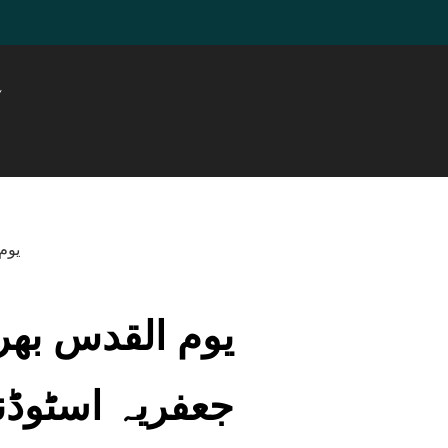
ہ
یوم القدس بھرپ
جعفریہ اسٹوڈن