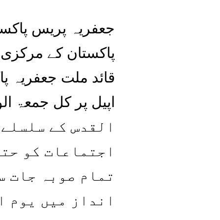
جعفریہ پریس پاکست
پاکستان کے مرکزی ص
قائد ملت جعفریہ پ
القدس کے سلسلے 
اجتماعات کو حتم
تمام صوبہ جات س
انداز میں یوم ا