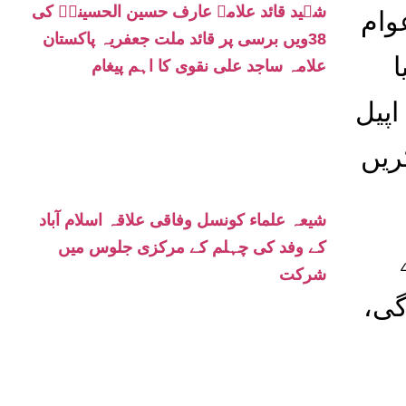
شہید قائد علامہ عارف حسین الحسینیؒ کی
وام
38ویں برسی پر قائد ملت جعفریہ پاکستان
علامہ ساجد علی نقوی کا اہم پیغام
اپیل
ریں
شیعہ علماء کونسل وفاقی علاقہ اسلام آباد
کے وفد کی چہلم کے مرکزی جلوس میں
شرکت
گی،