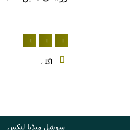
اگلے
سوشل میڈیا لنکس