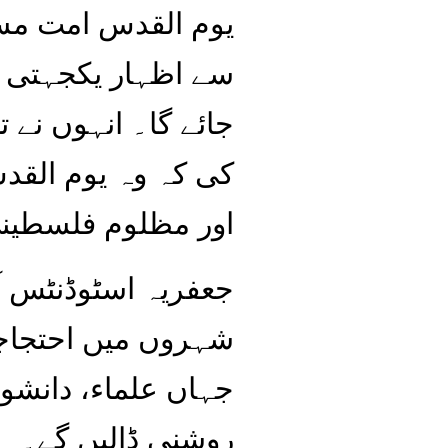
یوم القدس امت مسل
سے اظہار یکجہتی ک
جائے گا۔ انہوں نے 
کی کہ وہ یوم القد
اور مظلوم فلسطینی
جعفریہ اسٹوڈنٹس آ
شہروں میں احتجاجی
جہاں علماء، دانشور
روشنی ڈالیں گے۔