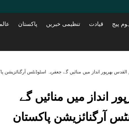
وم پیج
قیادت
تنظیمی خبریں
پاکستان
عالم
ور انداز میں منائیں گے
ٹس آرگنائزیشن پاکستان