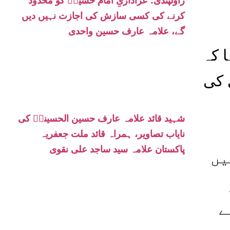
راولپنڈی: عزاداریِ امام حسینؑ کو محدود
کرنے کی کسی سازش کی اجازت نہیں دیں
گے، علامہ عارف حسین واحدی
 کہ
 کی
شہید قائد علامہ عارف حسین الحسینیؒ کی
نایاب تصاویر، ہمراہ قائد ملت جعفریہ
پاکستان علامہ سید ساجد علی نقوی
یں
ے