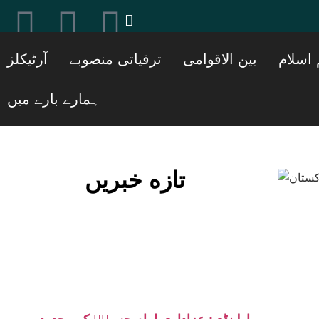
[ticker_post]
 اسلام
بین الاقوامی
ترقیاتی منصوبے
آرٹیکلز
ہمارے بارے میں
تازه خبریں