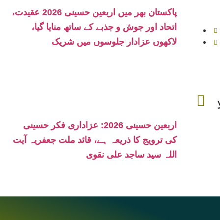
پاکستان بھر میں اربعین حسینی 2026 عقیدت،
اتحاد اور جوش و جذبے کے ساتھ منایا گیا،
لاکھوں عزادار جلوسوں میں شریک
اربعین حسینی 2026: عزاداری فکر حسینی
کی ترویج کا ذریعہ ہے، قائد ملت جعفریہ آیت
اللہ سید ساجد علی نقوی