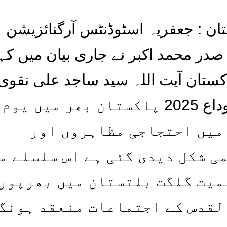
ان : جعفریہ اسٹوڈنٹس آرگنائزیشن
در محمد اکبر نے جاری بیان میں کہا
اکستان آیت اللہ سید ساجد علی نقوی
اپیل پر کل جمعۃ الوداع 2025 پاکستان بھر میں یوم
میں احتجاجی مظاہروں اور
ی شکل دیدی گئی ہے اس سلسلے م
میت گلگت بلتستان میں بھرپور
لقدس کے اجتماعات منعقد ہونگ