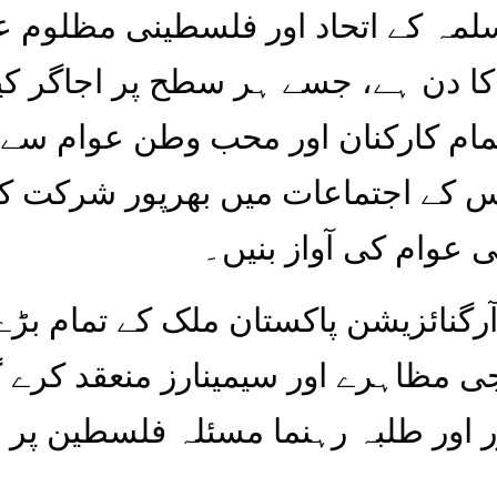
مہ کے اتحاد اور فلسطینی مظلوم ع
ا دن ہے، جسے ہر سطح پر اجاگر کیا
تمام کارکنان اور محب وطن عوام سے 
س کے اجتماعات میں بھرپور شرکت ک
 عوام کی آواز بنیں۔
رگنائزیشن پاکستان ملک کے تمام بڑے
 مظاہرے اور سیمینارز منعقد کرے 
 اور طلبہ رہنما مسئلہ فلسطین پر