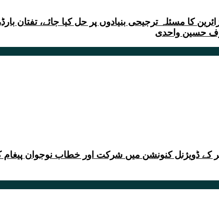
ین کا مسئلہ ترجیحی بنیادوں پر حل کیا جائے، تفتان بارڈر 
رف حسین واحدی
 کے ڈویژنل کنونشن میں شرکت اور خطاب نوجوان پیغام کر