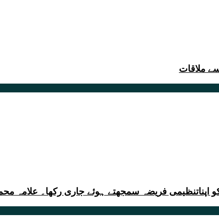
ے ملاقات
و اپناتنظیمی فریضہ سمجھتے ہوئے جاری رکھا۔ علامہ محم