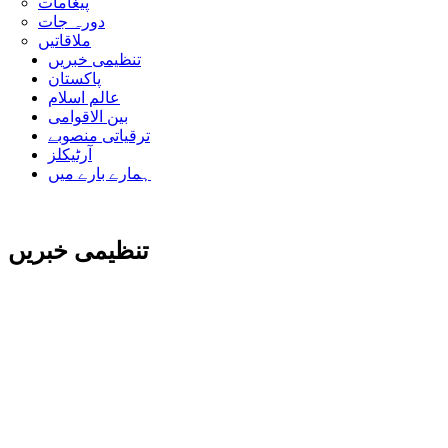
پیغامات
دورہ جات
ملاقاتیں
تنظیمی خبریں
پاکستان
عالم اسلام
بین الاقوامی
ترقیاتی منصوبے
آرٹیکلز
ہمارے بارے میں
تنظیمی خبریں