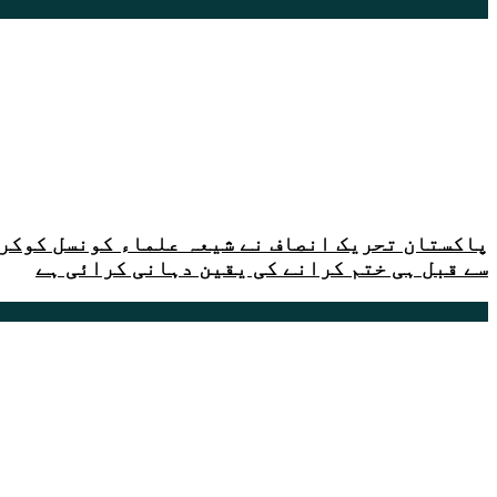
پاکستان تحریک انصاف نے شیعہ علماء کونسل کوکراچ
سے قبل ہی ختم کرانے کی یقین دہانی کرائی ہے