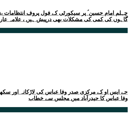
چہلم امام حسین ؑ پر سیکورٹی کے فول پروف انتظامات ،زائر
گاہوں کی کمی کی مشکلات بھی درپیش ہیں ، علامہ عا
جے ایس او کے مرکزی صدر وفا عباس کی لاڑکانہ اور سکھر
وفا عباس کا حیدرآباد میں مجلس سے خطاب