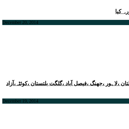
ہ کیا
December 20, 2014
ن ،لاہور ،جھنگ ،فیصل آباد ،گلگت بلتستان ،کوئٹہ،آزاد
December 19, 2014