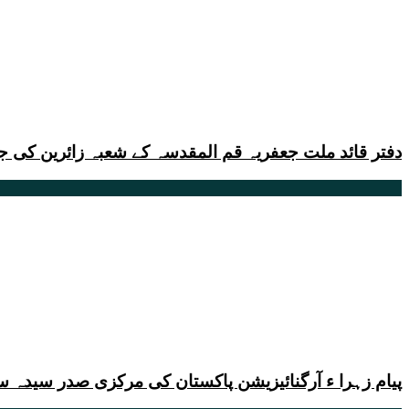
دفتر قائد ملت جعفریہ قم المقدسہ کے شعبہ زائرین کی ج
پیام زہرا ء آرگنائیزیشن پاکستان کی مرکزی صدر سیدہ سا