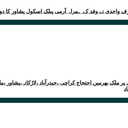
 واحدی نے وفد کے ہمراہ آرمی پبلک اسکول پشاور کا دور
ملک بھرمیں احتجاج کراچی ،حیدرآباد ،لاڑکانہ،پشاور ،ملتا
د