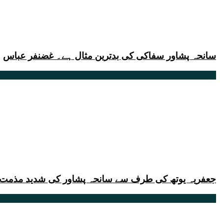
سانحہ پشاور سفاکی کی بدترین مثال ہے۔ غضنفر عباس
جعفریہ یوتھ کی طرف سے سانحہ پشاور کی شدید مذمت ۔ موج