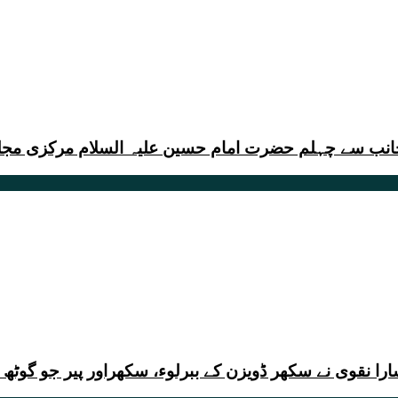
انب سے چہلم حضرت امام حسین علیہ السلام مرکزی مجلس ع
را نقوی نے سکھر ڈویزن کے ببرلوء، سکھراور پیر جو گوٹھ 