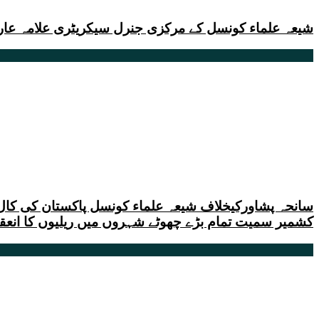
شیعہ علماء کونسل کے مرکزی جنرل سیکریٹری علامہ عارف
سانحہ پشاورکیخلاف شیعہ علماء کونسل پاکستان کی کال پر 
کشمیر سمیت تمام بڑے چھوٹے شہروں میں ریلیوں کا انعقا