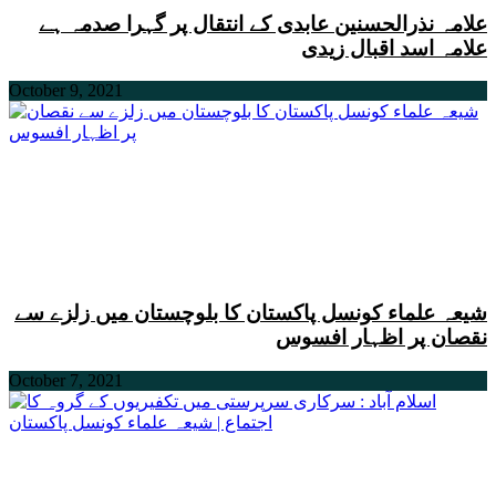
علامہ نذرالحسنین عابدی کے انتقال پر گہرا صدمہ ہے
علامہ اسد اقبال زیدی
October 9, 2021
شیعہ علماء کونسل پاکستان کا بلوچستان میں زلزے سے
نقصان پر اظہار افسوس
October 7, 2021