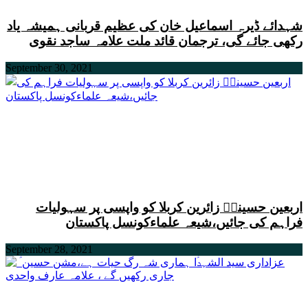
شہدائے ڈیرہ اسماعیل خان کی عظیم قربانی ہمیشہ یاد
رکھی جائے گی، ترجمان قائد ملت علامہ ساجد نقوی
September 30, 2021
اربعین حسینیؑ زائرین کربلا کو واپسی پر سہولیات
فراہم کی جائیں،شیعہ علماءکونسل پاکستان
September 28, 2021