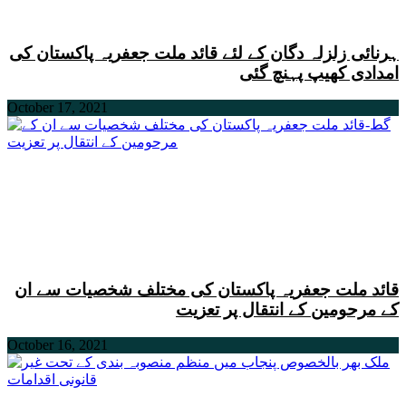
ہرنائی زلزلہ دگان کے لئے قائد ملت جعفریہ پاکستان کی
امدادی کھیپ پہنچ گئی
October 17, 2021
قائد ملت جعفریہ پاکستان کی مختلف شخصیات سے ان
کے مرحومین کے انتقال پر تعزیت
October 16, 2021