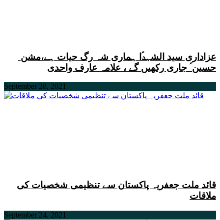
عزاداری سید الشہدؑا ہماری شہ رگ حیات ہے،مشن
حسین ؑ جاری رکھیں گے ، علامہ عارف واحدی
September 28, 2021
قائد ملت جعفریہ پاکستان سے تنظیمی شخصیات کی
ملاقات
September 24, 2021