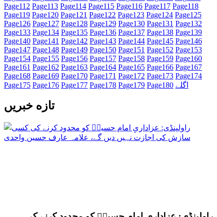
Page
112
Page
113
Page
114
Page
115
Page
116
Page
117
Page
118
Page
119
Page
120
Page
121
Page
122
Page
123
Page
124
Page
125
Page
126
Page
127
Page
128
Page
129
Page
130
Page
131
Page
132
Page
133
Page
134
Page
135
Page
136
Page
137
Page
138
Page
139
Page
140
Page
141
Page
142
Page
143
Page
144
Page
145
Page
146
Page
147
Page
148
Page
149
Page
150
Page
151
Page
152
Page
153
Page
154
Page
155
Page
156
Page
157
Page
158
Page
159
Page
160
Page
161
Page
162
Page
163
Page
164
Page
165
Page
166
Page
167
Page
168
Page
169
Page
170
Page
171
Page
172
Page
173
Page
174
اگلے
180
Page
179
Page
178
Page
177
Page
176
Page
175
Page
تازه خبریں
راولپنڈی: عزاداریِ امام حسینؑ کو محدود کرنے کی