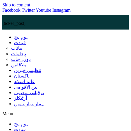
Skip to content
Facebook
Twitter
Youtube
Instagram
[ticker_post]
ہوم پیج
قیادت
بیانات
پیغامات
دورہ جات
ملاقاتیں
تنظیمی خبریں
پاکستان
عالم اسلام
بین الاقوامی
ترقیاتی منصوبے
آرٹیکلز
ہمارے بارے میں
Menu
ہوم پیج
قیادت