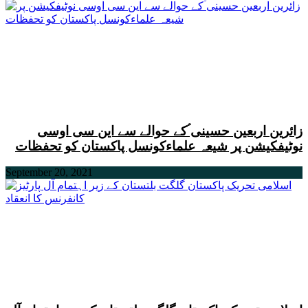
زائرین اربعین حسینی ؑکے حوالے سے این سی اوسی
نوٹیفکیشن پر شیعہ علماءکونسل پاکستان کو تحفظات
September 20, 2021