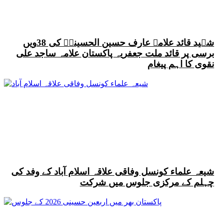
شہید قائد علامہ عارف حسین الحسینیؒ کی 38ویں
برسی پر قائد ملت جعفریہ پاکستان علامہ ساجد علی
نقوی کا اہم پیغام
شیعہ علماء کونسل وفاقی علاقہ اسلام آباد کے وفد کی
چہلم کے مرکزی جلوس میں شرکت