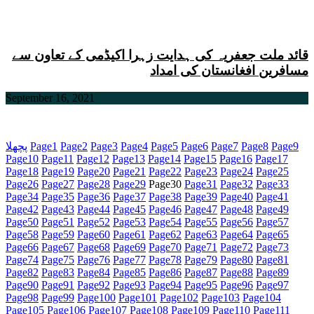
قائد ملت جعفریہ کی ہدایت زہرا اکیڈمی کے تعاون سے
مسافرین افغانستان کی امداد
September 16, 2021
9
Page
8
Page
7
Page
6
Page
5
Page
4
Page
3
Page
2
Page
1
Page
پچھلا
Page
10
Page
11
Page
12
Page
13
Page
14
Page
15
Page
16
Page
17
Page
18
Page
19
Page
20
Page
21
Page
22
Page
23
Page
24
Page
25
Page
26
Page
27
Page
28
Page
29
Page
30
Page
31
Page
32
Page
33
Page
34
Page
35
Page
36
Page
37
Page
38
Page
39
Page
40
Page
41
Page
42
Page
43
Page
44
Page
45
Page
46
Page
47
Page
48
Page
49
Page
50
Page
51
Page
52
Page
53
Page
54
Page
55
Page
56
Page
57
Page
58
Page
59
Page
60
Page
61
Page
62
Page
63
Page
64
Page
65
Page
66
Page
67
Page
68
Page
69
Page
70
Page
71
Page
72
Page
73
Page
74
Page
75
Page
76
Page
77
Page
78
Page
79
Page
80
Page
81
Page
82
Page
83
Page
84
Page
85
Page
86
Page
87
Page
88
Page
89
Page
90
Page
91
Page
92
Page
93
Page
94
Page
95
Page
96
Page
97
Page
98
Page
99
Page
100
Page
101
Page
102
Page
103
Page
104
Page
105
Page
106
Page
107
Page
108
Page
109
Page
110
Page
111