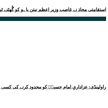
استقامتی محاذ نے غاصب وزیر اعظم نیتن یاہو کو گُھٹنے ٹ
راولپنڈی: عزاداریِ امام حسینؑ کو محدود کرنے کی کس