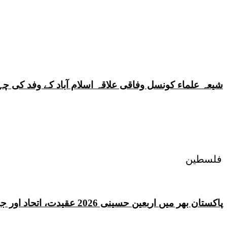
شیعہ علماء کونسل وفاقی علاقہ اسلام آباد کے وفد کی
فلسطین
پاکستان بھر میں اربعین حسینی 2026 عقیدت، اتحاد اور جوش و جذبے کے ساتھ منایا گیا، لاکھوں عزادار جلوسوں میں شریک