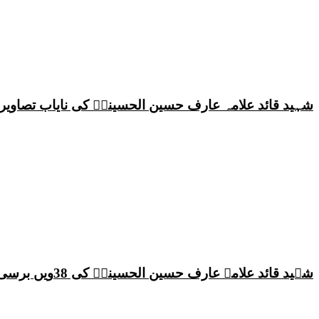
شہید قائد علامہ عارف حسین الحسینیؒ کی نایاب تصاویر،
شہید قائد علامہ عارف حسین الحسینیؒ کی 38ویں برسی پر قائد ملت جعفریہ پاکستان علامہ ساجد علی نقوی کا اہم پیغام