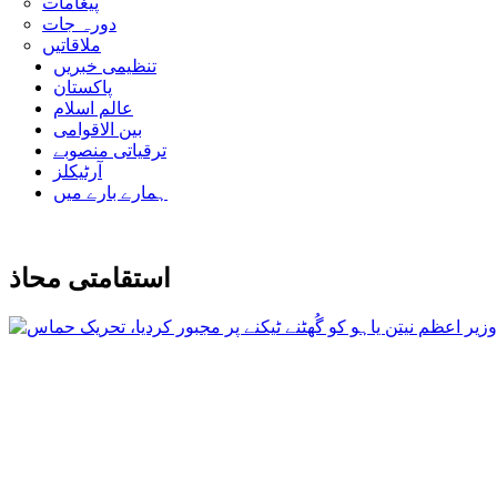
پیغامات
دورہ جات
ملاقاتیں
تنظیمی خبریں
پاکستان
عالم اسلام
بین الاقوامی
ترقیاتی منصوبے
آرٹیکلز
ہمارے بارے میں
استقامتی محاذ