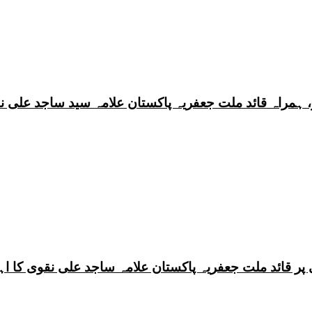
 ہمراہ قائد ملت جعفریہ پاکستان علامہ سید ساجد علی ن