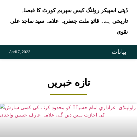
ڈپٹی اسپیکر رولنگ کیس سپریم کورٹ کا فیصلہ
تاریخی ہے۔ قائدِ ملت جعفریہ علامہ سید ساجد علی
نقوی
بیانات
April 7, 2022
تازه خبریں