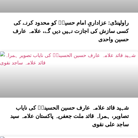
راولپنڈی: عزاداریِ امام حسینؑ کو محدود کرنے کی
کسی سازش کی اجازت نہیں دیں گے، علامہ عارف
حسین واحدی
شہید قائد علامہ عارف حسین الحسینیؒ کی نایاب
تصاویر، ہمراہ قائد ملت جعفریہ پاکستان علامہ سید
ساجد علی نقوی