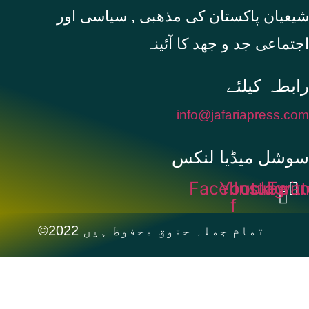
شیعیان پاکستان کی مذهبی , سیاسی اور
اجتماعی جد و جهد کا آئینہ
info@jafariapress.com​
سوشل میڈیا لنکس
Facebook-
Youtube
Instagra
Twitt
f
©2022 تمام جملہ حقوق محفوظ ہیں