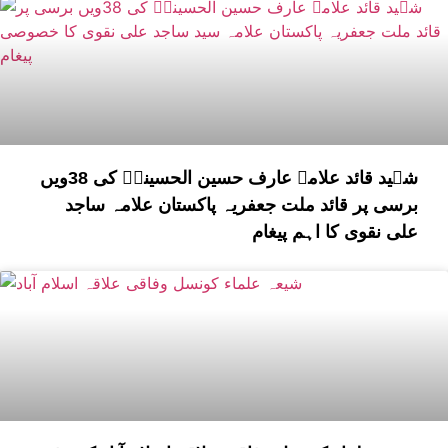
شہید قائد علامہ عارف حسین الحسینیؒ کی 38ویں
برسی پر قائد ملت جعفریہ پاکستان علامہ ساجد
علی نقوی کا اہم پیغام