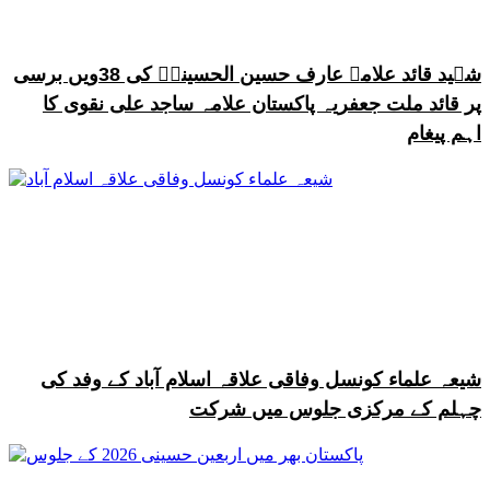
شہید قائد علامہ عارف حسین الحسینیؒ کی 38ویں برسی
پر قائد ملت جعفریہ پاکستان علامہ ساجد علی نقوی کا
اہم پیغام
شیعہ علماء کونسل وفاقی علاقہ اسلام آباد کے وفد کی
چہلم کے مرکزی جلوس میں شرکت