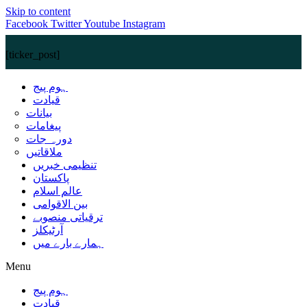
Skip to content
Facebook
Twitter
Youtube
Instagram
[ticker_post]
ہوم پیج
قیادت
بیانات
پیغامات
دورہ جات
ملاقاتیں
تنظیمی خبریں
پاکستان
عالم اسلام
بین الاقوامی
ترقیاتی منصوبے
آرٹیکلز
ہمارے بارے میں
Menu
ہوم پیج
قیادت