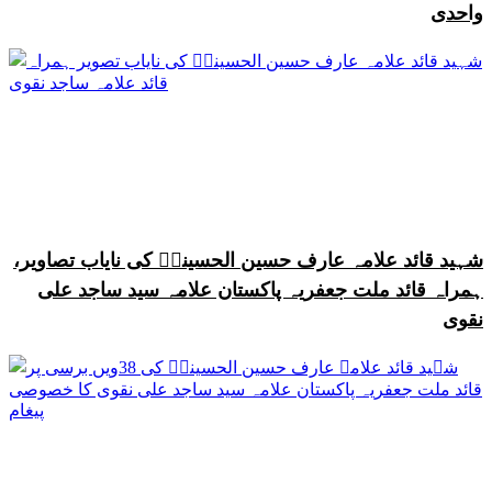
واحدی
شہید قائد علامہ عارف حسین الحسینیؒ کی نایاب تصاویر،
ہمراہ قائد ملت جعفریہ پاکستان علامہ سید ساجد علی
نقوی