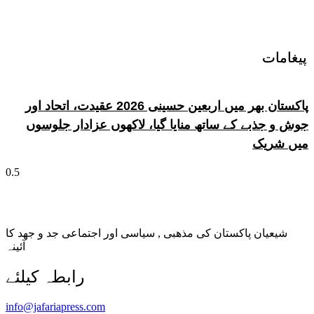
پیغامات
پیغامات
پاکستان بھر میں اربعین حسینی 2026 عقیدت، اتحاد اور
جوش و جذبے کے ساتھ منایا گیا، لاکھوں عزادار جلوسوں
میں شریک
شیعیان پاکستان کی مذهبی , سیاسی اور اجتماعی جد و جهد کا
آئینہ
info@jafariapress.com​