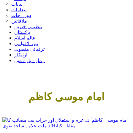
بیانات
پیغامات
دورہ جات
ملاقاتیں
تنظیمی خبریں
پاکستان
عالم اسلام
بین الاقوامی
ترقیاتی منصوبے
آرٹیکلز
ہمارے بارے میں
امام موسی کاظم