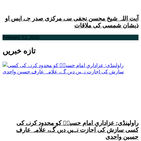
آیت اللہ شیخ محسن نجفی سے مرکزی صدر جے ایس او
ذیشان شمسی کی ملاقات
February 12, 2020
تازه خبریں
راولپنڈی: عزاداریِ امام حسینؑ کو محدود کرنے کی
کسی سازش کی اجازت نہیں دیں گے، علامہ عارف
حسین واحدی