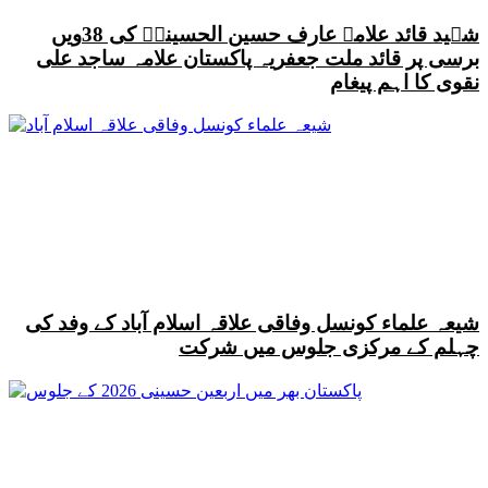
شہید قائد علامہ عارف حسین الحسینیؒ کی 38ویں
برسی پر قائد ملت جعفریہ پاکستان علامہ ساجد علی
نقوی کا اہم پیغام
شیعہ علماء کونسل وفاقی علاقہ اسلام آباد کے وفد کی
چہلم کے مرکزی جلوس میں شرکت