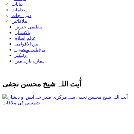
بیانات
پیغامات
دورہ جات
ملاقاتیں
تنظیمی خبریں
پاکستان
عالم اسلام
بین الاقوامی
ترقیاتی منصوبے
آرٹیکلز
ہمارے بارے میں
آٰیت اللہ شیخ محسن نجفی