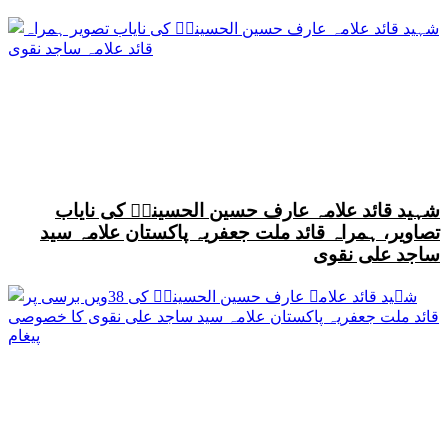
شہید قائد علامہ عارف حسین الحسینیؒ کی نایاب
تصاویر، ہمراہ قائد ملت جعفریہ پاکستان علامہ سید
ساجد علی نقوی