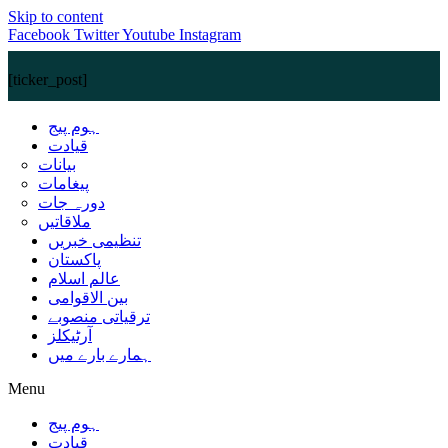
Skip to content
Facebook
Twitter
Youtube
Instagram
[ticker_post]
ہوم پیج
قیادت
بیانات
پیغامات
دورہ جات
ملاقاتیں
تنظیمی خبریں
پاکستان
عالم اسلام
بین الاقوامی
ترقیاتی منصوبے
آرٹیکلز
ہمارے بارے میں
Menu
ہوم پیج
قیادت