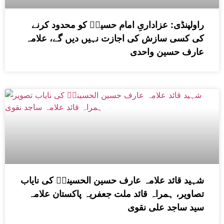
راولپنڈی: عزاداریِ امام حسینؑ کو محدود کرنے
کی کسی سازش کی اجازت نہیں دیں گے، علامہ
عارف حسین واحدی
شہید قائد علامہ عارف حسین الحسینیؒ کی نایاب
تصاویر، ہمراہ قائد ملت جعفریہ پاکستان علامہ
سید ساجد علی نقوی