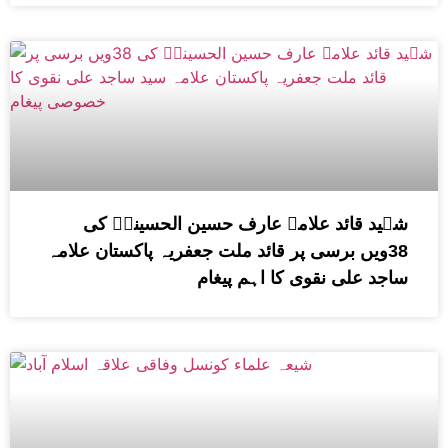
شہید قائد علامہ عارف حسین الحسینیؒ کی
38ویں برسی پر قائد ملت جعفریہ پاکستان علامہ
ساجد علی نقوی کا اہم پیغام