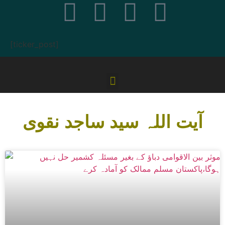
[ticker_post]
آیت اللہ سید ساجد نقوی