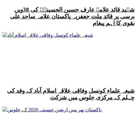
شہید قائد علامہ عارف حسین الحسینیؒ کی 38ویں
برسی پر قائد ملت جعفریہ پاکستان علامہ ساجد علی
نقوی کا اہم پیغام
شیعہ علماء کونسل وفاقی علاقہ اسلام آباد کے وفد کی
چہلم کے مرکزی جلوس میں شرکت