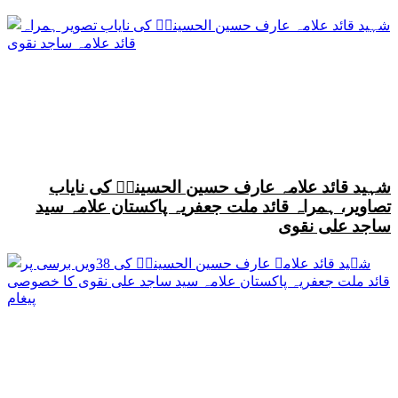
شہید قائد علامہ عارف حسین الحسینیؒ کی نایاب
تصاویر، ہمراہ قائد ملت جعفریہ پاکستان علامہ سید
ساجد علی نقوی