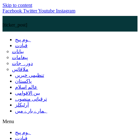
Skip to content
Facebook
Twitter
Youtube
Instagram
[ticker_post]
ہوم پیج
قیادت
بیانات
پیغامات
دورہ جات
ملاقاتیں
تنظیمی خبریں
پاکستان
عالم اسلام
بین الاقوامی
ترقیاتی منصوبے
آرٹیکلز
ہمارے بارے میں
Menu
ہوم پیج
قیادت