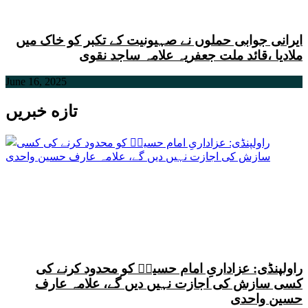
ایرانی جوابی حملوں نے صہیونیت کے تکبر کو خاک میں
ملادیا ،قائد ملت جعفریہ علامہ ساجد نقوی
June 16, 2025
تازه خبریں
راولپنڈی: عزاداریِ امام حسینؑ کو محدود کرنے کی
کسی سازش کی اجازت نہیں دیں گے، علامہ عارف
حسین واحدی