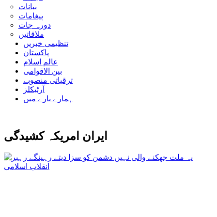
بیانات
پیغامات
دورہ جات
ملاقاتیں
تنظیمی خبریں
پاکستان
عالم اسلام
بین الاقوامی
ترقیاتی منصوبے
آرٹیکلز
ہمارے بارے میں
ایران امریکہ کشیدگی