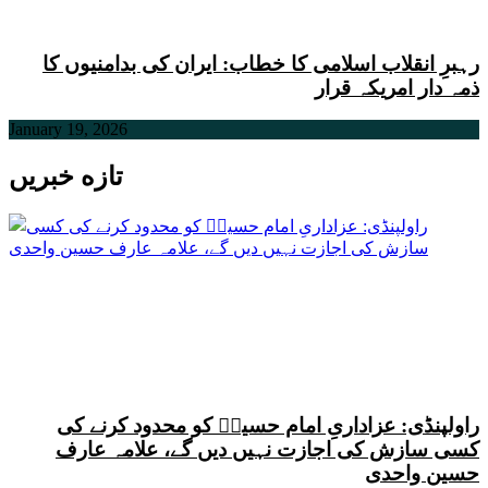
رہبرِ انقلاب اسلامی کا خطاب: ایران کی بدامنیوں کا
ذمہ دار امریکہ قرار
January 19, 2026
تازه خبریں
راولپنڈی: عزاداریِ امام حسینؑ کو محدود کرنے کی
کسی سازش کی اجازت نہیں دیں گے، علامہ عارف
حسین واحدی