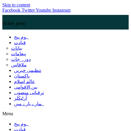
Skip to content
Facebook
Twitter
Youtube
Instagram
[ticker_post]
ہوم پیج
قیادت
بیانات
پیغامات
دورہ جات
ملاقاتیں
تنظیمی خبریں
پاکستان
عالم اسلام
بین الاقوامی
ترقیاتی منصوبے
آرٹیکلز
ہمارے بارے میں
Menu
ہوم پیج
قیادت