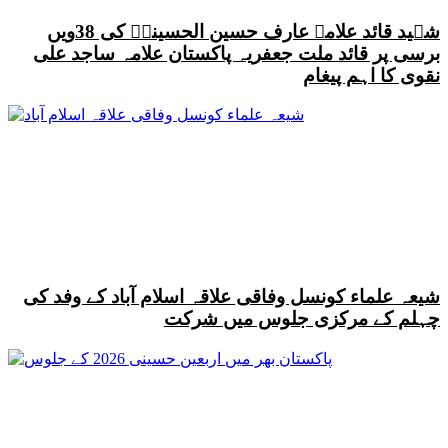
شہید قائد علامہ عارف حسین الحسینیؒ کی 38ویں
برسی پر قائد ملت جعفریہ پاکستان علامہ ساجد علی
نقوی کا اہم پیغام
شیعہ علماء کونسل وفاقی علاقہ اسلام آباد کے وفد کی
چہلم کے مرکزی جلوس میں شرکت