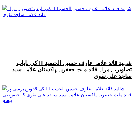
شہید قائد علامہ عارف حسین الحسینیؒ کی نایاب
تصاویر، ہمراہ قائد ملت جعفریہ پاکستان علامہ سید
ساجد علی نقوی