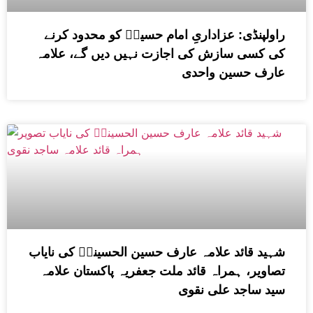
راولپنڈی: عزاداریِ امام حسینؑ کو محدود کرنے
کی کسی سازش کی اجازت نہیں دیں گے، علامہ
عارف حسین واحدی
شہید قائد علامہ عارف حسین الحسینیؒ کی نایاب
تصاویر، ہمراہ قائد ملت جعفریہ پاکستان علامہ
سید ساجد علی نقوی