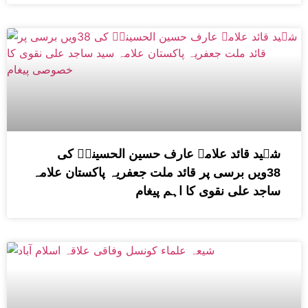
شہید قائد علامہ عارف حسین الحسینیؒ کی
38ویں برسی پر قائد ملت جعفریہ پاکستان علامہ
ساجد علی نقوی کا اہم پیغام