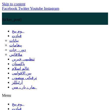
Skip to content
Facebook
Twitter
Youtube
Instagram
[ticker_post]
ہوم پیج
قیادت
بیانات
پیغامات
دورہ جات
ملاقاتیں
تنظیمی خبریں
پاکستان
عالم اسلام
بین الاقوامی
ترقیاتی منصوبے
آرٹیکلز
ہمارے بارے میں
Menu
ہوم پیج
قیادت