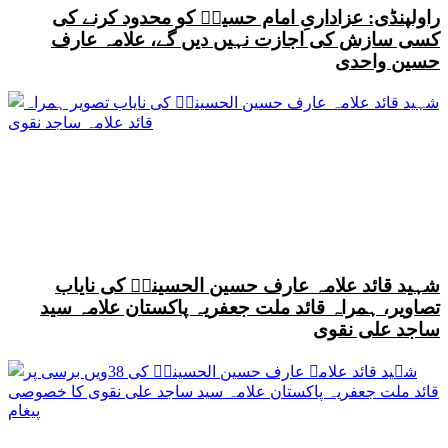
راولپنڈی: عزاداریِ امام حسینؑ کو محدود کرنے کی
کسی سازش کی اجازت نہیں دیں گے، علامہ عارف
حسین واحدی
شہید قائد علامہ عارف حسین الحسینیؒ کی نایاب
تصاویر، ہمراہ قائد ملت جعفریہ پاکستان علامہ سید
ساجد علی نقوی