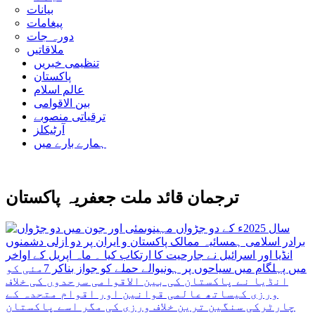
بیانات
پیغامات
دورہ جات
ملاقاتیں
تنظیمی خبریں
پاکستان
عالم اسلام
بین الاقوامی
ترقیاتی منصوبے
آرٹیکلز
ہمارے بارے میں
ترجمان قائد ملت جعفریہ پاکستان