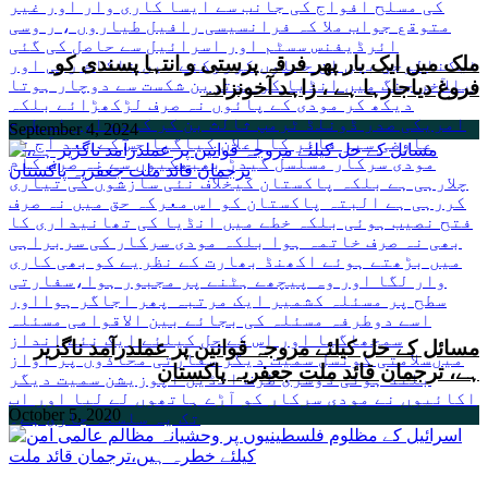
ملک میں ایک بار پھر فرقہ پرستی و انتہا پسندی کو
فروغ دیاجارہا ہے ، زاہد آخونزادہ
September 4, 2024
مسائل کے حل کیلئے مروجہ قوانین پر عملدرآمد ناگزیر
ہے، ترجمان قائد ملت جعفریہ پاکستان
October 5, 2020