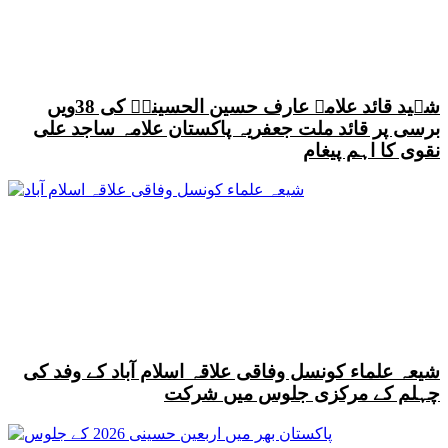
شہید قائد علامہ عارف حسین الحسینیؒ کی 38ویں
برسی پر قائد ملت جعفریہ پاکستان علامہ ساجد علی
نقوی کا اہم پیغام
شیعہ علماء کونسل وفاقی علاقہ اسلام آباد کے وفد کی
چہلم کے مرکزی جلوس میں شرکت