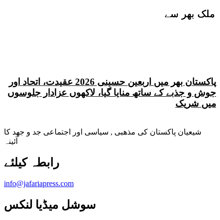
ملک بھر سے
ملک بھر سے
ملک بھر سے
پاکستان بھر میں اربعین حسینی 2026 عقیدت، اتحاد اور
جوش و جذبے کے ساتھ منایا گیا، لاکھوں عزادار جلوسوں
میں شریک
شیعیان پاکستان کی مذهبی , سیاسی اور اجتماعی جد و جهد کا
آئینہ
info@jafariapress.com​
سوشل میڈیا لنکس