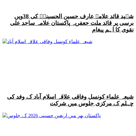
شہید قائد علامہ عارف حسین الحسینیؒ کی 38ویں
برسی پر قائد ملت جعفریہ پاکستان علامہ ساجد علی
نقوی کا اہم پیغام
شیعہ علماء کونسل وفاقی علاقہ اسلام آباد کے وفد کی
چہلم کے مرکزی جلوس میں شرکت