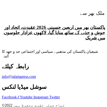
ملک بھر سے
پاکستان بھر میں اربعین حسینی 2026 عقیدت، اتحاد اور
جوش و جذبے کے ساتھ منایا گیا، لاکھوں عزادار جلوسوں
میں شریک
شیعیان پاکستان کی مذهبی , سیاسی اور اجتماعی جد و جهد کا
آئینہ
info@jafariapress.com​
سوشل میڈیا لنکس
Facebook-f
Youtube
Instagram
Twitter
©2022 تمام جملہ حقوق محفوظ ہیں