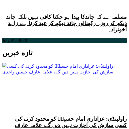
مسلمہ ہے کہ چاندکا پیدا ہو چکنا کافی نہیں بلکہ چاند
دیکھ کر روزہ رکھنااور چاند دیکھ کر عید کرنا ہے، زاہد
آخونزادہ
July 25, 2020
تازه خبریں
راولپنڈی: عزاداریِ امام حسینؑ کو محدود کرنے کی
کسی سازش کی اجازت نہیں دیں گے، علامہ عارف