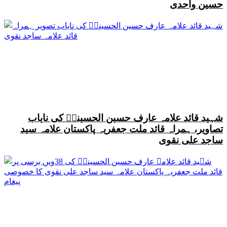
حسین واحدی
شہید قائد علامہ عارف حسین الحسینیؒ کی نایاب
تصاویر، ہمراہ قائد ملت جعفریہ پاکستان علامہ سید
ساجد علی نقوی