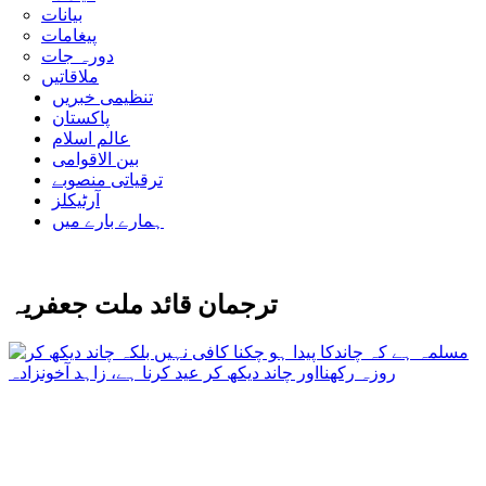
بیانات
پیغامات
دورہ جات
ملاقاتیں
تنظیمی خبریں
پاکستان
عالم اسلام
بین الاقوامی
ترقیاتی منصوبے
آرٹیکلز
ہمارے بارے میں
ترجمان قائد ملت جعفریہ